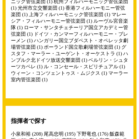
ニック管弦楽団
(1)
杭州フィルハーモニック管弦楽団
(1)
光州市立交響楽団
(1)
香港フィルハーモニー管弦
楽団
(1)
上海フィルハーモニック管弦楽団
(1)
マレー
シア・フィルハーモニー管弦楽団
(1)
ルーヴル宮音楽
隊
(1)
ローマ・サンタチェチーリア国立アカデミー管
弦楽団
(1)
ドイツ・カンマーフィルハーモニー・ブレ
ーメン
(1)
ハンガリー国立ブダペスト・オペレッタ劇
場管弦楽団
(1)
ポーランド国立歌劇場管弦楽団
(1)
グ
スタフ・マーラー・ユーゲント・オーケストラ
(1)
ハ
ンブルク北ドイツ放送交響楽団
(1)
ベルリン・シュタ
ーツカペレ
(1)
ル・コンセール・スピリチュアル
(1)
ウィーン・コンツェントゥス・ムジクス
(1)
マーラー
室内管弦楽団
(1)
指揮者で探す
小泉和裕
(208)
尾高忠明
(195)
下野竜也
(176)
飯森範