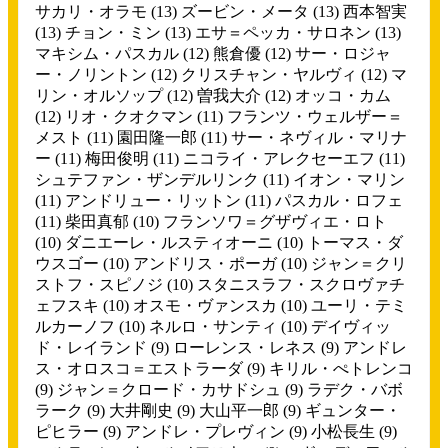
サカリ・オラモ
(13)
ズービン・メータ
(13)
西本智実
(13)
チョン・ミン
(13)
エサ＝ペッカ・サロネン
(13)
マキシム・パスカル
(12)
熊倉優
(12)
サー・ロジャ
ー・ノリントン
(12)
クリスチャン・ヤルヴィ
(12)
マ
リン・オルソップ
(12)
曽我大介
(12)
オッコ・カム
(12)
リオ・クオクマン
(11)
フランツ・ウェルザー＝
メスト
(11)
園田隆一郎
(11)
サー・ネヴィル・マリナ
ー
(11)
梅田俊明
(11)
ニコライ・アレクセーエフ
(11)
シュテファン・ザンデルリンク
(11)
イオン・マリン
(11)
アンドリュー・リットン
(11)
パスカル・ロフェ
(11)
柴田真郁
(10)
フランソワ＝グザヴィエ・ロト
(10)
ダニエーレ・ルスティオーニ
(10)
トーマス・ダ
ウスゴー
(10)
アンドリス・ポーガ
(10)
ジャン＝クリ
ストフ・スピノジ
(10)
スタニスラフ・スクロヴァチ
ェフスキ
(10)
オスモ・ヴァンスカ
(10)
ユーリ・テミ
ルカーノフ
(10)
ネルロ・サンティ
(10)
デイヴィッ
ド・レイランド
(9)
ローレンス・レネス
(9)
アンドレ
ス・オロスコ＝エストラーダ
(9)
キリル・ぺトレンコ
(9)
ジャン＝クロード・カサドシュ
(9)
ラデク・バボ
ラーク
(9)
大井剛史
(9)
大山平一郎
(9)
ギュンター・
ピヒラー
(9)
アンドレ・プレヴィン
(9)
小松長生
(9)