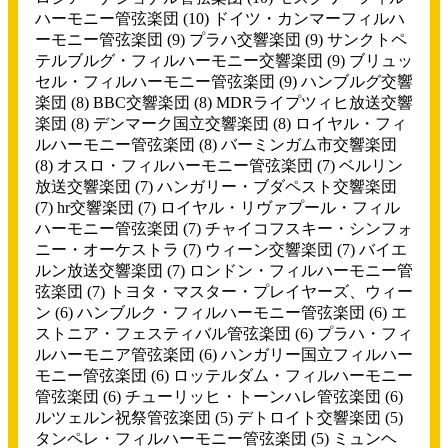
ハーモニー管弦楽団
(10)
ドイツ・カンマーフィルハ
ーモニー管弦楽団
(9)
プラハ交響楽団
(9)
サンクトペ
テルブルグ・フィルハーモニー交響楽団
(9)
ブリュッ
セル・フィルハーモニー管弦楽団
(9)
ハンブルグ交響
楽団
(8)
BBC交響楽団
(8)
MDRライプツィヒ放送交響
楽団
(8)
デンマーク国立交響楽団
(8)
ロイヤル・フィ
ルハーモニー管弦楽団
(8)
バーミンガム市交響楽団
(8)
オスロ・フィルハーモニー管弦楽団
(7)
ベルリン
放送交響楽団
(7)
ハンガリー・ブダペスト交響楽団
(7)
hr交響楽団
(7)
ロイヤル・リヴァプール・フィル
ハーモニー管弦楽団
(7)
チャイコフスキー・シンフォ
ニー・オーケストラ
(7)
ウィーン交響楽団
(7)
バイエ
ルン放送交響楽団
(7)
ロンドン・フィルハーモニー管
弦楽団
(7)
トヨタ・マスター・プレイヤーズ、ウィー
ン
(6)
ハンブルク・フィルハーモニー管弦楽団
(6)
エ
ストニア・フェスティバル管弦楽団
(6)
プラハ・フィ
ルハーモニア管弦楽団
(6)
ハンガリー国立フィルハー
モニー管弦楽団
(6)
ロッテルダム・フィルハーモニー
管弦楽団
(6)
チューリッヒ・トーンハレ管弦楽団
(6)
ルツェルン祝祭管弦楽団
(5)
デトロイト交響楽団
(5)
タンペレ・フィルハーモニー管弦楽団
(5)
ミュンヘ