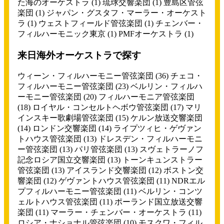
た海のオーケストラ
(1)
琉球交響楽団
(1)
豊島区管弦
楽団
(1)
ジャパン・グスタフ・マーラー・オーケスト
ラ
(1)
ウェストフィールド管弦楽団
(1)
チェンバー・
フィルハーモニック東京
(1)
PMFオーケストラ
(1)
来日海外オーケストラで探す
ウィーン・フィルハーモニー管弦楽団
(36)
チェコ・
フィルハーモニー管弦楽団
(23)
ベルリン・フィルハ
ーモニー管弦楽団
(20)
フィルハーモニア管弦楽団
(18)
ロイヤル・コンセルトヘボウ管弦楽団
(17)
マリ
インスキー歌劇場管弦楽団
(15)
ケルン放送交響楽団
(14)
ロンドン交響楽団
(14)
ライプツィヒ・ゲヴァン
トハウス管弦楽団
(13)
ドレスデン・フィルハーモニ
ー管弦楽団
(13)
パリ管弦楽団
(13)
スヴェトラーノフ
記念ロシア国立交響楽団
(13)
トーンキュンストラー
管弦楽団
(13)
アイスランド交響楽団
(12)
ボストン交
響楽団
(12)
ゲヴァントハウス管弦楽団
(11)
NDRエル
プフィルハーモニー管弦楽団
(11)
ベルリン・コンツ
ェルトハウス管弦楽団
(11)
ポーランド国立放送交響
楽団
(11)
マーラー・チェンバー・オーケストラ
(11)
ロシア・ナショナル管弦楽団
(10)
モスクワ・フィル