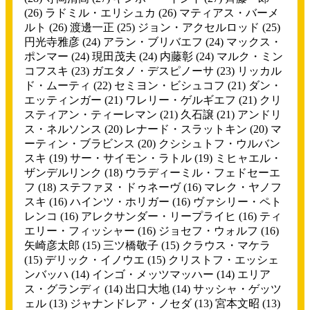
(26)
ラドミル・エリシュカ
(26)
マティアス・バーメ
ルト
(26)
渡邊一正
(25)
ジョン・アクセルロッド
(25)
円光寺雅彦
(24)
アラン・ブリバエフ
(24)
マックス・
ポンマー
(24)
現田茂夫
(24)
内藤彰
(24)
マルク・ミン
コフスキ
(23)
ガエタノ・デスピノーサ
(23)
リッカル
ド・ムーティ
(22)
セミヨン・ビシュコフ
(21)
ダン・
エッティンガー
(21)
ワレリー・ゲルギエフ
(21)
クリ
スティアン・ティーレマン
(21)
久石譲
(21)
アンドリ
ス・ネルソンス
(20)
レナード・スラットキン
(20)
マ
ーティン・ブラビンス
(20)
クシシュトフ・ウルバン
スキ
(19)
サー・サイモン・ラトル
(19)
ミヒャエル・
ザンデルリンク
(18)
ウラディーミル・フェドセーエ
フ
(18)
ステファヌ・ドゥネーヴ
(16)
マレク・ヤノフ
スキ
(16)
ハインツ・ホリガー
(16)
ヴァシリー・ペト
レンコ
(16)
アレクサンダー・リープライヒ
(16)
ティ
エリー・フィッシャー
(16)
ジョセフ・ウォルフ
(16)
矢崎彦太郎
(15)
三ツ橋敬子
(15)
クラウス・マケラ
(15)
デリック・イノウエ
(15)
クリストフ・エッシェ
ンバッハ
(14)
インゴ・メッツマッハー
(14)
エリア
ス・グランディ
(14)
出口大地
(14)
サッシャ・ゲッツ
ェル
(13)
ジャナンドレア・ノセダ
(13)
宮本文昭
(13)