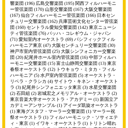
響楽団
(196)
広島交響楽団
(195)
関西フィルハーモニ
ー管弦楽団
(170)
山形交響楽団
(167)
大阪交響楽団
(167)
仙台フィルハーモニー管弦楽団
(166)
日本セン
チュリー交響楽団
(162)
兵庫芸術文化センター管弦楽
団
(160)
セントラル愛知交響楽団
(142)
東京ニューシ
ティ管弦楽団
(76)
バッハ・コレギウム・ジャパン
(71)
愛知室内オーケストラ
(69)
パシフィックフィル
ハーモニア東京
(47)
大阪センチュリー交響楽団
(30)
神戸市室内管弦楽団
(25)
大阪シンフォニカー交響楽
団
(20)
紀尾井ホール室内管弦楽団
(16)
中部フィルハ
ーモニー交響楽団
(15)
富士山静岡交響楽団
(13)
東京
春祭オーケストラ
(12)
トウキョウ・ミタカ・フィル
ハーモニア
(5)
水戸室内管弦楽団
(5)
オーケストラ・
リベラ・クラシカ
(4)
サイトウ・キネン・オーケスト
ラ
(3)
紀尾井シンフォニエッタ東京
(3)
水星交響楽団
(2)
石田組
(2)
岩城宏之メモリアル・オーケストラ
(2)
東京音楽大学オーケストラ・アカデミー
(1)
新国立ア
カデミーアンサンブル
(1)
アイーダ凱旋オーケストラ
(1)
東海グスタフ・マーラー交響楽団
(1)
マーラー祝
祭オーケストラ
(1)
フィルハーモニック・ソサィエテ
ィ・東京
(1)
イワキ・オーケストラ
(1)
トリトン晴れ