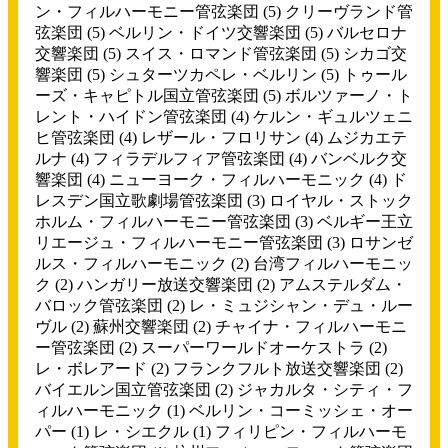
ン・フィルハーモニー管弦楽団
(5)
クリーヴランド管
弦楽団
(5)
ベルリン・ドイツ交響楽団
(5)
バルセロナ
交響楽団
(5)
スイス・ロマンド管弦楽団
(5)
シカゴ交
響楽団
(5)
シュターツカペレ・ベルリン
(5)
トゥール
ーズ・キャピトル国立管弦楽団
(5)
ボルツァーノ・ト
レント・ハイドン管弦楽団
(4)
ケルン・ギュルツェニ
ヒ管弦楽団
(4)
レザール・フロリサン
(4)
ムジカエテ
ルナ
(4)
フィラデルフィア管弦楽団
(4)
バンベルク交
響楽団
(4)
ニューヨーク・フィルハーモニック
(4)
ド
レスデン国立歌劇場管弦楽団
(3)
ロイヤル・ストック
ホルム・フィルハーモニー管弦楽団
(3)
ベルギー王立
リエージュ・フィルハーモニー管弦楽団
(3)
ロサンゼ
ルス・フィルハーモニック
(2)
台湾フィルハーモニッ
ク
(2)
ハンガリー放送交響楽団
(2)
アムステルダム・
バロック管弦楽団
(2)
レ・ミュジシャン・デュ・ルー
ヴル
(2)
蘇州交響楽団
(2)
チャイナ・フィルハーモニ
ー管弦楽団
(2)
スーパーワールドオーケストラ
(2)
レ・ボレアード
(2)
フランクフルト放送交響楽団
(2)
バイエルン国立管弦楽団
(2)
ジャカルタ・シティ・フ
ィルハーモニック
(1)
ベルリン・コーミッシェ・オー
パー
(1)
レ・シエクル
(1)
フィリピン・フィルハーモ