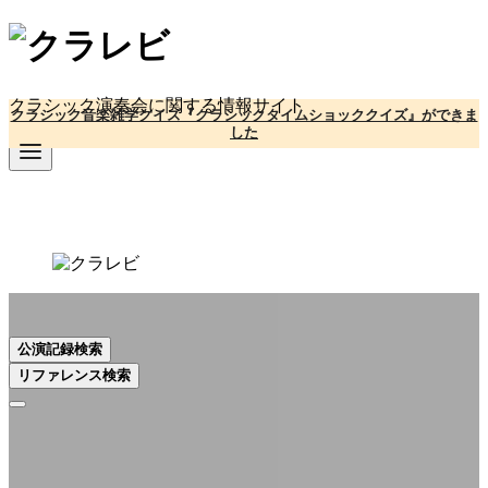
コ
ン
テ
クラシック演奏会に関する情報サイト
ン
クラシック音楽雑学クイズ『クラシックタイムショッククイズ』ができま
ツ
した
へ
移
動
公演記録検索
リファレンス検索