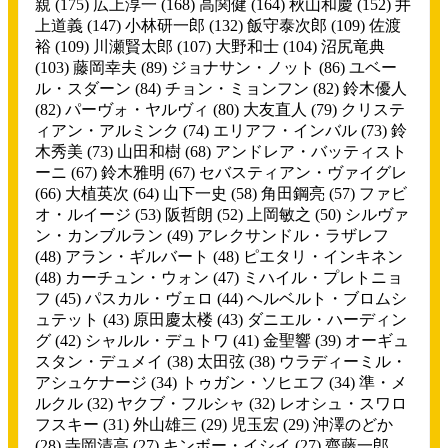
親
(175)
広上淳一
(168)
高関健
(164)
秋山和慶
(152)
井
上道義
(147)
小林研一郎
(132)
飯守泰次郎
(109)
佐渡
裕
(109)
川瀬賢太郎
(107)
大野和士
(104)
沼尻竜典
(103)
藤岡幸夫
(89)
ジョナサン・ノット
(86)
ユベー
ル・スダーン
(84)
チョン・ミョンフン
(82)
鈴木優人
(82)
パーヴォ・ヤルヴィ
(80)
大友直人
(79)
クリステ
ィアン・アルミンク
(74)
エリアフ・インバル
(73)
鈴
木秀美
(73)
山田和樹
(68)
アンドレア・バッティスト
ーニ
(67)
鈴木雅明
(67)
セバスティアン・ヴァイグレ
(66)
大植英次
(64)
山下一史
(58)
角田鋼亮
(57)
ファビ
オ・ルイージ
(53)
阪哲朗
(52)
上岡敏之
(50)
シルヴァ
ン・カンブルラン
(49)
アレクサンドル・ラザレフ
(48)
アラン・ギルバート
(48)
ピエタリ・インキネン
(48)
カーチュン・ウォン
(47)
ミハイル・プレトニョ
フ
(45)
パスカル・ヴェロ
(44)
ヘルベルト・ブロムシ
ュテット
(43)
原田慶太楼
(43)
ダニエル・ハーディン
グ
(42)
シャルル・デュトワ
(41)
金聖響
(39)
オーギュ
スタン・デュメイ
(38)
太田弦
(38)
ウラディーミル・
アシュケナージ
(34)
トゥガン・ソヒエフ
(34)
準・メ
ルクル
(32)
ヤクブ・フルシャ
(32)
レオシュ・スワロ
フスキー
(31)
外山雄三
(29)
児玉宏
(29)
沖澤のどか
(28)
寺岡清高
(27)
キンボー・イシイ
(27)
齊藤一郎