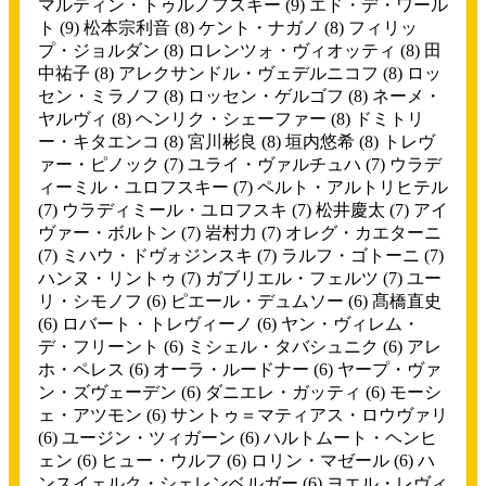
マルティン・トゥルノフスキー
(9)
エド・デ・ワール
ト
(9)
松本宗利音
(8)
ケント・ナガノ
(8)
フィリッ
プ・ジョルダン
(8)
ロレンツォ・ヴィオッティ
(8)
田
中祐子
(8)
アレクサンドル・ヴェデルニコフ
(8)
ロッ
セン・ミラノフ
(8)
ロッセン・ゲルゴフ
(8)
ネーメ・
ヤルヴィ
(8)
ヘンリク・シェーファー
(8)
ドミトリ
ー・キタエンコ
(8)
宮川彬良
(8)
垣内悠希
(8)
トレヴ
ァー・ピノック
(7)
ユライ・ヴァルチュハ
(7)
ウラデ
ィーミル・ユロフスキー
(7)
ペルト・アルトリヒテル
(7)
ウラディミール・ユロフスキ
(7)
松井慶太
(7)
アイ
ヴァー・ボルトン
(7)
岩村力
(7)
オレグ・カエターニ
(7)
ミハウ・ドヴォジンスキ
(7)
ラルフ・ゴトーニ
(7)
ハンヌ・リントゥ
(7)
ガブリエル・フェルツ
(7)
ユー
リ・シモノフ
(6)
ピエール・デュムソー
(6)
髙橋直史
(6)
ロバート・トレヴィーノ
(6)
ヤン・ヴィレム・
デ・フリーント
(6)
ミシェル・タバシュニク
(6)
アレ
ホ・ペレス
(6)
オーラ・ルードナー
(6)
ヤープ・ヴァ
ン・ズヴェーデン
(6)
ダニエレ・ガッティ
(6)
モーシ
ェ・アツモン
(6)
サントゥ＝マティアス・ロウヴァリ
(6)
ユージン・ツィガーン
(6)
ハルトムート・ヘンヒ
ェン
(6)
ヒュー・ウルフ
(6)
ロリン・マゼール
(6)
ハ
ンスイェルク・シェレンベルガー
(6)
ヨエル・レヴィ