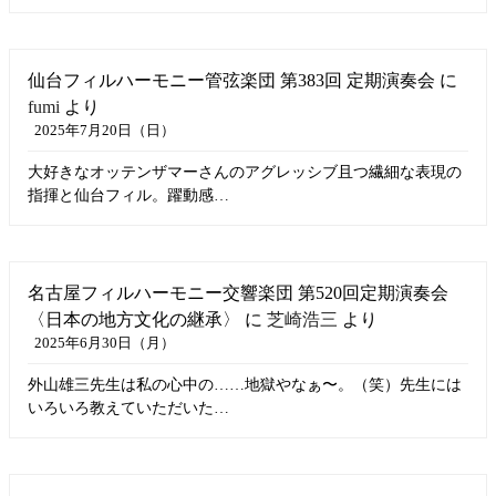
仙台フィルハーモニー管弦楽団 第383回 定期演奏会
に
fumi
より
2025年7月20日（日）
大好きなオッテンザマーさんのアグレッシブ且つ繊細な表現の
指揮と仙台フィル。躍動感…
名古屋フィルハーモニー交響楽団 第520回定期演奏会
〈日本の地方文化の継承〉
に
芝崎浩三
より
2025年6月30日（月）
外山雄三先生は私の心中の……地獄やなぁ〜。（笑）先生には
いろいろ教えていただいた…