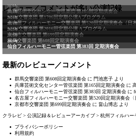
2025年
レビュー／コメントが多い公演記録
兵庫芸術文化センター管弦楽団 第165回定期演奏会
2011年
NHK交響楽団 第1706回定期公演Aプログラム
2024年
名古屋フィルハーモニー交響楽団 第520回定期演奏会〈日
2024年
NHK交響楽団 第2016回定期公演 Aプログラム
2025年
京都市交響楽団 第699回定期演奏会
2025年
群馬交響楽団 第608回定期演奏会
2025年
仙台フィルハーモニー管弦楽団 第383回 定期演奏会
最新のレビュー／コメント
群馬交響楽団 第608回定期演奏会
に
門池恵子
より
兵庫芸術文化センター管弦楽団 第165回定期演奏会
に
仙台フィルハーモニー管弦楽団 第383回 定期演奏会
に
f
名古屋フィルハーモニー交響楽団 第520回定期演奏会
京都市交響楽団 第699回定期演奏会
に
畠山博志
より
クラレビ
>
公演記録＆レビューアーカイブ
>
杭州フィルハー
プライバシーポリシー
利用規約