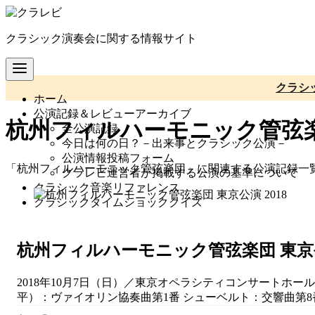
コ
ン
クラシック演奏会に関する情報サイト
テ
ン
ツ
へ
クラシ
ホーム
移
公演記録＆レビューアーカイブ
動
杭州フィルハーモニック管弦
全公演記録
今日は何の日？－出来事とクラシック公演－
公演情報投稿フォーム
「杭州フィルハーモニック管弦楽団」に関連する公演記録一
クラレビ運営者が掲載する公演の基準について
クラシック音楽リファレンス
クラシックタイムショッククイズ
杭州フィルハーモニック管弦楽団 東京公演
2018年10月7日（日）／東京オペラシティコンサートホ
平）：ヴァイオリン協奏曲第1番 シューベルト：交響曲第8番 ハ