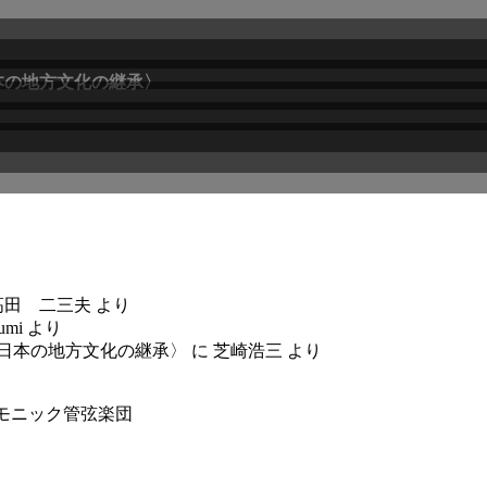
本の地方文化の継承〉
高田 二三夫
より
umi
より
〈日本の地方文化の継承〉
に
芝崎浩三
より
モニック管弦楽団