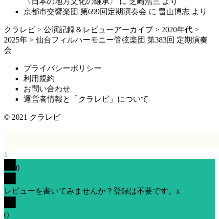
〈日本の地方文化の継承〉
に
芝崎浩三
より
京都市交響楽団 第699回定期演奏会
に
畠山博志
より
クラレビ
>
公演記録＆レビューアーカイブ
>
2020年代
>
2025年
>
仙台フィルハーモニー管弦楽団 第383回 定期演奏
会
プライバシーポリシー
利用規約
お問い合わせ
運営者情報と「クラレビ」について
© 2021
クラレビ
1
0
レビューを書いてみませんか？登録は不要です。
x
(
)