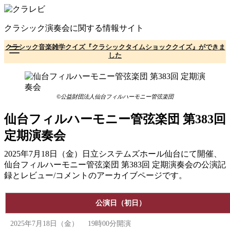
コ
ン
クラシック演奏会に関する情報サイト
テ
ン
クラシック音楽雑学クイズ『クラシックタイムショッククイズ』ができま
ツ
した
へ
移
動
©公益財団法人仙台フィルハーモニー管弦楽団
仙台フィルハーモニー管弦楽団 第383回
定期演奏会
2025年7月18日（金）日立システムズホール仙台にて開催、
仙台フィルハーモニー管弦楽団 第383回 定期演奏会の公演記
録とレビュー/コメントのアーカイブページです。
公演日（初日）
2025年7月18日（金） 19時00分開演