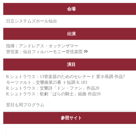
会場
日立システムズホール仙台
出演
指揮：アンドレアス・オッテンザマー
管弦楽：
仙台フィルハーモニー管弦楽団
演目
R.シュトラウス：13管楽器のためのセレナード 変ホ長調 作品7
モーツァルト：交響曲第25番 ト短調 K.183
R.シュトラウス：交響詩「ドン・ファン」作品20
R.シュトラウス：歌劇「ばらの騎士」組曲 作品59
翌日も同プログラム
参照サイト