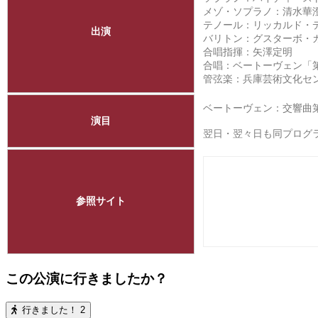
メゾ・ソプラノ：清水華
テノール：リッカルド・
出演
バリトン：グスターボ・
合唱指揮：矢澤定明
合唱：ベートーヴェン「
管弦楽：
兵庫芸術文化セ
ベートーヴェン：交響曲第9
演目
翌日・翌々日も同プロ
参照サイト
この公演に行きましたか？
行きました！
2