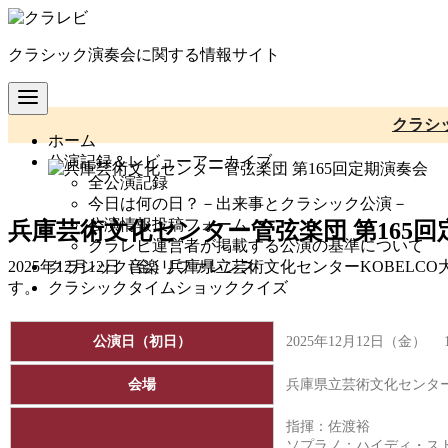
コ
ン
クラシック演奏会に関する情報サイト
テ
ン
ツ
へ
クラシ
ホーム
移
公演記録＆レビューアーカイブ
動
全公演記録
今日は何の日？－出来事とクラシック公演－
公演情報投稿フォーム
兵庫芸術文化センター管弦楽団 第165回
クラレビ運営者が掲載する公演の基準について
クラシック音楽リファレンス
2025年12月12日（金）兵庫県立芸術文化センターKOBE
クラシックタイムショッククイズ
す。
公演日（初日）
2025年12月12日（金） 
会場
兵庫県立芸術文化センター
指揮：佐渡裕
ソプラノ：ハイディ・ス