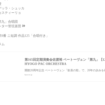
澄
デッラ・シュッカ
カスティーリョ
第九」合唱団
ンター管弦楽団
番 ニ短調 作品125「合唱付き」
グラム
第165回定期演奏会佐渡裕 ベートーヴェン「第九」【12月
HYOGO PAC ORCHESTRA
開館20周年記念 ベートーヴェン「歓喜の歌」で、20年の歩みを祝
hpac-orc.jp