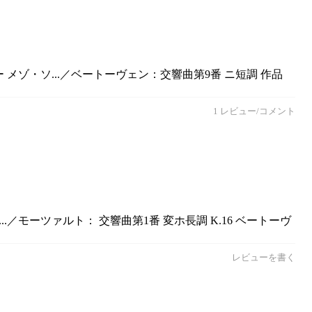
メゾ・ソ...／ベートーヴェン：交響曲第9番 ニ短調 作品
1 レビュー/コメント
／モーツァルト： 交響曲第1番 変ホ長調 K.16 ベートーヴ
レビューを書く