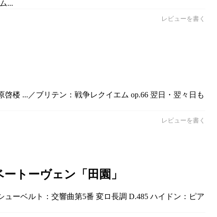
..
レビューを書く
 ...／ブリテン：戦争レクイエム op.66 翌日・翌々日も
レビューを書く
のベートーヴェン「田園」
ューベルト：交響曲第5番 変ロ長調 D.485 ハイドン：ピア