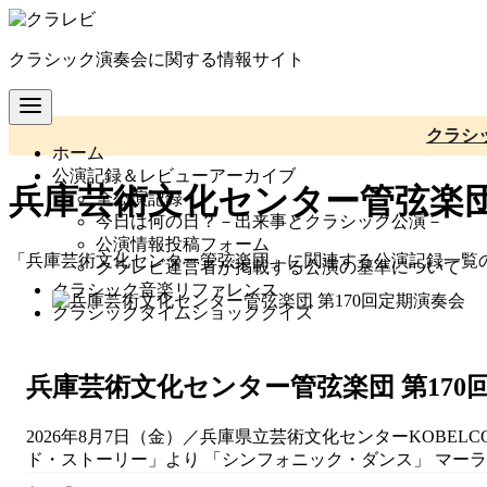
コ
ン
クラシック演奏会に関する情報サイト
テ
ン
ツ
へ
クラシ
ホーム
移
公演記録＆レビューアーカイブ
動
兵庫芸術文化センター管弦楽
全公演記録
今日は何の日？－出来事とクラシック公演－
公演情報投稿フォーム
「兵庫芸術文化センター管弦楽団」に関連する公演記録一覧
クラレビ運営者が掲載する公演の基準について
クラシック音楽リファレンス
クラシックタイムショッククイズ
兵庫芸術文化センター管弦楽団 第170
2026年8月7日（金）／兵庫県立芸術文化センターKOB
ド・ストーリー」より 「シンフォニック・ダンス」 マーラー