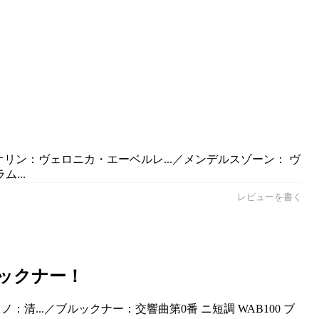
オリン：ヴェロニカ・エーベルレ...／メンデルスゾーン： ヴ
...
レビューを書く
ルックナー！
清...／ブルックナー：交響曲第0番 ニ短調 WAB100 ブ