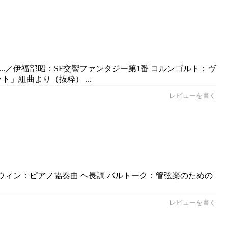
..／伊福部昭：SF交響ファンタジー第1番 コルンゴルト：ヴ
」組曲より（抜粋） ...
レビューを書く
シュウィン：ピアノ協奏曲 ヘ長調 バルトーク：管弦楽のための
レビューを書く