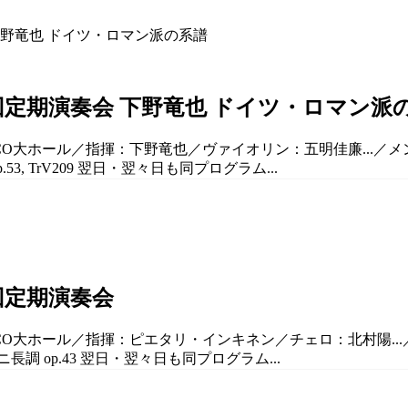
回定期演奏会 下野竜也 ドイツ・ロマン派
LCO大ホール／指揮：下野竜也／ヴァイオリン：五明佳廉...／メ
, TrV209 翌日・翌々日も同プログラム...
回定期演奏会
LCO大ホール／指揮：ピエタリ・インキネン／チェロ：北村陽...
長調 op.43 翌日・翌々日も同プログラム...