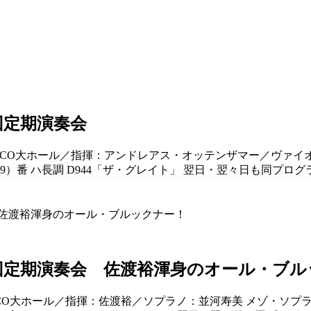
回定期演奏会
BELCO大ホール／指揮：アンドレアス・オッテンザマー／ヴァイ
9）番 ハ長調 D944「ザ・グレイト」 翌日・翌々日も同プログラム
2回定期演奏会 佐渡裕渾身のオール・ブ
LCO大ホール／指揮：佐渡裕／ソプラノ：並河寿美 メゾ・ソプラノ：