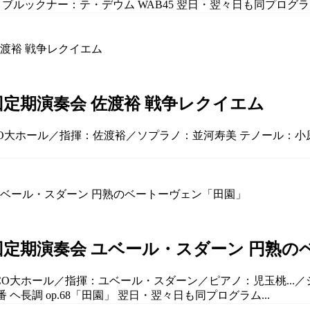
ブルックナー：テ・デウム WAB45 翌日・翌々日も同プログラム.
回定期演奏会 佐渡裕 戦争レクイエム
CO大ホール／指揮：佐渡裕／ソプラノ：並河寿美 テノール：小原啓楼
0回定期演奏会 ユベール・スダーン 円熟
LCO大ホール／指揮：ユベール・スダーン／ピアノ：児玉桃...／シ
6番 ヘ長調 op.68「田園」 翌日・翌々日も同プログラム...