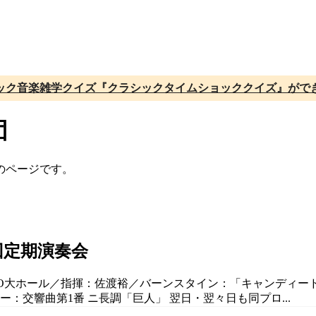
ック音楽雑学クイズ『クラシックタイムショッククイズ』がで
団
のページです。
回定期演奏会
ELCO大ホール／指揮：佐渡裕／バーンスタイン：「キャンディ
：交響曲第1番 ニ長調「巨人」 翌日・翌々日も同プロ...