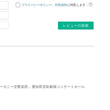
お
プライバシーポリシー
、
利用規約
に同意します
名
メ
前
ー
*
ホ
ル
ー
ア
ム
ド
ペ
レ
ー
ス
ジ
*
ーモニー交響楽団
愛知県芸術劇場コンサートホール