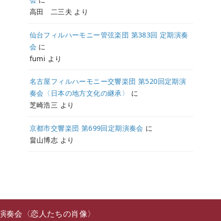
高田 二三夫
より
仙台フィルハーモニー管弦楽団 第383回 定期演奏
会
に
fumi
より
名古屋フィルハーモニー交響楽団 第520回定期演
奏会〈日本の地方文化の継承〉
に
芝崎浩三
より
京都市交響楽団 第699回定期演奏会
に
畠山博志
より
期演奏会〈恋人たちの肖像〉