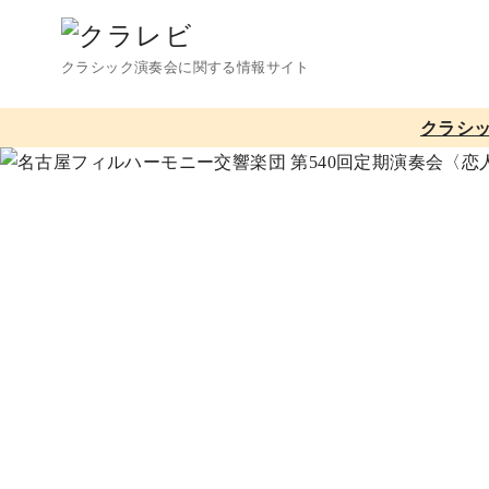
コ
ン
クラシック演奏会に関する情報サイト
テ
ン
クラシ
ツ
へ
移
動