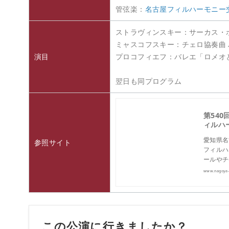
管弦楽：
名古屋フィルハーモニー
ストラヴィンスキー：サーカス・
ミャスコフスキー：チェロ協奏曲 
演目
プロコフィエフ：バレエ「ロメオ
翌日も同プログラム
第540
ィルハ
愛知県名
参照サイト
フィルハ
ールやチ
www.nagoya-p
この公演に行きましたか？