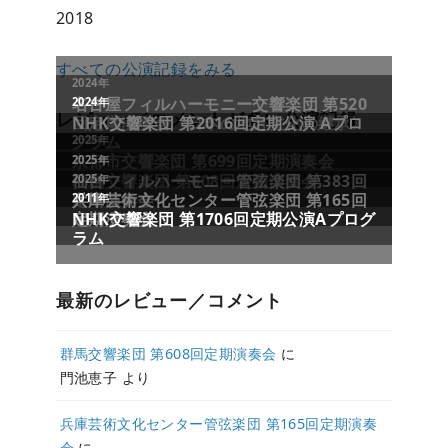
2018
すべての公演記録をみる
レビュー／コメントが多い公演記録
最新のレビュー／コメント
群馬交響楽団 第608回定期演奏会
に
門池恵子
より
兵庫芸術文化センター管弦楽団 第165回定期演奏
会
に