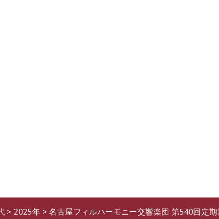
代
>
2025年
>
名古屋フィルハーモニー交響楽団 第540回定