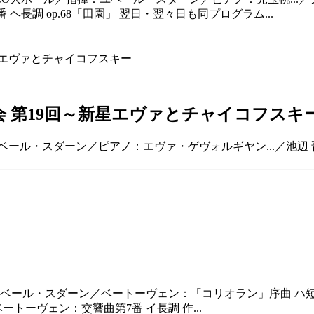
6番 ヘ長調 op.68「田園」 翌日・翌々日も同プログラム...
奏会 第19回～新星エヴァとチャイコフスキ
指揮：ユベール・スダーン／ピアノ：エヴァ・ゲヴォルギヤン...／
ユベール・スダーン／ベートーヴェン：「コリオラン」序曲 ハ短
ートーヴェン：交響曲第7番 イ長調 作...