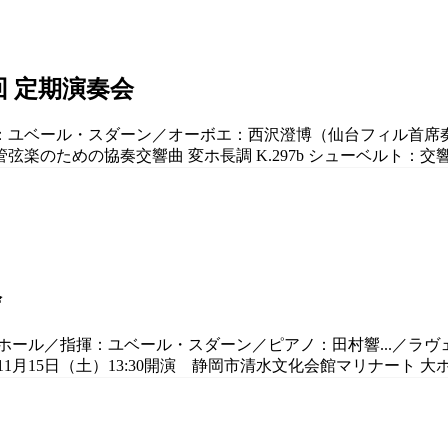
回 定期演奏会
：ユベール・スダーン／オーボエ：西沢澄博（仙台フィル首席奏者）
ための協奏交響曲 変ホ長調 K.297b シューベルト：交響曲第8
会
 大ホール／指揮：ユベール・スダーン／ピアノ：田村響...／ラ
11月15日（土）13:30開演 静岡市清水文化会館マリナート 大ホ.