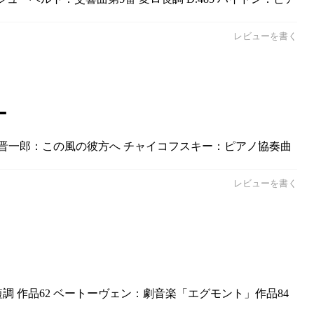
レビューを書く
ー
池辺 晋一郎：この風の彼方へ チャイコフスキー：ピアノ協奏曲
レビューを書く
調 作品62 ベートーヴェン：劇音楽「エグモント」作品84