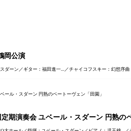
鶴岡公演
ル・スダーン／ギター：福田進一...／チャイコフスキー：幻想序
0回定期演奏会 ユベール・スダーン 円熟
LCO大ホール／指揮：ユベール・スダーン／ピアノ：児玉桃...／シ