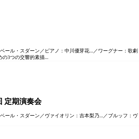
：ユベール・スダーン／ピアノ：中川優芽花...／ワーグナー：歌
の3つの交響的素描...
回 定期演奏会
ユベール・スダーン／ヴァイオリン：吉本梨乃...／ブルッフ：ヴ