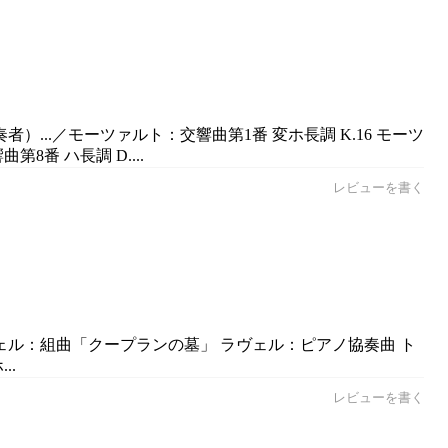
...／モーツァルト：交響曲第1番 変ホ長調 K.16 モーツ
番 ハ長調 D....
レビューを書く
ヴェル：組曲「クープランの墓」 ラヴェル：ピアノ協奏曲 ト
..
レビューを書く