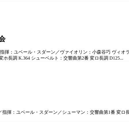
会
指揮：ユベール・スダーン／ヴァイオリン：小森谷巧 ヴィオラ：川本
 K.364 シューベルト：交響曲第2番 変ロ長調 D125...
／指揮：ユベール・スダーン／シューマン：交響曲第1番 変ロ長調