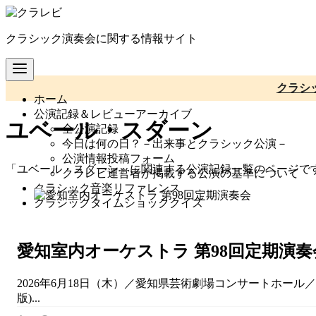
コ
ン
クラシック演奏会に関する情報サイト
テ
ン
ツ
へ
クラシ
ホーム
移
公演記録＆レビューアーカイブ
動
ユベール・スダーン
全公演記録
今日は何の日？－出来事とクラシック公演－
公演情報投稿フォーム
「ユベール・スダーン」に関連する公演記録一覧のページで
クラレビ運営者が掲載する公演の基準について
クラシック音楽リファレンス
クラシックタイムショッククイズ
愛知室内オーケストラ 第98回定期演奏
2026年6月18日（木）／愛知県芸術劇場コンサートホール
版)...