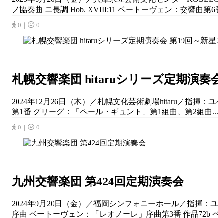
ノ協奏曲 ニ長調 Hob. XVIII:11 ベートーヴェン：交響曲第
0｜
0
札幌交響楽団 hitaruシリーズ定期演
2024年12月26日（木）／札幌文化芸術劇場hitaru／
第1番 グリーグ：「ペール・ギュント」第1組曲、第2組曲...
0｜
0
九州交響楽団 第424回定期演奏会
2024年9月20日（金）／福岡シンフォニーホール／指揮：
序曲 ベートーヴェン：「レオノーレ」序曲第3番 作品72b ベ