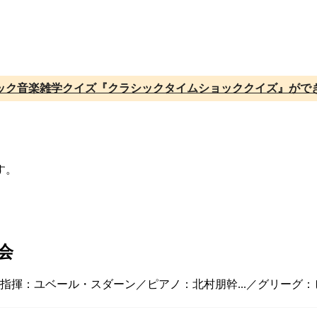
ック音楽雑学クイズ『クラシックタイムショッククイズ』がで
す。
会
／指揮：ユベール・スダーン／ピアノ：北村朋幹...／グリーグ