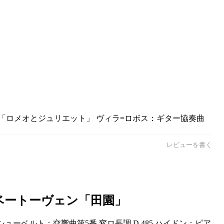
曲「ロメオとジュリエット」 ヴィラ=ロボス：ギター協奏曲
レビューを書く
のベートーヴェン「田園」
ューベルト：交響曲第5番 変ロ長調 D.485 ハイドン：ピア