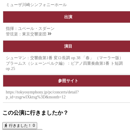
ミューザ川崎シンフォニーホール
出演
指揮：ユベール・スダーン
管弦楽：
東京交響楽団
演目
シューマン：交響曲第1番 変ロ長調 op.38 「春」 （マーラー版）
ブラームス（シェーンベルク編）：ピアノ四重奏曲第1番 ト短調
op.25
参照サイト
https://tokyosymphony.jp/pc/concerts/detail?
p_id=zxgrwIXktxg%3D&month=12
この公演に行きましたか？
行きました！
0