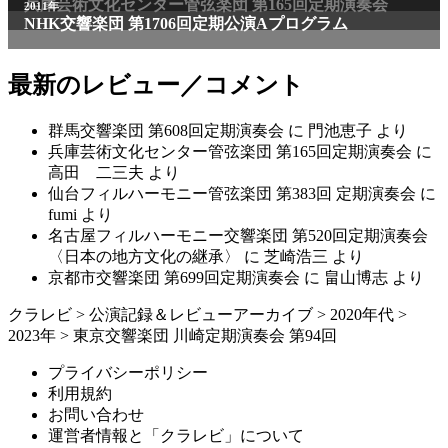
兵庫芸術文化センター管弦楽団 第165回定期演奏会
2011年
NHK交響楽団 第1706回定期公演Aプログラム
最新のレビュー／コメント
群馬交響楽団 第608回定期演奏会
に
門池恵子
より
兵庫芸術文化センター管弦楽団 第165回定期演奏会
に
高田 二三夫
より
仙台フィルハーモニー管弦楽団 第383回 定期演奏会
に
fumi
より
名古屋フィルハーモニー交響楽団 第520回定期演奏会
〈日本の地方文化の継承〉
に
芝崎浩三
より
京都市交響楽団 第699回定期演奏会
に
畠山博志
より
クラレビ
>
公演記録＆レビューアーカイブ
>
2020年代
>
2023年
>
東京交響楽団 川崎定期演奏会 第94回
プライバシーポリシー
利用規約
お問い合わせ
運営者情報と「クラレビ」について