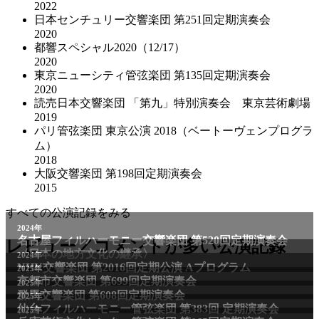
2022
日本センチュリー交響楽団 第251回定期演奏会
2020
都響スペシャル2020（12/17）
2020
東京ニューシティ管弦楽団 第135回定期演奏会
2020
読売日本交響楽団 「第九」特別演奏会 東京芸術劇場
2019
パリ管弦楽団 東京公演 2018（ベートーヴェンプログラ
ム）
2018
大阪交響楽団 第198回定期演奏会
2015
すべての公演記録をみる
2024年
名古屋フィルハーモニー交響楽団 第520回定期演奏会
レビュー／コメントが多い公演記録
〈日本の地方文化の継承〉
2024年
NHK交響楽団 第2016回定期公演 Aプログラム
2025年
京都市交響楽団 第699回定期演奏会
2025年
群馬交響楽団 第608回定期演奏会
2025年
仙台フィルハーモニー管弦楽団 第383回 定期演奏会
2025年