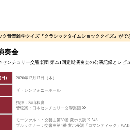
ック音楽雑学クイズ『クラシックタイムショッククイズ』がで
演奏会
日本センチュリー交響楽団 第251回定期演奏会の公演記録とレ
初日）
2020年12月17日（木）
ザ・シンフォニーホール
指揮：秋山和慶
管弦楽：
日本センチュリー交響楽団
モーツァルト：交響曲第39番 変ホ長調 K.543
ブルックナー：交響曲第4番 変ホ長調「ロマンティック」WAB