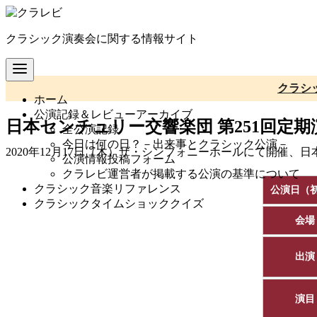
コ
ン
クラシック演奏会に関する情報サイト
テ
ン
ツ
へ
クラシ
ホーム
移
公演記録＆レビューアーカイブ
動
日本センチュリー交響楽団 第251回定期
全公演記録
今日は何の日？－出来事とクラシック公演－
2020年12月17日（木）ザ・シンフォニーホールにて開催、
公演情報投稿フォーム
クラレビ運営者が掲載する公演の基準について
クラシック音楽リファレンス
公演日（
クラシックタイムショッククイズ
会場
出演
演目