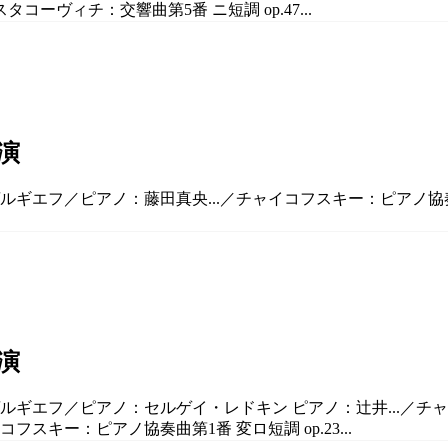
コーヴィチ：交響曲第5番 ニ短調 op.47...
演
ルギエフ／ピアノ：藤田真央...／チャイコフスキー：ピアノ協奏曲
演
ルギエフ／ピアノ：セルゲイ・レドキン ピアノ：辻井...／チャイ
フスキー：ピアノ協奏曲第1番 変ロ短調 op.23...