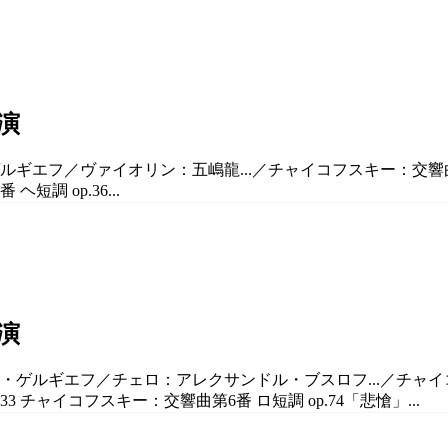
演
ルギエフ／ヴァイオリン：五嶋龍...／チャイコフスキー：交響曲第
短調 op.36...
演
・ゲルギエフ／チェロ：アレクサンドル・ブスロフ...／チャイコフ
チャイコフスキー：交響曲第6番 ロ短調 op.74「悲愴」...