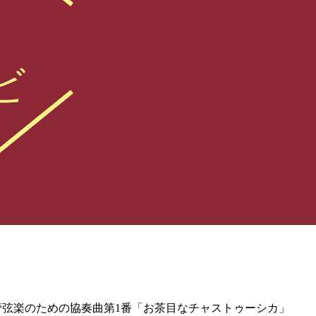
ン：管弦楽のための協奏曲第1番「お茶目なチャストゥーシカ」