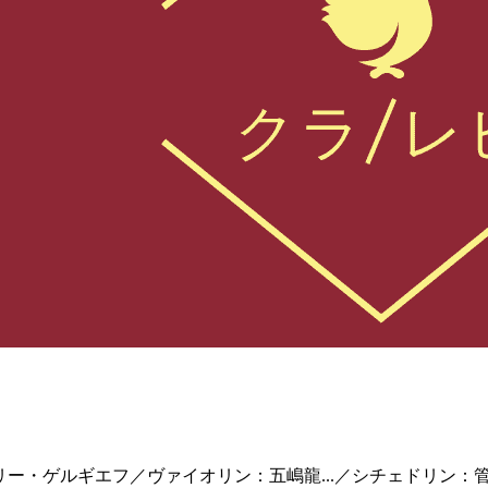
ワレリー・ゲルギエフ／ヴァイオリン：五嶋龍...／シチェドリ