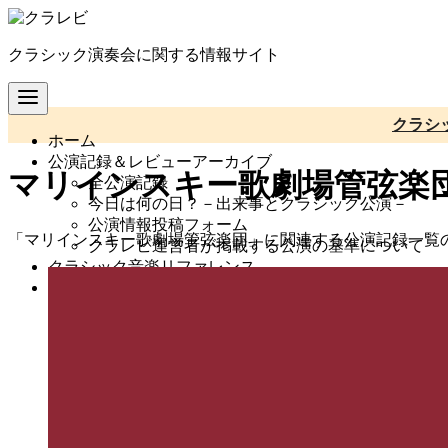
コ
ン
クラシック演奏会に関する情報サイト
テ
ン
ツ
へ
クラシ
ホーム
移
公演記録＆レビューアーカイブ
動
マリインスキー歌劇場管弦楽
全公演記録
今日は何の日？－出来事とクラシック公演－
公演情報投稿フォーム
「マリインスキー歌劇場管弦楽団」に関連する公演記録一覧
クラレビ運営者が掲載する公演の基準について
クラシック音楽リファレンス
クラシックタイムショッククイズ