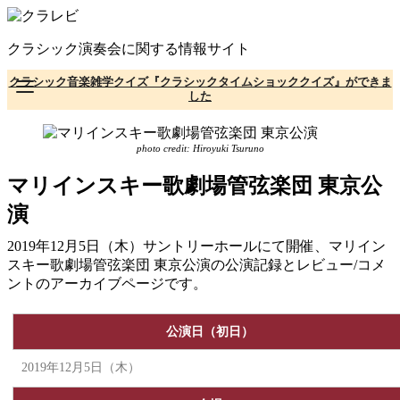
コ
ン
クラシック演奏会に関する情報サイト
テ
ン
クラシック音楽雑学クイズ『クラシックタイムショッククイズ』ができま
ツ
した
へ
移
動
photo credit: Hiroyuki Tsuruno
マリインスキー歌劇場管弦楽団 東京公
演
2019年12月5日（木）サントリーホールにて開催、マリイン
スキー歌劇場管弦楽団 東京公演の公演記録とレビュー/コメ
ントのアーカイブページです。
公演日（初日）
2019年12月5日（木）