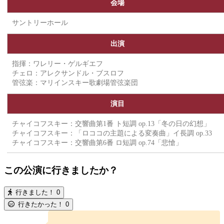
会場
サントリーホール
出演
指揮：ワレリー・ゲルギエフ
チェロ：アレクサンドル・ブスロフ
管弦楽：マリインスキー歌劇場管弦楽団
演目
チャイコフスキー：交響曲第1番 ト短調 op.13「冬の日の幻想」
チャイコフスキー：「ロココの主題による変奏曲」イ長調 op.33
チャイコフスキー：交響曲第6番 ロ短調 op.74「悲愴」
この公演に行きましたか？
行きました！
0
行きたかった！
0