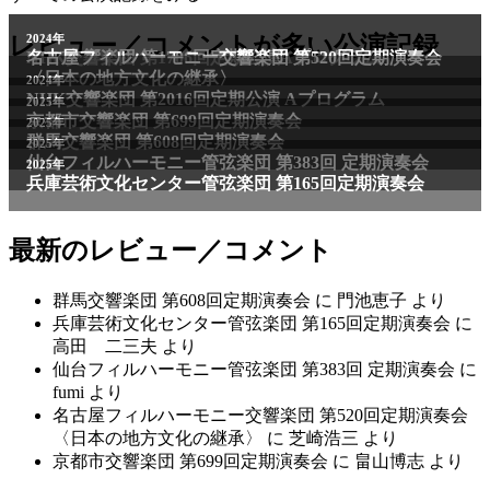
レビュー／コメントが多い公演記録
最新のレビュー／コメント
群馬交響楽団 第608回定期演奏会
に
門池恵子
より
兵庫芸術文化センター管弦楽団 第165回定期演奏会
に
高田 二三夫
より
仙台フィルハーモニー管弦楽団 第383回 定期演奏会
に
fumi
より
名古屋フィルハーモニー交響楽団 第520回定期演奏会
〈日本の地方文化の継承〉
に
芝崎浩三
より
京都市交響楽団 第699回定期演奏会
に
畠山博志
より