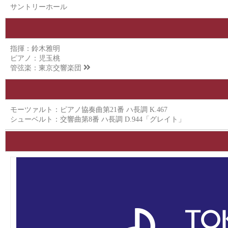
サントリーホール
指揮：鈴木雅明
ピアノ：児玉桃
管弦楽：
東京交響楽団
モーツァルト：ピアノ協奏曲第21番 ハ長調 K.467
シューベルト：交響曲第8番 ハ長調 D.944「グレイト」