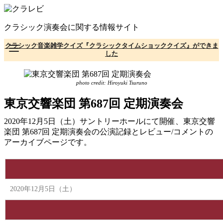
コ
ン
クラシック演奏会に関する情報サイト
テ
ン
クラシック音楽雑学クイズ『クラシックタイムショッククイズ』ができま
ツ
した
へ
移
動
photo credit: Hiroyuki Tsuruno
東京交響楽団 第687回 定期演奏会
2020年12月5日（土）サントリーホールにて開催、東京交響
楽団 第687回 定期演奏会の公演記録とレビュー/コメントの
アーカイブページです。
2020年12月5日（土）