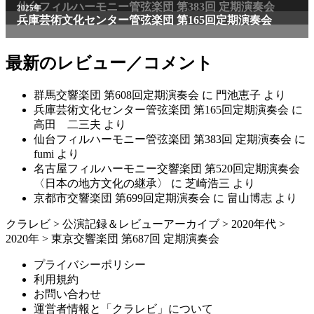
最新のレビュー／コメント
群馬交響楽団 第608回定期演奏会
に
門池恵子
より
兵庫芸術文化センター管弦楽団 第165回定期演奏会
に
高田 二三夫
より
仙台フィルハーモニー管弦楽団 第383回 定期演奏会
に
fumi
より
名古屋フィルハーモニー交響楽団 第520回定期演奏会
〈日本の地方文化の継承〉
に
芝崎浩三
より
京都市交響楽団 第699回定期演奏会
に
畠山博志
より
クラレビ
>
公演記録＆レビューアーカイブ
>
2020年代
>
2020年
>
東京交響楽団 第687回 定期演奏会
プライバシーポリシー
利用規約
お問い合わせ
運営者情報と「クラレビ」について