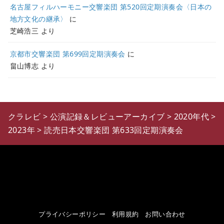
名古屋フィルハーモニー交響楽団 第520回定期演奏会〈日本の
地方文化の継承〉
に
芝崎浩三
より
京都市交響楽団 第699回定期演奏会
に
畠山博志
より
クラレビ
>
公演記録＆レビューアーカイブ
>
2020年代
>
2023年
>
読売日本交響楽団 第633回定期演奏会
プライバシーポリシー
利用規約
お問い合わせ