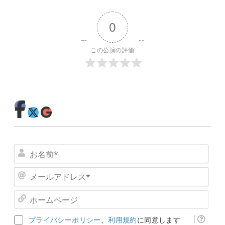
0
この公演の評価
お
名
メ
前
ー
*
ホ
ル
ー
ア
ム
ド
プライバシーポリシー
、
利用規約
に同意します