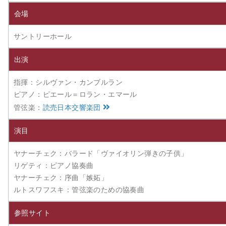
会場
サントリーホール
出演
指揮：シルヴァン・カンブルラン
ピアノ：ピエール＝ロラン・エマール
管弦楽：
読売日本交響楽団
演目
ヤナーチェク：バラード「ヴァイオリン弾きの子供」
リゲティ：ピアノ協奏曲
ヤナーチェク：序曲「嫉妬」
ルトスワフスキ：管弦楽のための協奏曲
参照サイト