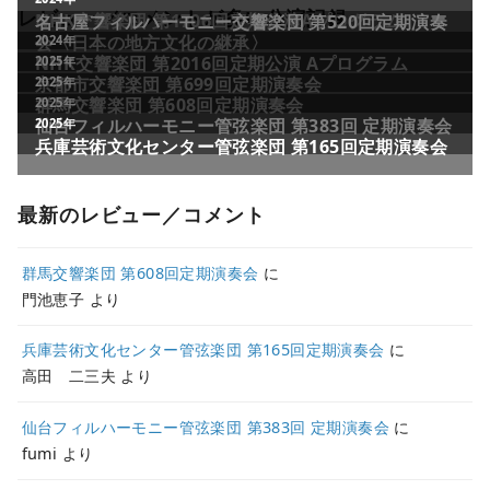
レビュー／コメントが多い公演記録
最新のレビュー／コメント
群馬交響楽団 第608回定期演奏会
に
門池恵子
より
兵庫芸術文化センター管弦楽団 第165回定期演奏会
に
高田 二三夫
より
仙台フィルハーモニー管弦楽団 第383回 定期演奏会
に
fumi
より