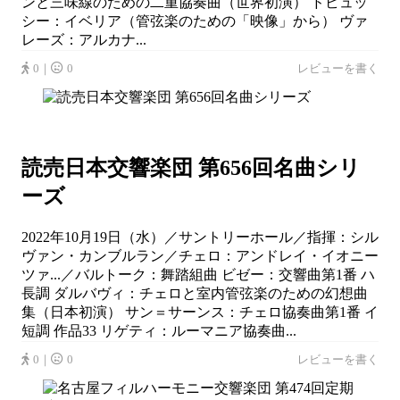
ンと三味線のための二重協奏曲（世界初演） ドビュッ
シー：イベリア（管弦楽のための「映像」から） ヴァ
レーズ：アルカナ...
0｜
0
レビューを書く
読売日本交響楽団 第656回名曲シリ
ーズ
2022年10月19日（水）／サントリーホール／指揮：シル
ヴァン・カンブルラン／チェロ：アンドレイ・イオニー
ツァ...／バルトーク：舞踏組曲 ビゼー：交響曲第1番 ハ
長調 ダルバヴィ：チェロと室内管弦楽のための幻想曲
集（日本初演） サン＝サーンス：チェロ協奏曲第1番 イ
短調 作品33 リゲティ：ルーマニア協奏曲...
0｜
0
レビューを書く