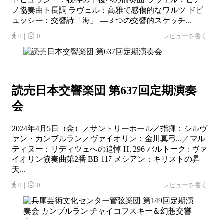
ノ協奏曲ト長調 ラヴェル：高雅で感傷的なワルツ ドビ
ュッシー：交響詩「海」 ― 3 つの交響的スケッチ...
0｜
0
レビューを書く
読売日本交響楽団 第637回定期演奏
会
2024年4月5日（金）／サントリーホール／指揮：シルヴ
ァン・カンブルラン／ヴァイオリン：金川真弓...／マル
ティヌー：リディツェへの追悼 H. 296 バルトーク : ヴァ
イオリン協奏曲第2番 BB 117 メシアン：キリストの昇
天...
0｜
0
レビューを書く