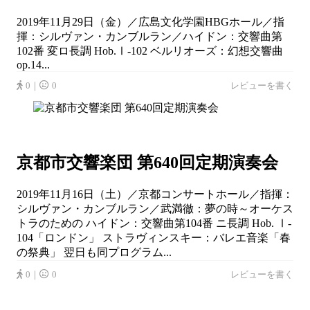
2019年11月29日（金）／広島文化学園HBGホール／指
揮：シルヴァン・カンブルラン／ハイドン：交響曲第
102番 変ロ長調 Hob.Ⅰ-102 ベルリオーズ：幻想交響曲
op.14...
0｜
0
レビューを書く
京都市交響楽団 第640回定期演奏会
2019年11月16日（土）／京都コンサートホール／指揮：
シルヴァン・カンブルラン／武満徹：夢の時～オーケス
トラのための ハイドン：交響曲第104番 ニ長調 Hob. Ⅰ-
104「ロンドン」 ストラヴィンスキー：バレエ音楽「春
の祭典」 翌日も同プログラム...
0｜
0
レビューを書く