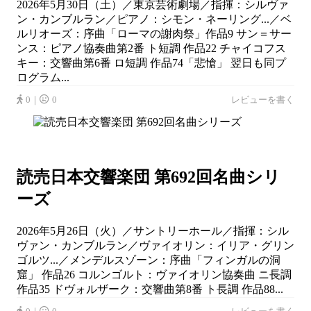
2026年5月30日（土）／東京芸術劇場／指揮：シルヴァ
ン・カンブルラン／ピアノ：シモン・ネーリング...／ベ
ルリオーズ：序曲「ローマの謝肉祭」作品9 サン＝サー
ンス：ピアノ協奏曲第2番 ト短調 作品22 チャイコフス
キー：交響曲第6番 ロ短調 作品74「悲愴」 翌日も同プ
ログラム...
0｜
0
レビューを書く
読売日本交響楽団 第692回名曲シリ
ーズ
2026年5月26日（火）／サントリーホール／指揮：シル
ヴァン・カンブルラン／ヴァイオリン：イリア・グリン
ゴルツ...／メンデルスゾーン：序曲「フィンガルの洞
窟」 作品26 コルンゴルト：ヴァイオリン協奏曲 ニ長調
作品35 ドヴォルザーク：交響曲第8番 ト長調 作品88...