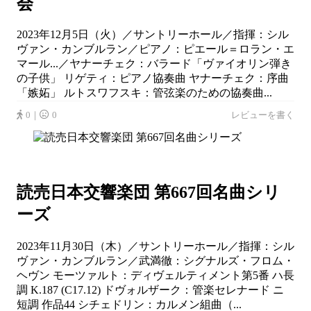
会
2023年12月5日（火）／サントリーホール／指揮：シル
ヴァン・カンブルラン／ピアノ：ピエール＝ロラン・エ
マール...／ヤナーチェク：バラード「ヴァイオリン弾き
の子供」 リゲティ：ピアノ協奏曲 ヤナーチェク：序曲
「嫉妬」 ルトスワフスキ：管弦楽のための協奏曲...
0｜
0
レビューを書く
読売日本交響楽団 第667回名曲シリ
ーズ
2023年11月30日（木）／サントリーホール／指揮：シル
ヴァン・カンブルラン／武満徹：シグナルズ・フロム・
ヘヴン モーツァルト：ディヴェルティメント第5番 ハ長
調 K.187 (C17.12) ドヴォルザーク：管楽セレナード ニ
短調 作品44 シチェドリン：カルメン組曲（...