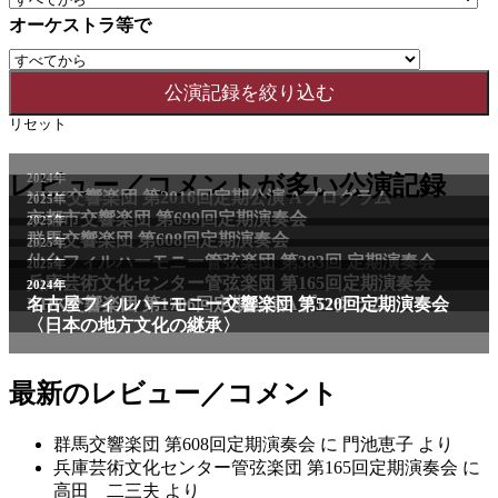
オーケストラ等で
リセット
2024年
レビュー／コメントが多い公演記録
NHK交響楽団 第2016回定期公演 Aプログラム
2025年
京都市交響楽団 第699回定期演奏会
2025年
群馬交響楽団 第608回定期演奏会
2025年
仙台フィルハーモニー管弦楽団 第383回 定期演奏会
2025年
兵庫芸術文化センター管弦楽団 第165回定期演奏会
2011年
2024年
NHK交響楽団 第1706回定期公演Aプログラム
名古屋フィルハーモニー交響楽団 第520回定期演奏会
〈日本の地方文化の継承〉
最新のレビュー／コメント
群馬交響楽団 第608回定期演奏会
に
門池恵子
より
兵庫芸術文化センター管弦楽団 第165回定期演奏会
に
高田 二三夫
より