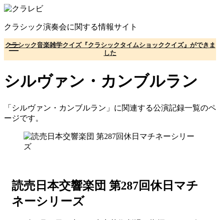
コ
ン
クラシック演奏会に関する情報サイト
テ
ン
クラシック音楽雑学クイズ『クラシックタイムショッククイズ』ができま
ツ
した
へ
移
シルヴァン・カンブルラン
動
「シルヴァン・カンブルラン」に関連する公演記録一覧のペ
ージです。
読売日本交響楽団 第287回休日マチ
ネーシリーズ