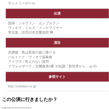
サントリーホール
出演
指揮：シルヴァン・カンブルラン
ヴィオラ：ニルス・メンケマイヤー
管弦楽：
読売日本交響楽団
演目
武満徹：鳥は星形の庭に降りる
バルトーク：ヴィオラ協奏曲
アイヴズ：答えのない質問
ドヴォルザーク：交響曲第9番 ホ短調「新世界から」op.95
参照サイト
http://yomikyo.or.jp/
この公演に行きましたか？