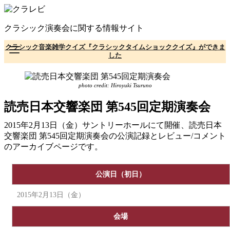
コ
ン
クラシック演奏会に関する情報サイト
テ
ン
クラシック音楽雑学クイズ『クラシックタイムショッククイズ』ができま
ツ
した
へ
移
動
photo credit: Hiroyuki Tsuruno
読売日本交響楽団 第545回定期演奏会
2015年2月13日（金）サントリーホールにて開催、読売日本
交響楽団 第545回定期演奏会の公演記録とレビュー/コメント
のアーカイブページです。
公演日（初日）
2015年2月13日（金）
会場