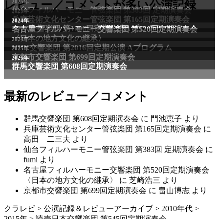
2025年
レビュー／コメントが多い公演記録
仙台フィルハーモニー管弦楽団 第383回 定期演奏会
2025年
兵庫芸術文化センター管弦楽団 第165回定期演奏会
2011年
2024年
NHK交響楽団 第1706回定期公演Aプログラム
名古屋フィルハーモニー交響楽団 第520回定期演奏会
〈日本の地方文化の継承〉
2024年
NHK交響楽団 第2016回定期公演 Aプログラム
2025年
京都市交響楽団 第699回定期演奏会
2025年
群馬交響楽団 第608回定期演奏会
最新のレビュー／コメント
群馬交響楽団 第608回定期演奏会
に
門池恵子
より
兵庫芸術文化センター管弦楽団 第165回定期演奏会
に
高田 二三夫
より
仙台フィルハーモニー管弦楽団 第383回 定期演奏会
に
fumi
より
名古屋フィルハーモニー交響楽団 第520回定期演奏会
〈日本の地方文化の継承〉
に
芝崎浩三
より
京都市交響楽団 第699回定期演奏会
に
畠山博志
より
クラレビ
>
公演記録＆レビューアーカイブ
>
2010年代
>
2015年
>
読売日本交響楽団 第545回定期演奏会