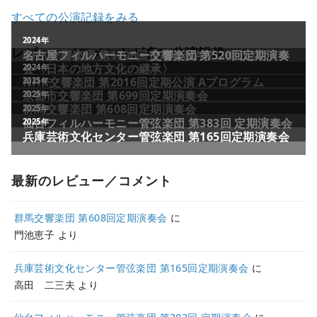
すべての公演記録をみる
2011年
2024年
レビュー／コメントが多い公演記録
NHK交響楽団 第1706回定期公演Aプログラム
名古屋フィルハーモニー交響楽団 第520回定期演奏
会〈日本の地方文化の継承〉
2024年
NHK交響楽団 第2016回定期公演 Aプログラム
2025年
京都市交響楽団 第699回定期演奏会
2025年
群馬交響楽団 第608回定期演奏会
2025年
仙台フィルハーモニー管弦楽団 第383回 定期演奏会
2025年
兵庫芸術文化センター管弦楽団 第165回定期演奏会
最新のレビュー／コメント
群馬交響楽団 第608回定期演奏会
に
門池恵子
より
兵庫芸術文化センター管弦楽団 第165回定期演奏会
に
高田 二三夫
より