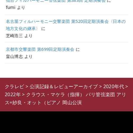
仙台フィルハーモニー管弦楽団 第383回 定期演奏会
に
fumi
より
名古屋フィルハーモニー交響楽団 第520回定期演奏会〈日本の
地方文化の継承〉
に
芝崎浩三
より
京都市交響楽団 第699回定期演奏会
に
畠山博志
より
クラレビ
>
公演記録＆レビューアーカイブ
>
2020年代
>
2022年
>
クラウス・マケラ（指揮） パリ管弦楽団 アリ
ス=紗良・オット（ピアノ 岡山公演