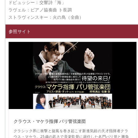
ドビュッシー：交響詩「海」
ラヴェル：ピアノ協奏曲 ト長調
ストラヴィンスキー：火の鳥（全曲）
参照サイト
クラウス・マケラ指揮 パリ管弦楽団
クラシック界に衝撃と旋風を巻き起こす新進気鋭の天才指揮者クラ
ウス・マケラ。25歳の若さで音楽監督に就任した名門パリ管と勝負