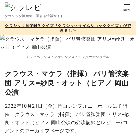
コ
ン
クラシック演奏会に関する情報サイト
テ
クラシック音楽雑学クイズ『クラシックタイムショッククイズ』がで
ン
きました
ツ
へ
移
©エイベックス・クラシックス・インターナショナル
動
クラウス・マケラ（指揮） パリ管弦楽
団 アリス=紗良・オット（ピアノ 岡山
公演
2022年10月21日（金）岡山シンフォニーホールにて開
催、クラウス・マケラ（指揮） パリ管弦楽団 アリス=紗
良・オット（ピアノ 岡山公演の公演記録とレビュー/コ
メントのアーカイブページです。