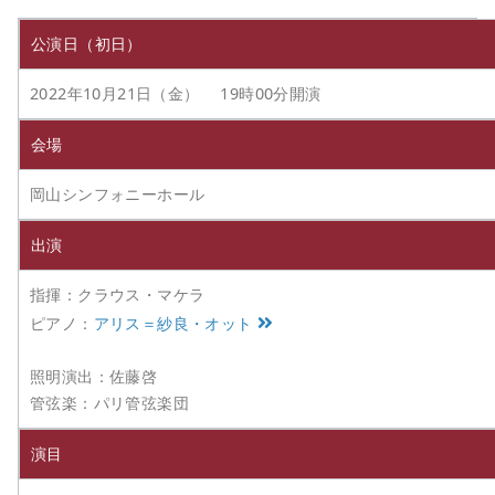
公演日（初日）
2022年10月21日（金） 19時00分開演
会場
岡山シンフォニーホール
出演
指揮：クラウス・マケラ
ピアノ：
アリス＝紗良・オット
照明演出：佐藤啓
管弦楽：パリ管弦楽団
演目