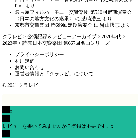
fumi
より
名古屋フィルハーモニー交響楽団 第520回定期演奏会
〈日本の地方文化の継承〉
に
芝崎浩三
より
京都市交響楽団 第699回定期演奏会
に
畠山博志
より
クラレビ
>
公演記録＆レビューアーカイブ
>
2020年代
>
2023年
>
読売日本交響楽団 第667回名曲シリーズ
プライバシーポリシー
利用規約
お問い合わせ
運営者情報と「クラレビ」について
© 2021
クラレビ
0
レビューを書いてみませんか？登録は不要です。
x