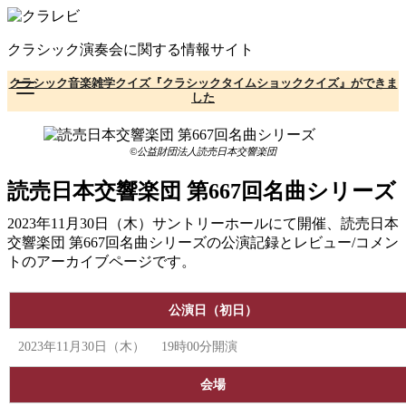
コ
ン
クラシック演奏会に関する情報サイト
テ
ン
クラシック音楽雑学クイズ『クラシックタイムショッククイズ』ができま
ツ
した
へ
移
動
©公益財団法人読売日本交響楽団
読売日本交響楽団 第667回名曲シリーズ
2023年11月30日（木）サントリーホールにて開催、読売日本
交響楽団 第667回名曲シリーズの公演記録とレビュー/コメン
トのアーカイブページです。
公演日（初日）
2023年11月30日（木） 19時00分開演
会場