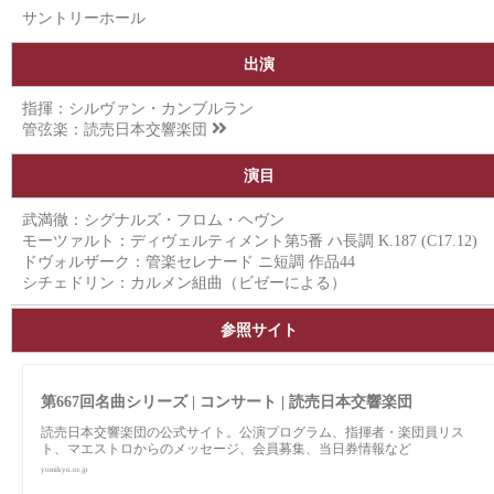
サントリーホール
出演
指揮：シルヴァン・カンブルラン
管弦楽：
読売日本交響楽団
演目
武満徹：シグナルズ・フロム・ヘヴン
モーツァルト：ディヴェルティメント第5番 ハ長調 K.187 (C17.12)
ドヴォルザーク：管楽セレナード ニ短調 作品44
シチェドリン：カルメン組曲（ビゼーによる）
参照サイト
第667回名曲シリーズ | コンサート | 読売日本交響楽団
読売日本交響楽団の公式サイト。公演プログラム、指揮者・楽団員リス
ト、マエストロからのメッセージ、会員募集、当日券情報など
yomikyo.or.jp