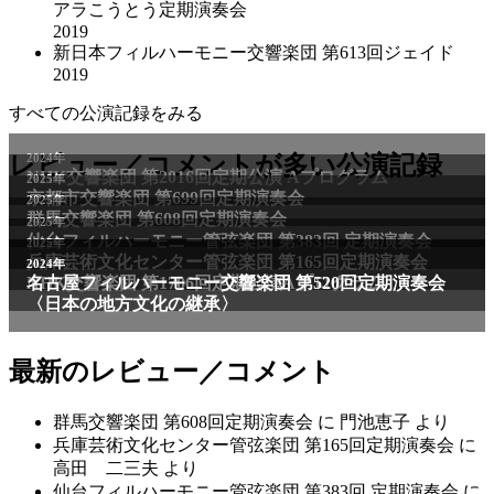
アラこうとう定期演奏会
2019
新日本フィルハーモニー交響楽団 第613回ジェイド
2019
すべての公演記録をみる
2024年
レビュー／コメントが多い公演記録
NHK交響楽団 第2016回定期公演 Aプログラム
2025年
京都市交響楽団 第699回定期演奏会
2025年
群馬交響楽団 第608回定期演奏会
2025年
仙台フィルハーモニー管弦楽団 第383回 定期演奏会
2025年
兵庫芸術文化センター管弦楽団 第165回定期演奏会
2011年
2024年
NHK交響楽団 第1706回定期公演Aプログラム
名古屋フィルハーモニー交響楽団 第520回定期演奏会
〈日本の地方文化の継承〉
最新のレビュー／コメント
群馬交響楽団 第608回定期演奏会
に
門池恵子
より
兵庫芸術文化センター管弦楽団 第165回定期演奏会
に
高田 二三夫
より
仙台フィルハーモニー管弦楽団 第383回 定期演奏会
に