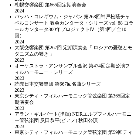
札幌交響楽団 第665回定期演奏会
2024
バッハ・コレギウム・ジャパン 第268回神戸松蔭チャ
ペルコンサート 教会カンタータ・シリーズ vol. 88 コラ
ールカンタータ300年プロジェクトⅣ（第4回／全10
回）
2024
大阪交響楽団 第267回 定期演奏会「 ロシアの憂愁とモ
ダニズムの響き 」
2023
オーケストラ・アンサンブル金沢 第474回定期公演フ
ィルハーモニー・シリーズ
2023
読売日本交響楽団 第667回名曲シリーズ
2023
東京シティ・フィルハーモニック管弦楽団 第365回定
期演奏会
2023
アラン・ギルバート(指揮) NDRエルプフィルハーモニ
ー管弦楽団 反田恭平(ピアノ) 秋田公演
2023
東京シティ・フィルハーモニック管弦楽団 第59回ティ