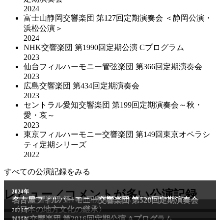
2024
富士山静岡交響楽団 第127回定期演奏会 ＜静岡公演・
浜松公演＞
2024
NHK交響楽団 第1990回定期公演 Cプログラム
2023
仙台フィルハーモニー管弦楽団 第366回定期演奏会
2023
広島交響楽団 第434回定期演奏会
2023
セントラル愛知交響楽団 第199回定期演奏会～秋・
愛・哀～
2023
東京フィルハーモニー交響楽団 第149回東京オペラシ
ティ定期シリーズ
2022
すべての公演記録をみる
2011年
レビュー／コメントが多い公演記録
2024年
NHK交響楽団 第1706回定期公演Aプログラム
名古屋フィルハーモニー交響楽団 第520回定期演奏会
〈日本の地方文化の継承〉
2024年
NHK交響楽団 第2016回定期公演 Aプログラム
2025年