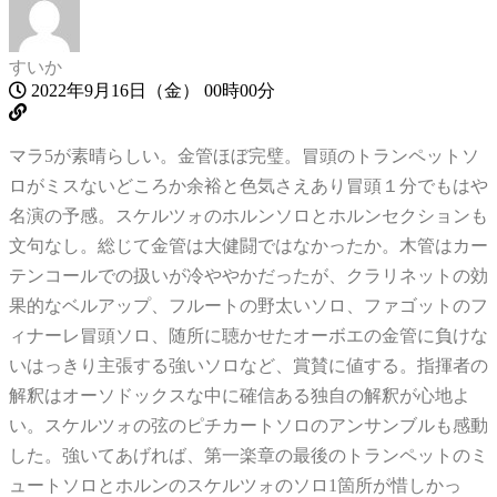
すいか
2022年9月16日（金） 00時00分
マラ5が素晴らしい。金管ほぼ完璧。冒頭のトランペットソ
ロがミスないどころか余裕と色気さえあり冒頭１分でもはや
名演の予感。スケルツォのホルンソロとホルンセクションも
文句なし。総じて金管は大健闘ではなかったか。木管はカー
テンコールでの扱いが冷ややかだったが、クラリネットの効
果的なベルアップ、フルートの野太いソロ、ファゴットのフ
ィナーレ冒頭ソロ、随所に聴かせたオーボエの金管に負けな
いはっきり主張する強いソロなど、賞賛に値する。指揮者の
解釈はオーソドックスな中に確信ある独自の解釈が心地よ
い。スケルツォの弦のピチカートソロのアンサンブルも感動
した。強いてあげれば、第一楽章の最後のトランペットのミ
ュートソロとホルンのスケルツォのソロ1箇所が惜しかっ