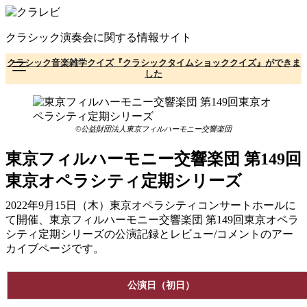
コ
ン
クラシック演奏会に関する情報サイト
テ
ン
クラシック音楽雑学クイズ『クラシックタイムショッククイズ』ができま
ツ
した
へ
移
動
©公益財団法人東京フィルハーモニー交響楽団
東京フィルハーモニー交響楽団 第149回
東京オペラシティ定期シリーズ
2022年9月15日（木）東京オペラシティコンサートホールに
て開催、東京フィルハーモニー交響楽団 第149回東京オペラ
シティ定期シリーズの公演記録とレビュー/コメントのアー
カイブページです。
公演日（初日）