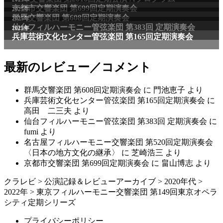
京都市交響楽団 第699回定期演奏会
2025年
群馬交響楽団 第608回定期演奏会
2025年
仙台フィルハーモニー管弦楽団 第383回 定期演奏会
2025年
兵庫芸術文化センター管弦楽団 第165回定期演奏会
最新のレビュー／コメント
群馬交響楽団 第608回定期演奏会
に
門池恵子
より
兵庫芸術文化センター管弦楽団 第165回定期演奏会
に
高田 二三夫
より
仙台フィルハーモニー管弦楽団 第383回 定期演奏会
に
fumi
より
名古屋フィルハーモニー交響楽団 第520回定期演奏会
〈日本の地方文化の継承〉
に
芝崎浩三
より
京都市交響楽団 第699回定期演奏会
に
畠山博志
より
クラレビ
>
公演記録＆レビューアーカイブ
>
2020年代
>
2022年
>
東京フィルハーモニー交響楽団 第149回東京オペラ
シティ定期シリーズ
プライバシーポリシー