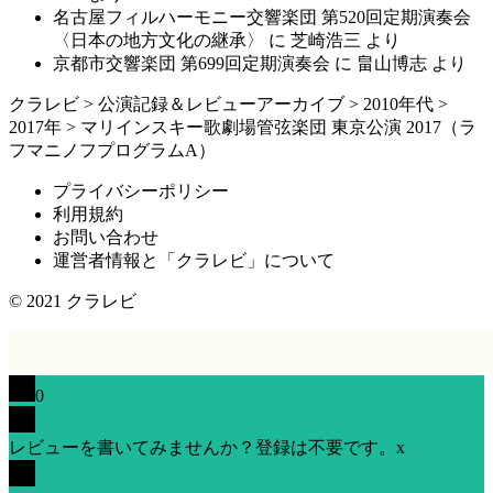
名古屋フィルハーモニー交響楽団 第520回定期演奏会
〈日本の地方文化の継承〉
に
芝崎浩三
より
京都市交響楽団 第699回定期演奏会
に
畠山博志
より
クラレビ
>
公演記録＆レビューアーカイブ
>
2010年代
>
2017年
>
マリインスキー歌劇場管弦楽団 東京公演 2017（ラ
フマニノフプログラムA）
プライバシーポリシー
利用規約
お問い合わせ
運営者情報と「クラレビ」について
© 2021
クラレビ
0
レビューを書いてみませんか？登録は不要です。
x