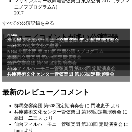
マリインスキー歌劇場管弦楽団 東京公演 2017（ラフマ
ニノフプログラムA）
2017
すべての公演記録をみる
2011年
レビュー／コメントが多い公演記録
2024年
NHK交響楽団 第1706回定期公演Aプログラム
名古屋フィルハーモニー交響楽団 第520回定期演奏会
〈日本の地方文化の継承〉
2024年
NHK交響楽団 第2016回定期公演 Aプログラム
2025年
京都市交響楽団 第699回定期演奏会
2025年
群馬交響楽団 第608回定期演奏会
2025年
仙台フィルハーモニー管弦楽団 第383回 定期演奏会
2025年
兵庫芸術文化センター管弦楽団 第165回定期演奏会
最新のレビュー／コメント
群馬交響楽団 第608回定期演奏会
に
門池恵子
より
兵庫芸術文化センター管弦楽団 第165回定期演奏会
に
高田 二三夫
より
仙台フィルハーモニー管弦楽団 第383回 定期演奏会
に
fumi
より