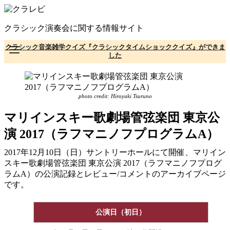
コ
ン
クラシック演奏会に関する情報サイト
テ
ン
クラシック音楽雑学クイズ『クラシックタイムショッククイズ』ができま
ツ
した
へ
移
動
photo credit: Hiroyuki Tsuruno
マリインスキー歌劇場管弦楽団 東京公
演 2017（ラフマニノフプログラムA）
2017年12月10日（日）サントリーホールにて開催、マリイン
スキー歌劇場管弦楽団 東京公演 2017（ラフマニノフプログ
ラムA）の公演記録とレビュー/コメントのアーカイブページ
です。
公演日（初日）