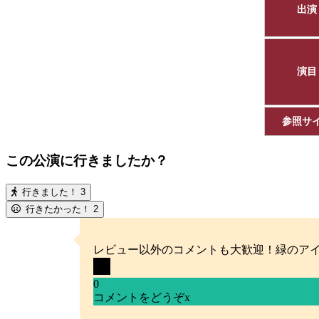
出演
演目
参照サ
この公演に行きましたか？
行きました！
3
行きたかった！
2
レビュー以外のコメントも大歓迎！緑のア
0
コメントをどうぞ
x