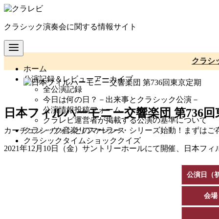
コ
ン
クラシック演奏会に関する情報サイト
テ
ン
ツ
へ
クラシ
ホーム
移
公演記録＆レビューアーカイブ
動
全公演記録
今日は何の日？－出来事とクラシック公演－
公演情報投稿フォーム
日本フィルハーモニー交響楽団 第736回
クラレビ運営者が掲載する公演の基準について
クラシック音楽リファレンス
カーチュン・ウォンとのマーラー・シリーズ始動！まずはご
クラシックタイムショッククイズ
2021年12月10日（金）サントリーホールにて開催、日本フ
公演日（
会場