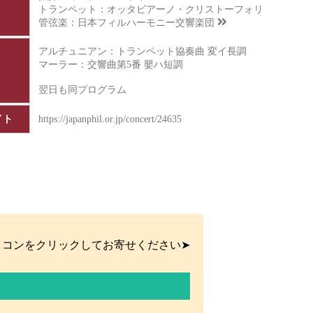
トランペット：オッタビアーノ・クリストーフォリ
管弦楽：
日本フィルハーモニー交響楽団
アルチュニアン：トランペット協奏曲 変イ長調
マーラー：交響曲第5番 嬰ハ短調
翌日も同プログラム
イト
https://japanphil.or.jp/concert/24635
イコンをクリックしてお寄せください➤