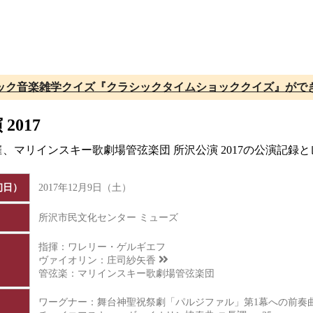
ック音楽雑学クイズ『クラシックタイムショッククイズ』がで
017
開催、マリインスキー歌劇場管弦楽団 所沢公演 2017の公演記
初日）
2017年12月9日（土）
所沢市民文化センター ミューズ
指揮：ワレリー・ゲルギエフ
ヴァイオリン：
庄司紗矢香
管弦楽：マリインスキー歌劇場管弦楽団
ワーグナー：舞台神聖祝祭劇「パルジファル」第1幕への前奏