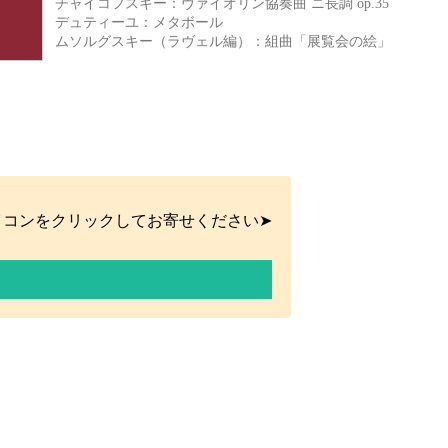
チャイコフスキー：ヴァイオリン協奏曲 ニ長調 op.35
デュティーユ：メタボール
ムソルグスキー（ラヴェル編）：組曲「展覧会の絵」
イコンをクリックしてお寄せください➤