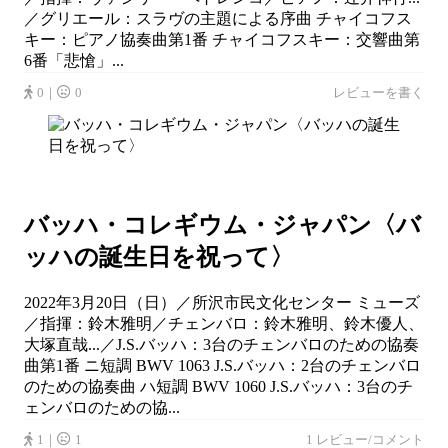
／グリエール：スラヴの主題による序曲 チャイコフス
キー：ピアノ協奏曲第1番 チャイコフスキー：交響曲第
6番「悲愴」...
0｜
0
レビューを書く
バッハ・コレギウム・ジャパン〈バ
ッハの誕生日を祝って〉
2022年3月20日（日）／所沢市民文化センター ミューズ
／指揮：鈴木雅明／チェンバロ：鈴木雅明、鈴木優人、
大塚直哉...／J.S.バッハ：3台のチェンバロのための協奏
曲第1番 ニ短調 BWV 1063 J.S.バッハ：2台のチェンバロ
のための協奏曲 ハ短調 BWV 1060 J.S.バッハ：3台のチ
ェンバロのための協...
1｜
1
1 レビュー/コメント