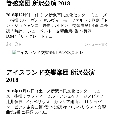
管弦楽団 所沢公演 2018
2018年12月9日（日）／所沢市民文化センター ミューズ
／指揮：パーヴォ・ヤルヴィ／モーツァルト：歌劇「ド
ン・ジョヴァンニ」序曲 ハイドン：交響曲第101番 ニ長
調「時計」 シューベルト：交響曲第8番 ハ長調
D.944「ザ・グレート」...
0｜
0
レビューを書く
アイスランド交響楽団 所沢公演
2018
2018年11月17日（土）／所沢市民文化センター ミュー
ズ／指揮：ウラディーミル・アシュケナージ／ピアノ：
辻井伸行...／シベリウス：カレリア組曲 op.11 ショパ
ン：ピアノ協奏曲第2番 ヘ短調 op.21 シベリウス：交響
曲第2番 ニ長調 op.43...