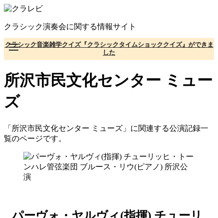
コ
ン
クラシック演奏会に関する情報サイト
テ
ン
クラシック音楽雑学クイズ『クラシックタイムショッククイズ』ができま
ツ
した
へ
移
所沢市民文化センター ミュー
動
ズ
「所沢市民文化センター ミューズ」に関連する公演記録一
覧のページです。
パーヴォ・ヤルヴィ(指揮) チューリ