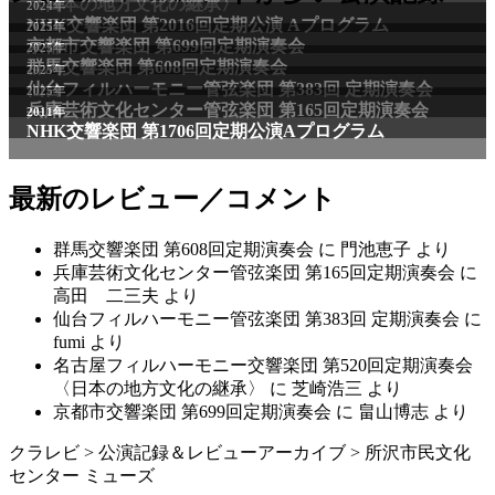
〈日本の地方文化の継承〉
2024年
NHK交響楽団 第2016回定期公演 Aプログラム
2025年
京都市交響楽団 第699回定期演奏会
2025年
群馬交響楽団 第608回定期演奏会
2025年
仙台フィルハーモニー管弦楽団 第383回 定期演奏会
2025年
兵庫芸術文化センター管弦楽団 第165回定期演奏会
2011年
NHK交響楽団 第1706回定期公演Aプログラム
最新のレビュー／コメント
群馬交響楽団 第608回定期演奏会
に
門池恵子
より
兵庫芸術文化センター管弦楽団 第165回定期演奏会
に
高田 二三夫
より
仙台フィルハーモニー管弦楽団 第383回 定期演奏会
に
fumi
より
名古屋フィルハーモニー交響楽団 第520回定期演奏会
〈日本の地方文化の継承〉
に
芝崎浩三
より
京都市交響楽団 第699回定期演奏会
に
畠山博志
より
クラレビ
>
公演記録＆レビューアーカイブ
>
所沢市民文化
センター ミューズ