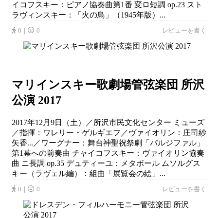
イコフスキー：ピアノ協奏曲第1番 変ロ短調 op.23 スト
ラヴィンスキー：「火の鳥」（1945年版）...
0｜
0
レビューを書く
マリインスキー歌劇場管弦楽団 所沢
公演 2017
2017年12月9日（土）／所沢市民文化センター ミューズ
／指揮：ワレリー・ゲルギエフ／ヴァイオリン：庄司紗
矢香...／ワーグナー：舞台神聖祝祭劇「パルジファル」
第1幕への前奏曲 チャイコフスキー：ヴァイオリン協奏
曲 ニ長調 op.35 デュティーユ：メタボール ムソルグス
キー（ラヴェル編）：組曲「展覧会の絵」...
0｜
0
レビューを書く