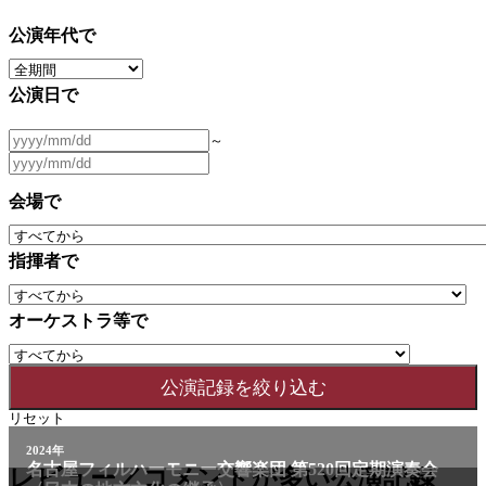
公演年代で
公演日で
～
会場で
指揮者で
オーケストラ等で
リセット
2024年
名古屋フィルハーモニー交響楽団 第520回定期演奏会
レビュー／コメントが多い公演記録