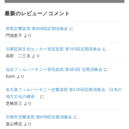
最新のレビュー／コメント
群馬交響楽団 第608回定期演奏会
に
門池恵子
より
兵庫芸術文化センター管弦楽団 第165回定期演奏会
に
高田 二三夫
より
仙台フィルハーモニー管弦楽団 第383回 定期演奏会
に
fumi
より
名古屋フィルハーモニー交響楽団 第520回定期演奏会〈日本の
地方文化の継承〉
に
芝崎浩三
より
京都市交響楽団 第699回定期演奏会
に
畠山博志
より