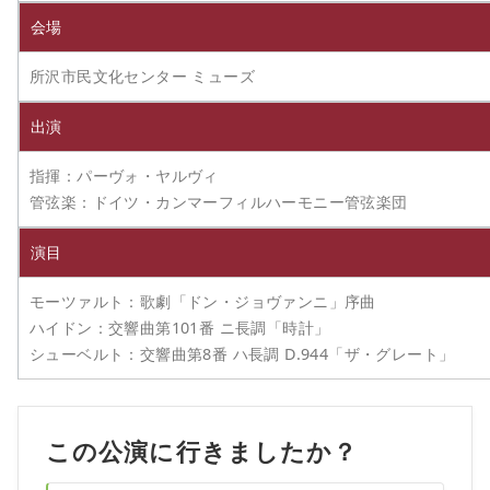
会場
所沢市民文化センター ミューズ
出演
指揮：パーヴォ・ヤルヴィ
管弦楽：ドイツ・カンマーフィルハーモニー管弦楽団
演目
モーツァルト：歌劇「ドン・ジョヴァンニ」序曲
ハイドン：交響曲第101番 ニ長調「時計」
シューベルト：交響曲第8番 ハ長調 D.944「ザ・グレート」
この公演に行きましたか？