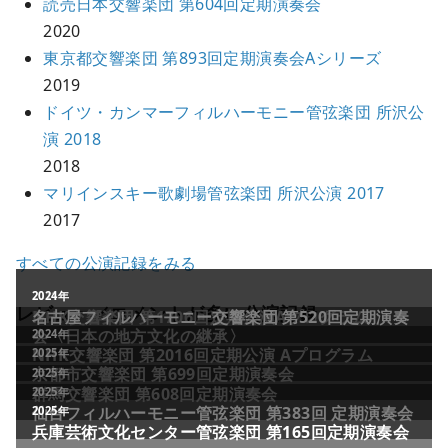
読売日本交響楽団 第604回定期演奏会
2020
東京都交響楽団 第893回定期演奏会Aシリーズ
2019
ドイツ・カンマーフィルハーモニー管弦楽団 所沢公
演 2018
2018
マリインスキー歌劇場管弦楽団 所沢公演 2017
2017
すべての公演記録をみる
2011年
2024年
レビュー／コメントが多い公演記録
NHK交響楽団 第1706回定期公演Aプログラム
名古屋フィルハーモニー交響楽団 第520回定期演奏
会〈日本の地方文化の継承〉
2024年
NHK交響楽団 第2016回定期公演 Aプログラム
2025年
京都市交響楽団 第699回定期演奏会
2025年
群馬交響楽団 第608回定期演奏会
2025年
仙台フィルハーモニー管弦楽団 第383回 定期演奏会
2025年
兵庫芸術文化センター管弦楽団 第165回定期演奏会