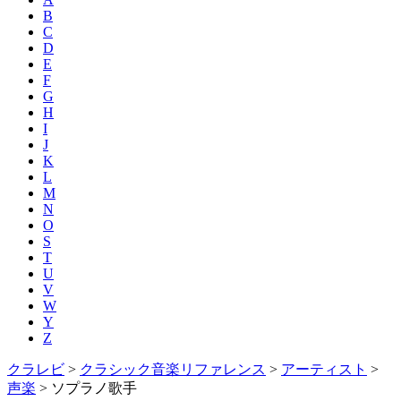
B
C
D
E
F
G
H
I
J
K
L
M
N
O
S
T
U
V
W
Y
Z
クラレビ
>
クラシック音楽リファレンス
>
アーティスト
>
声楽
>
ソプラノ歌手