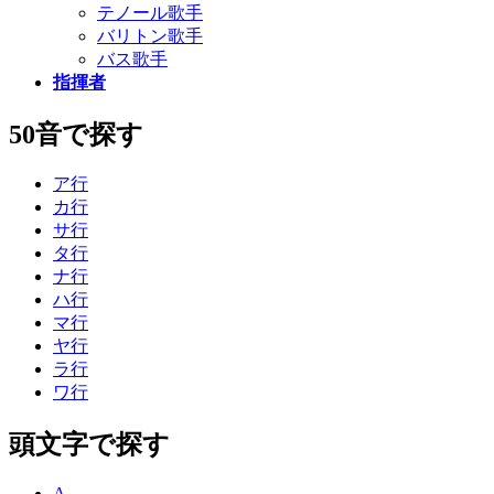
テノール歌手
バリトン歌手
バス歌手
指揮者
50音で探す
ア行
カ行
サ行
タ行
ナ行
ハ行
マ行
ヤ行
ラ行
ワ行
頭文字で探す
A