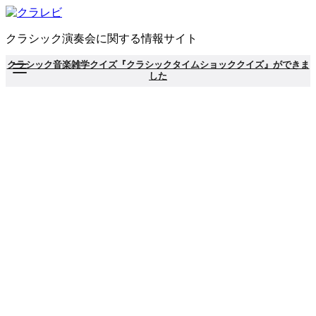
コ
ン
クラシック演奏会に関する情報サイト
テ
ン
クラシック音楽雑学クイズ『クラシックタイムショッククイズ』ができま
ツ
した
へ
移
動