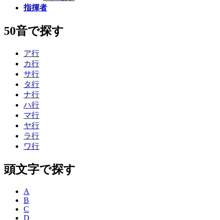
指揮者
50音で探す
ア行
カ行
サ行
タ行
ナ行
ハ行
マ行
ヤ行
ラ行
ワ行
頭文字で探す
A
B
C
D