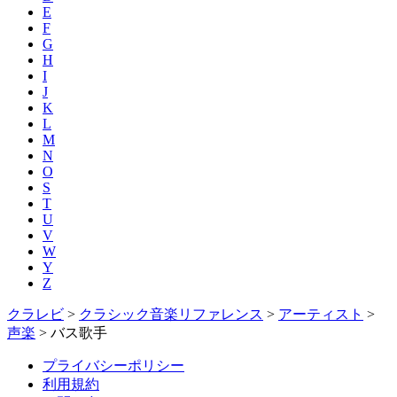
E
F
G
H
I
J
K
L
M
N
O
S
T
U
V
W
Y
Z
クラレビ
>
クラシック音楽リファレンス
>
アーティスト
>
声楽
>
バス歌手
プライバシーポリシー
利用規約