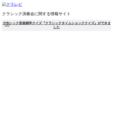
コ
ン
クラシック演奏会に関する情報サイト
テ
ン
クラシック音楽雑学クイズ『クラシックタイムショッククイズ』ができま
ツ
した
へ
移
動