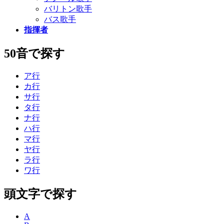
バリトン歌手
バス歌手
指揮者
50音で探す
ア行
カ行
サ行
タ行
ナ行
ハ行
マ行
ヤ行
ラ行
ワ行
頭文字で探す
A