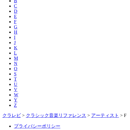
B
C
D
E
F
G
H
I
J
K
L
M
N
O
S
T
U
V
W
Y
Z
クラレビ
>
クラシック音楽リファレンス
>
アーティスト
>
F
プライバシーポリシー