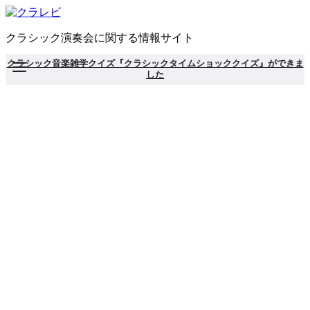
コ
ン
クラシック演奏会に関する情報サイト
テ
ン
クラシック音楽雑学クイズ『クラシックタイムショッククイズ』ができま
ツ
した
へ
移
動