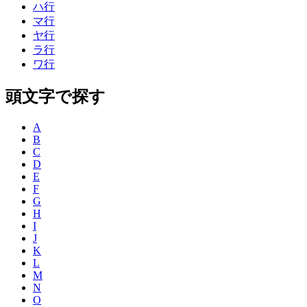
ハ行
マ行
ヤ行
ラ行
ワ行
頭文字で探す
A
B
C
D
E
F
G
H
I
J
K
L
M
N
O