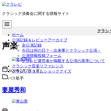
コ
ン
クラシック演奏会に関する情報サイト
テ
ン
ツ
へ
クラシ
ホーム
移
公演記録＆レビューアーカイブ
動
声楽
全公演記録
今日は何の日？－出来事とクラシック公演－
公演情報投稿フォーム
クラレビ運営者が掲載する公演の基準について
クラシック音楽リファレンス
2022年2月7日（月）
クラシックタイムショッククイズ
バス歌手
妻屋秀和