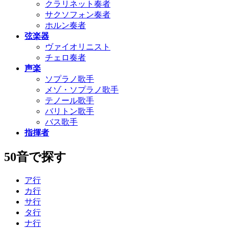
クラリネット奏者
サクソフォン奏者
ホルン奏者
弦楽器
ヴァイオリニスト
チェロ奏者
声楽
ソプラノ歌手
メゾ・ソプラノ歌手
テノール歌手
バリトン歌手
バス歌手
指揮者
50音で探す
ア行
カ行
サ行
タ行
ナ行