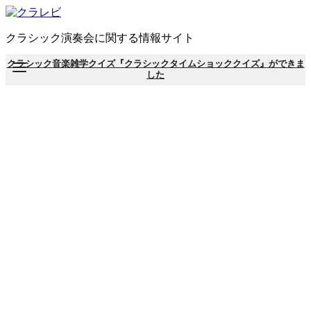
コ
ン
クラシック演奏会に関する情報サイト
テ
ン
クラシック音楽雑学クイズ『クラシックタイムショッククイズ』ができま
ツ
した
へ
移
動