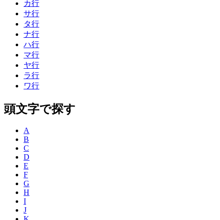
カ行
サ行
タ行
ナ行
ハ行
マ行
ヤ行
ラ行
ワ行
頭文字で探す
A
B
C
D
E
F
G
H
I
J
K