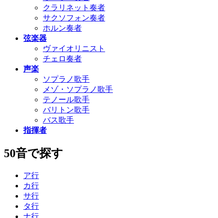
クラリネット奏者
サクソフォン奏者
ホルン奏者
弦楽器
ヴァイオリニスト
チェロ奏者
声楽
ソプラノ歌手
メゾ・ソプラノ歌手
テノール歌手
バリトン歌手
バス歌手
指揮者
50音で探す
ア行
カ行
サ行
タ行
ナ行