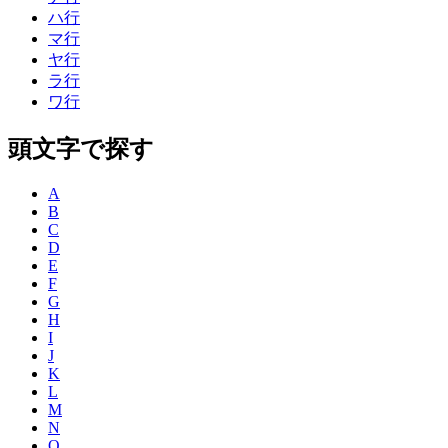
ハ行
マ行
ヤ行
ラ行
ワ行
頭文字で探す
A
B
C
D
E
F
G
H
I
J
K
L
M
N
O