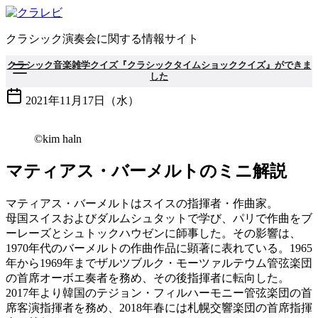
コ
ン
クラシック演奏会に関する情報サイト
テ
ン
クラシック音楽雑学クイズ『クラシックタイムショッククイズ』ができま
ツ
した
へ
2021年11月17日（水）
移
動
©kim haln
マティアス・バーメルトのミニ解説
マティアス・バーメルトはスイスの指揮者・作曲家。
母国スイスおよびダルムシュタットで学び、パリで作曲をブ
ーレーズとシュトックハウゼンに師事した。その影響は、
1970年代のバーメルトの作曲作品に顕著に表れている。1965
年から1969年までザルツブルク・モーツァルテウム管弦楽団
の首席オーボエ奏者を務め、その後指揮者に転向した。
2017年より韓国のテジョン・フィルハーモニー管弦楽団の首
席客演指揮者を務め、2018年春には札幌交響楽団の首席指揮