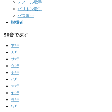
テノール歌手
バリトン歌手
バス歌手
指揮者
50音で探す
ア行
カ行
サ行
タ行
ナ行
ハ行
マ行
ヤ行
ラ行
ワ行