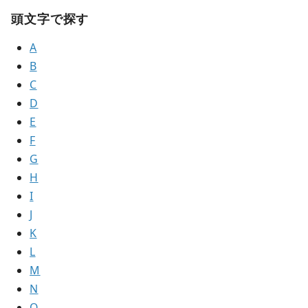
頭文字で探す
A
B
C
D
E
F
G
H
I
J
K
L
M
N
O