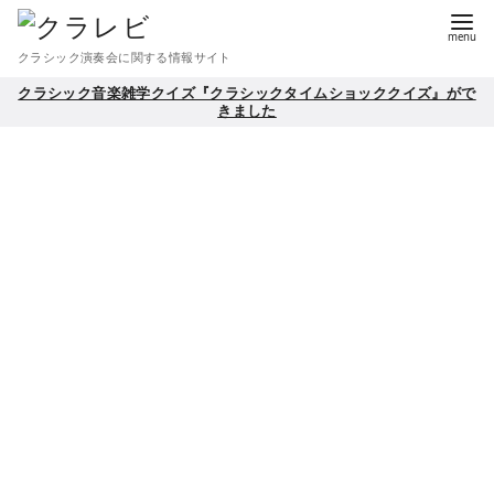
コ
ン
クラシック演奏会に関する情報サイト
テ
クラシック音楽雑学クイズ『クラシックタイムショッククイズ』がで
ン
きました
ツ
へ
移
動