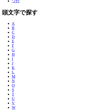
ワ行
頭文字で探す
A
B
C
D
E
F
G
H
I
J
K
L
M
N
O
S
T
U
V
W