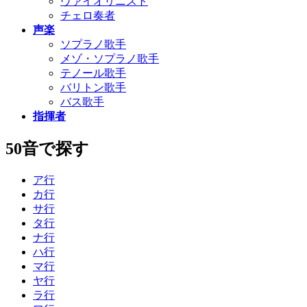
ヴァイオリニスト
チェロ奏者
声楽
ソプラノ歌手
メゾ・ソプラノ歌手
テノール歌手
バリトン歌手
バス歌手
指揮者
50音で探す
ア行
カ行
サ行
タ行
ナ行
ハ行
マ行
ヤ行
ラ行