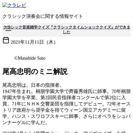
コ
ン
クラシック演奏会に関する情報サイト
テ
ン
クラシック音楽雑学クイズ『クラシックタイムショッククイズ』ができま
ツ
した
へ
2021年11月11日（木）
移
動
©Masahide Sato
尾高忠明のミニ解説
尾高忠明は、日本の指揮者。
1947年生まれ。桐朋学園大学で齊藤秀雄氏に師事。70年桐朋
学園大学を卒業、第2回民音指揮者コンクールで第2位に入
賞。71年にＮＨＫ交響楽団を指揮してデビュー。72年オース
トリア政府から奨学金を得てウィーン国立アカデミーに留
学、ハンス・スワロフスキーに師事、さらにオペラをシュパ
ンナーゲルに学んだ。