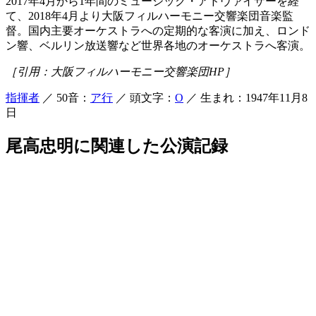
2017年4月から1年間のミュージック・アドヴァイザーを経
て、2018年4月より大阪フィルハーモニー交響楽団音楽監
督。国内主要オーケストラへの定期的な客演に加え、ロンド
ン響、ベルリン放送響など世界各地のオーケストラへ客演。
［引用：大阪フィルハーモニー交響楽団HP］
指揮者
／ 50音：
ア行
／ 頭文字：
O
／ 生まれ：1947年11月8
日
尾高忠明に関連した公演記録