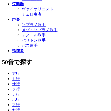
弦楽器
ヴァイオリニスト
チェロ奏者
声楽
ソプラノ歌手
メゾ・ソプラノ歌手
テノール歌手
バリトン歌手
バス歌手
指揮者
50音で探す
ア行
カ行
サ行
タ行
ナ行
ハ行
マ行
ヤ行