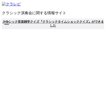
コ
ン
クラシック演奏会に関する情報サイト
テ
ン
クラシック音楽雑学クイズ『クラシックタイムショッククイズ』ができま
ツ
した
へ
移
動