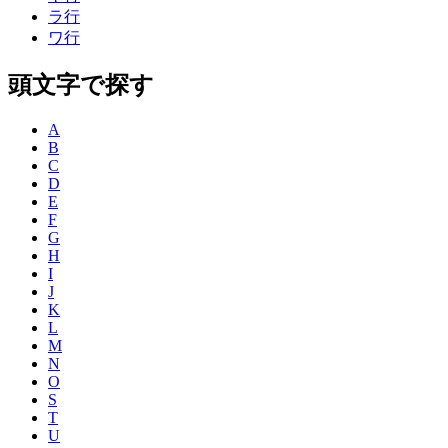
ラ行
ワ行
頭文字で探す
A
B
C
D
E
F
G
H
I
J
K
L
M
N
O
S
T
U