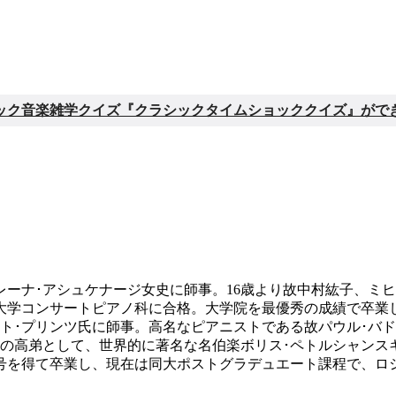
ック音楽雑学クイズ『クラシックタイムショッククイズ』がで
レーナ･アシュケナージ女史に師事。16歳より故中村紘子、ミヒ
大学コンサートピアノ科に合格。大学院を最優秀の成績で卒業
ト･プリンツ氏に師事。高名なピアニストである故パウル･バ
後の高弟として、世界的に著名な名伯楽ボリス･ペトルシャンス
称号を得て卒業し、現在は同大ポストグラデュエート課程で、ロ