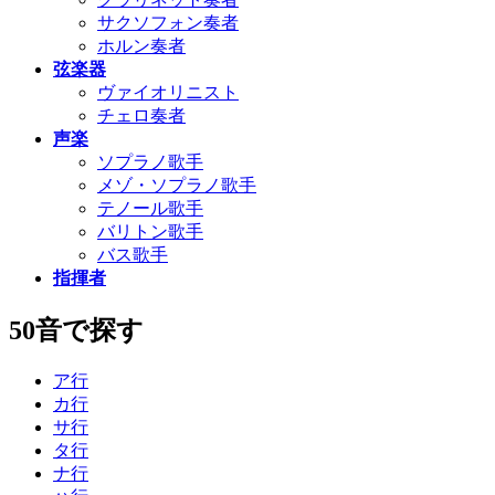
サクソフォン奏者
ホルン奏者
弦楽器
ヴァイオリニスト
チェロ奏者
声楽
ソプラノ歌手
メゾ・ソプラノ歌手
テノール歌手
バリトン歌手
バス歌手
指揮者
50音で探す
ア行
カ行
サ行
タ行
ナ行