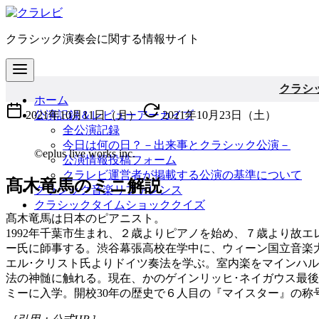
コ
ン
クラシック演奏会に関する情報サイト
テ
ン
ツ
へ
クラシ
ホーム
移
2021年10月11日（月）
公演記録＆レビューアーカイブ
2021年10月23日（土）
動
全公演記録
今日は何の日？－出来事とクラシック公演－
©eplus live works inc.
公演情報投稿フォーム
クラレビ運営者が掲載する公演の基準について
髙木竜馬のミニ解説
クラシック音楽リファレンス
クラシックタイムショッククイズ
髙木竜馬は日本のピアニスト。
1992年千葉市生まれ、２歳よりピアノを始め、７歳より故エ
ー氏に師事する。渋谷幕張高校在学中に、ウィーン国立音楽
エル･クリスト氏よりドイツ奏法を学ぶ。室内楽をマインハル
法の神髄に触れる。現在、かのゲインリッヒ･ネイガウス最
ミーに入学。開校30年の歴史で６人目の『マイスター』の