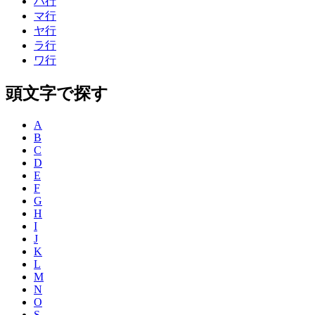
ハ行
マ行
ヤ行
ラ行
ワ行
頭文字で探す
A
B
C
D
E
F
G
H
I
J
K
L
M
N
O
S