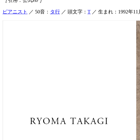
［引用：公式HP］
ピアニスト
／ 50音：
タ行
／ 頭文字：
T
／ 生まれ：1992年11
髙木竜馬 公式ホームペ
ピアニスト髙木竜馬の公式ホ
ryomatakagi.com