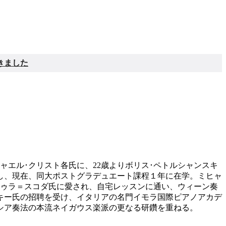
きました
ャエル･クリスト各氏に、22歳よりボリス･ペトルシャンスキ
し、現在、同大ポストグラデュエート課程１年に在学。ミヒャ
ドゥラ＝スコダ氏に愛され、自宅レッスンに通い、ウィーン奏
キー氏の招聘を受け、イタリアの名門イモラ国際ピアノアカデ
シア奏法の本流ネイガウス楽派の更なる研鑽を重ねる。