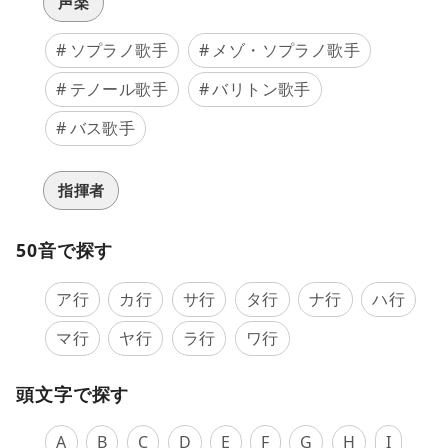
声楽
ソプラノ歌手
メゾ・ソプラノ歌手
テノール歌手
バリトン歌手
バス歌手
指揮者
50音で探す
ア行
カ行
サ行
タ行
ナ行
ハ行
マ行
ヤ行
ラ行
ワ行
頭文字で探す
A
B
C
D
E
F
G
H
I