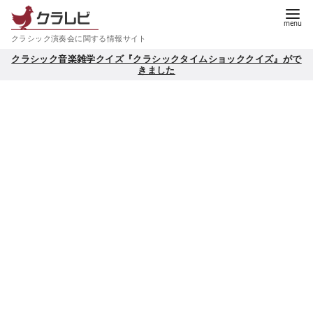
コ
ン
クラシック演奏会に関する情報サイト
テ
クラシック音楽雑学クイズ『クラシックタイムショッククイズ』がで
ン
きました
ツ
へ
移
動