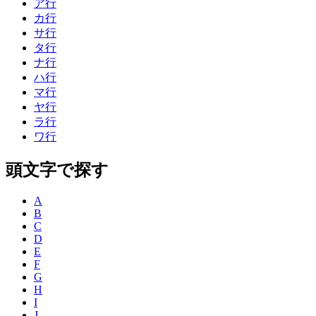
ア行
カ行
サ行
タ行
ナ行
ハ行
マ行
ヤ行
ラ行
ワ行
頭文字で探す
A
B
C
D
E
F
G
H
I
J