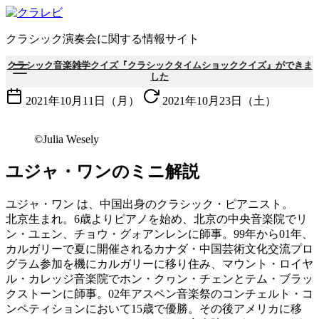
コ
ン
クラシック演奏会に関する情報サイト
テ
ン
クラシック音楽雑学クイズ『クラシックタイムショッククイズ』ができま
ツ
した
へ
2021年10月11日（月）
2021年10月23日（土）
移
動
©Julia Wesely
ユジャ・ワンのミニ解説
ユジャ・ワン は、中国出身のクラシック・ピアニスト。
北京生まれ。6歳よりピアノを始め、北京の中央音楽院でリ
ン・ユェン、チョウ・グォアンレンに師事。99年から01年、
カルガリーで夏に開催されるカナダ・中国芸術文化交流プロ
グラム参加を機にカルガリーに移り住み、マウント・ロイヤ
ル・カレッジ音楽院でホン・クヮン・チェンとテム・ブラッ
クストーンに師事。02年アスペン音楽祭のコンチェルト・コ
ンペティションにおいて15歳で優勝。その後アメリカに移