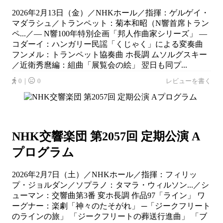
2026年2月13日（金）／NHKホール／指揮：ゲルゲイ・
マダラシュ／トランペット：菊本和昭（N響首席トラン
ペ...／― N響100年特別企画「邦人作曲家シリーズ」 ―
コダーイ：ハンガリー民謡「くじゃく」による変奏曲
フンメル：トランペット協奏曲 ホ長調 ムソルグスキー
／近衛秀麿編：組曲「展覧会の絵」 翌日も同プ...
0｜
0
レビューを書く
NHK交響楽団 第2057回 定期公演 A
プログラム
2026年2月7日（土）／NHKホール／指揮：フィリッ
プ・ジョルダン／ソプラノ：タマラ・ウィルソン...／シ
ューマン：交響曲第3番 変ホ長調 作品97「ライン」 ワ
ーグナー：楽劇「神々のたそがれ」 ─「ジークフリート
のラインの旅」 「ジークフリートの葬送行進曲」 「ブ