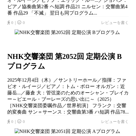
オ・ルイージ／ピアノ：エリック・ルー...／ショパン：
ピアノ協奏曲第2番 ヘ短調 作品21 ニルセン：交響曲第4
番 作品29 「不滅」 翌日も同プログラム...
0｜
0
レビューを書く
NHK交響楽団 第2052回 定期公演 B
プログラム
2025年12月4日（木）／サントリーホール／指揮：ファ
ビオ・ルイージ／ピアノ：トム・ボロー オルガン：近
藤岳...／藤倉 大：管弦楽のためのオーシャン・ブレイカ
ー～ピエール・ブーレーズの思い出に～（2025）
［NHK交響楽団委嘱作品／世界初演］ フランク：交響
的変奏曲 サン＝サーンス：交響曲第3番 ハ短調 作品78...
0｜
0
レビューを書く