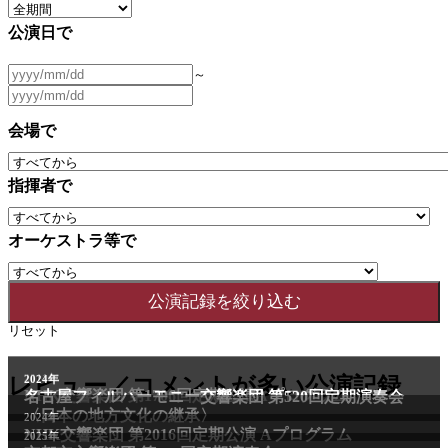
公演日で
～
会場で
指揮者で
オーケストラ等で
リセット
2011年
レビュー／コメントが多い公演記録
2024年
NHK交響楽団 第1706回定期公演Aプログラム
名古屋フィルハーモニー交響楽団 第520回定期演奏会
〈日本の地方文化の継承〉
2024年
NHK交響楽団 第2016回定期公演 Aプログラム
2025年