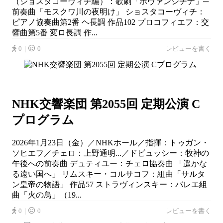
（ショスタコーヴィチ編）：歌劇「ホヴァンシチナ」─
前奏曲「モスクワ川の夜明け」 ショスタコーヴィチ：
ピアノ協奏曲第2番 ヘ長調 作品102 プロコフィエフ：交
響曲第5番 変ロ長調 作...
0｜
0
レビューを書く
NHK交響楽団 第2055回 定期公演 C
プログラム
2026年1月23日（金）／NHKホール／指揮：トゥガン・
ソヒエフ／チェロ：上野通明...／ドビュッシー：牧神の
午後への前奏曲 デュティユー：チェロ協奏曲 「遥かな
る遠い国へ」 リムスキー・コルサコフ：組曲「サルタ
ン皇帝の物語」 作品57 ストラヴィンスキー：バレエ組
曲「火の鳥」（19...
0｜
0
レビューを書く