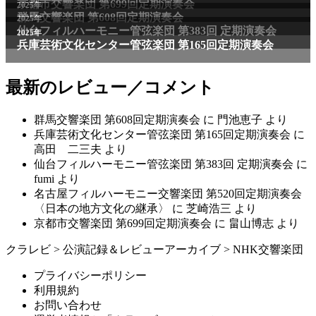
京都市交響楽団 第699回定期演奏会
2025年
群馬交響楽団 第608回定期演奏会
2025年
仙台フィルハーモニー管弦楽団 第383回 定期演奏会
2025年
兵庫芸術文化センター管弦楽団 第165回定期演奏会
最新のレビュー／コメント
群馬交響楽団 第608回定期演奏会
に
門池恵子
より
兵庫芸術文化センター管弦楽団 第165回定期演奏会
に
高田 二三夫
より
仙台フィルハーモニー管弦楽団 第383回 定期演奏会
に
fumi
より
名古屋フィルハーモニー交響楽団 第520回定期演奏会
〈日本の地方文化の継承〉
に
芝崎浩三
より
京都市交響楽団 第699回定期演奏会
に
畠山博志
より
クラレビ
>
公演記録＆レビューアーカイブ
>
NHK交響楽団
プライバシーポリシー
利用規約
お問い合わせ