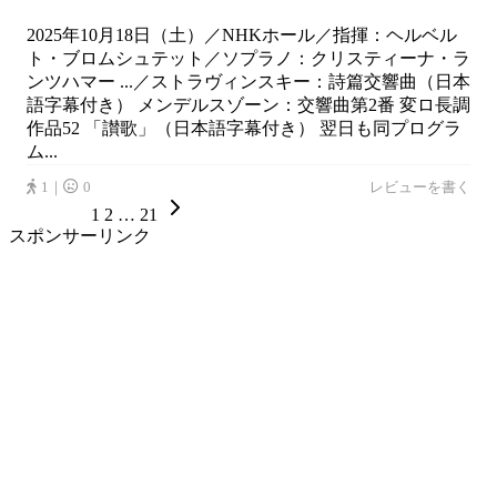
2025年10月18日（土）／NHKホール／指揮：ヘルベル
ト・ブロムシュテット／ソプラノ：クリスティーナ・ラ
ンツハマー ...／ストラヴィンスキー：詩篇交響曲（日本
語字幕付き） メンデルスゾーン：交響曲第2番 変ロ長調
作品52 「讃歌」（日本語字幕付き） 翌日も同プログラ
ム...
1｜
0
レビューを書く
1
2
…
21
スポンサーリンク