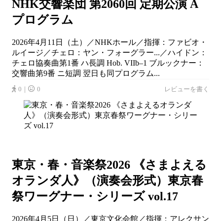
NHK交響楽団 第2060回 定期公演 A
プログラム
2026年4月11日（土）／NHKホール／指揮：ファビオ・
ルイージ／チェロ：ヤン・フォーグラー...／ハイドン：
チェロ協奏曲第1番 ハ長調 Hob. VIIb–1 ブルックナー：
交響曲第9番 ニ短調 翌日も同プログラム...
0｜
0
レビューを書く
東京・春・音楽祭2026 《さまよえる
オランダ人》（演奏会形式）東京春
祭ワーグナー・シリーズ vol.17
2026年4月5日（日）／東京文化会館／指揮：アレクサン