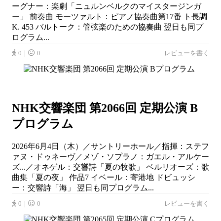
ーグナー：楽劇「ニュルンベルクのマイスタージンガ
ー」 前奏曲 モーツァルト：ピアノ協奏曲第17番 ト長調
K. 453 バルトーク：管弦楽のための協奏曲 翌日も同プ
ログラム...
0｜
0
レビューを書く
NHK交響楽団 第2066回 定期公演 B
プログラム
2026年6月4日（木）／サントリーホール／指揮：ステフ
ァヌ・ドゥネーヴ／メゾ・ソプラノ：ガエル・アルケー
ズ...／オネゲル：交響詩「夏の牧歌」 ベルリオーズ：歌
曲集「夏の夜」 作品7 イベール：寄港地 ドビュッシ
ー：交響詩「海」 翌日も同プログラム...
0｜
0
レビューを書く