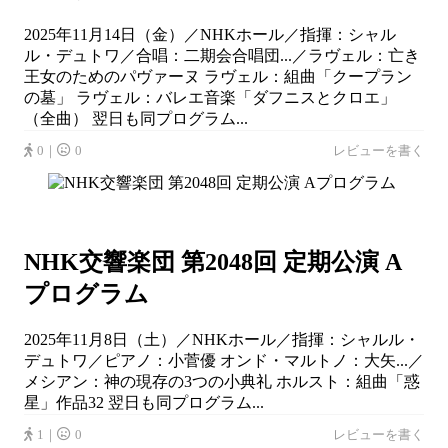
2025年11月14日（金）／NHKホール／指揮：シャル
ル・デュトワ／合唱：二期会合唱団...／ラヴェル：亡き
王女のためのパヴァーヌ ラヴェル：組曲「クープラン
の墓」 ラヴェル：バレエ音楽「ダフニスとクロエ」
（全曲） 翌日も同プログラム...
0｜
0
レビューを書く
NHK交響楽団 第2048回 定期公演 A
プログラム
2025年11月8日（土）／NHKホール／指揮：シャルル・
デュトワ／ピアノ：小菅優 オンド・マルトノ：大矢...／
メシアン：神の現存の3つの小典礼 ホルスト：組曲「惑
星」作品32 翌日も同プログラム...
1｜
0
レビューを書く