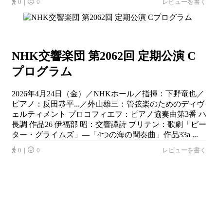
0｜
0
レビューを書く
NHK交響楽団 第2062回 定期公演 C
プログラム
2026年4月24日（金）／NHKホール／指揮：下野竜也／
ピアノ：反田恭平...／外山雄三：管弦楽のためのディヴ
ェルティメント プロコフィエフ：ピアノ協奏曲第3番 ハ
長調 作品26 伊福部 昭：交響譚詩 ブリテン：歌劇「ピー
ター・グライムズ」―「4つの海の間奏曲」作品33a ...
0｜
0
レビューを書く