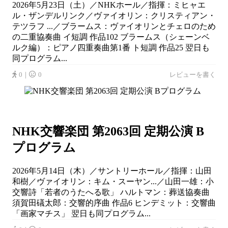
2026年5月23日（土）／NHKホール／指揮：ミヒャエ
ル・ザンデルリンク／ヴァイオリン：クリスティアン・
テツラフ ...／ブラームス：ヴァイオリンとチェロのため
の二重協奏曲 イ短調 作品102 ブラームス（シェーンベ
ルク編）：ピアノ四重奏曲第1番 ト短調 作品25 翌日も
同プログラム...
0｜
0
レビューを書く
NHK交響楽団 第2063回 定期公演 B
プログラム
2026年5月14日（木）／サントリーホール／指揮：山田
和樹／ヴァイオリン：キム・スーヤン...／山田一雄：小
交響詩「若者のうたへる歌」 ハルトマン：葬送協奏曲
須賀田礒太郎：交響的序曲 作品6 ヒンデミット：交響曲
「画家マチス」 翌日も同プログラム...