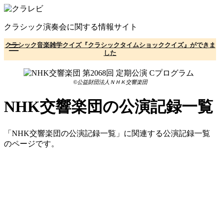
コ
ン
クラシック演奏会に関する情報サイト
テ
ン
クラシック音楽雑学クイズ『クラシックタイムショッククイズ』ができま
ツ
した
へ
移
動
©公益財団法人ＮＨＫ交響楽団
NHK交響楽団の公演記録一覧
「NHK交響楽団の公演記録一覧」に関連する公演記録一覧
のページです。