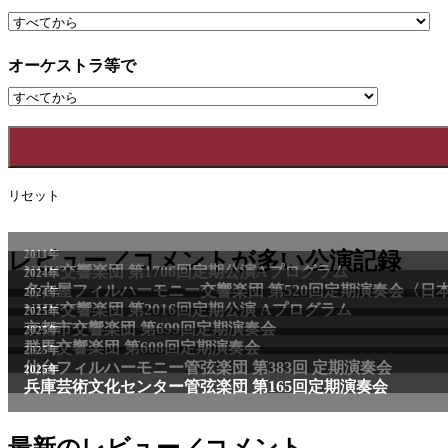
オーケストラ等で
リセット
2011年
レビュー／コメントが多い公演記録
NHK交響楽団 第1706回定期公演Aプログラム
2024年
名古屋フィルハーモニー交響楽団 第520回定期演奏会〈日
2024年
NHK交響楽団 第2016回定期公演 Aプログラム
2025年
京都市交響楽団 第699回定期演奏会
2025年
群馬交響楽団 第608回定期演奏会
2025年
仙台フィルハーモニー管弦楽団 第383回 定期演奏会
2025年
兵庫芸術文化センター管弦楽団 第165回定期演奏会
最新のレビュー／コメント