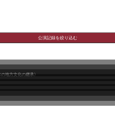
本の地方文化の継承〉