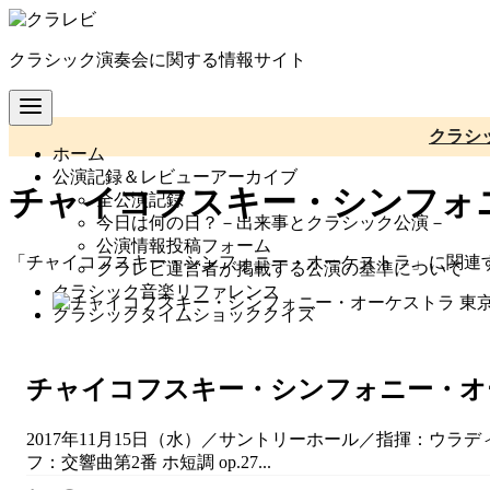
コ
ン
クラシック演奏会に関する情報サイト
テ
ン
ツ
へ
クラシ
ホーム
移
公演記録＆レビューアーカイブ
動
チャイコフスキー・シンフォ
全公演記録
今日は何の日？－出来事とクラシック公演－
公演情報投稿フォーム
「チャイコフスキー・シンフォニー・オーケストラ」に関連
クラレビ運営者が掲載する公演の基準について
クラシック音楽リファレンス
クラシックタイムショッククイズ
チャイコフスキー・シンフォニー・オー
2017年11月15日（水）／サントリーホール／指揮：ウラデ
フ：交響曲第2番 ホ短調 op.27...