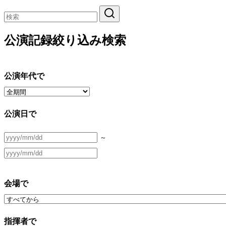
公演記録絞り込み検索
公演年代で
公演日で
～
会場で
指揮者で