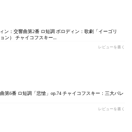
ディン：交響曲第2番 ロ短調 ボロディン：歌劇「イーゴリ
ン） チャイコフスキー...
レビューを書く
6番 ロ短調「悲愴」op.74 チャイコフスキー：三大バレ
レビューを書く