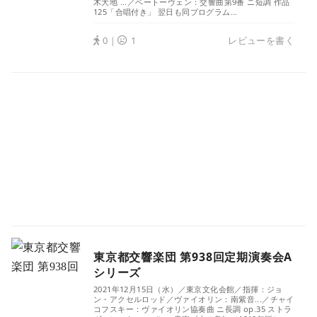
木大地 ...／ベートーヴェン：交響曲第9番 ニ短調 作品
125「合唱付き」 翌日も同プログラム...
0｜
1
レビューを書く
東京都交響楽団 第938回定期演奏会A
シリーズ
2021年12月15日（水）／東京文化会館／指揮：ジョ
ン・アクセルロッド／ヴァイオリン：南紫音...／チャイ
コフスキー：ヴァイオリン協奏曲 ニ長調 op.35 ストラ