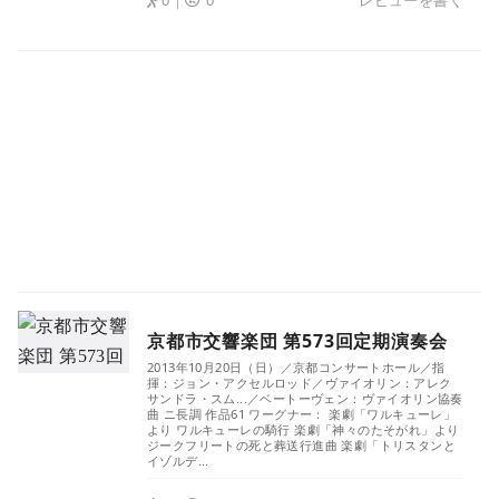
0｜
0
レビューを書く
京都市交響楽団 第573回定期演奏会
2013年10月20日（日）／京都コンサートホール／指
揮：ジョン・アクセルロッド／ヴァイオリン：アレク
サンドラ・スム...／ベートーヴェン：ヴァイオリン協奏
曲 ニ長調 作品61 ワーグナー： 楽劇「ワルキューレ」
より ワルキューレの騎行 楽劇「神々のたそがれ」より
ジークフリートの死と葬送行進曲 楽劇「トリスタンと
イゾルデ...