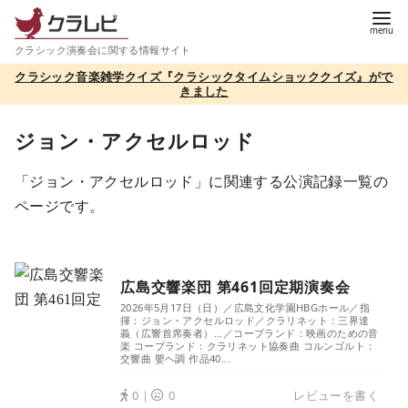
コ
ン
クラシック演奏会に関する情報サイト
テ
クラシック音楽雑学クイズ『クラシックタイムショッククイズ』がで
ン
きました
ツ
へ
ジョン・アクセルロッド
移
「ジョン・アクセルロッド」に関連する公演記録一覧の
動
ページです。
広島交響楽団 第461回定期演奏会
2026年5月17日（日）／広島文化学園HBGホール／指
揮：ジョン・アクセルロッド／クラリネット：三界達
義（広響首席奏者）...／コープランド：映画のための音
楽 コープランド：クラリネット協奏曲 コルンゴルト：
交響曲 嬰ヘ調 作品40...
0｜
0
レビューを書く