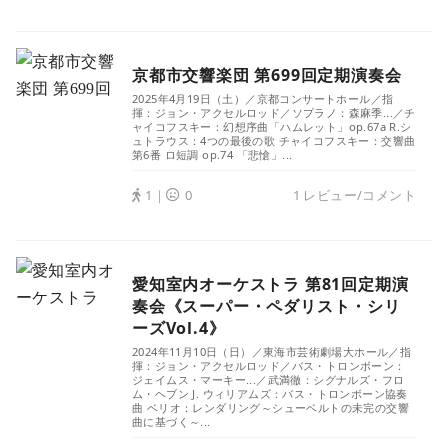
京都市交響楽団 第699回定期演奏会
2025年4月19日（土）／京都コンサートホール／指
揮：ジョン・アクセルロッド／ソプラノ：森麻季...／チ
ャイコフスキー：幻想序曲「ハムレット」op.67a R.シ
ュトラウス：4つの最後の歌 チャイコフスキー：交響曲
第6番 ロ短調 op.74 「悲愴」...
1｜
0
1 レビュー/コメント
愛知室内オーケストラ 第81回定期演
奏会《スーパー・ペダリスト・シリ
ーズVol.4》
2024年11月10日（日）／東海市芸術劇場大ホール／指
揮：ジョン・アクセルロッド／バス・トロンボーン：
ジェイムス・マーキー...／武満徹：シグナルズ・フロ
ム・ヘブン J. ウィリアムズ：バス・トロンボーン協奏
曲 ベリオ：レンダリング～シューベルトの未完の交響
曲に基づく～...