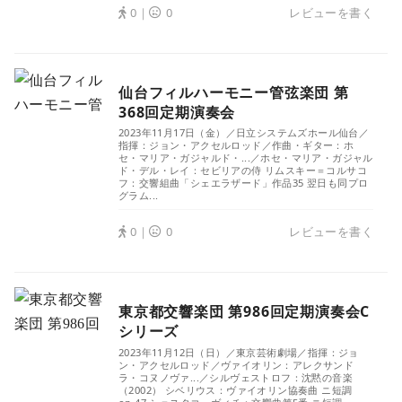
0｜
0
レビューを書く
仙台フィルハーモニー管弦楽団 第
368回定期演奏会
2023年11月17日（金）／日立システムズホール仙台／
指揮：ジョン・アクセルロッド／作曲・ギター：ホ
セ・マリア・ガジャルド・...／ホセ・マリア・ガジャル
ド・デル・レイ：セビリアの侍 リムスキー＝コルサコ
フ：交響組曲「シェエラザード」作品35 翌日も同プロ
グラム...
0｜
0
レビューを書く
東京都交響楽団 第986回定期演奏会C
シリーズ
2023年11月12日（日）／東京芸術劇場／指揮：ジョ
ン・アクセルロッド／ヴァイオリン：アレクサンド
ラ・コヌノヴァ...／シルヴェストロフ：沈黙の音楽
（2002） シベリウス：ヴァイオリン協奏曲 ニ短調