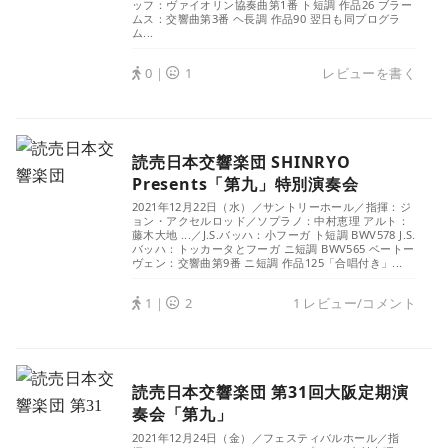
ッフ：ヴァイオリン協奏曲第1番 ト短調 作品26 ブラー
ムス：交響曲第3番 ヘ長調 作品90 翌日も同プログラ
ム...
0｜
1
レビューを書く
読売日本交響楽団 SHINRYO
Presents「第九」特別演奏会
2021年12月22日（水）／サントリーホール／指揮：ジ
ョン・アクセルロッド／ソプラノ：中村恵理 アルト：
藤木大地 ...／J.S.バッハ：小フーガ ト短調 BWV578 J.S.
バッハ：トッカータとフーガ ニ短調 BWV565 ベートー
ヴェン：交響曲第9番 ニ短調 作品125「合唱付き」...
1｜
2
1 レビュー/コメント
読売日本交響楽団 第31回大阪定期演
奏会「第九」
2021年12月24日（金）／フェスティバルホール／指