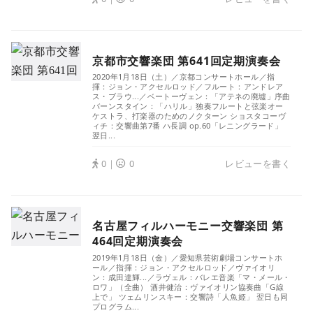
京都市交響楽団 第641回定期演奏会
2020年1月18日（土）／京都コンサートホール／指
揮：ジョン・アクセルロッド／フルート：アンドレア
ス・ブラウ...／ベートーヴェン：「アテネの廃墟」序曲
バーンスタイン：「ハリル」独奏フルートと弦楽オー
ケストラ、打楽器のためのノクターン ショスタコーヴ
ィチ：交響曲第7番 ハ長調 op.60「レニングラード」
翌日...
0｜
0
レビューを書く
名古屋フィルハーモニー交響楽団 第
464回定期演奏会
2019年1月18日（金）／愛知県芸術劇場コンサートホ
ール／指揮：ジョン・アクセルロッド／ヴァイオリ
ン：成田達輝...／ラヴェル：バレエ音楽「マ・メール・
ロワ」（全曲） 酒井健治：ヴァイオリン協奏曲「G線
上で」 ツェムリンスキー：交響詩「人魚姫」 翌日も同
プログラム...