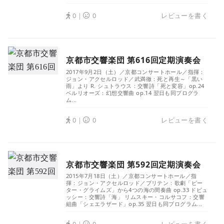
0｜
0
レビューを書く
京都市交響楽団 第616回定期演奏会
2017年9月2日（土）／京都コンサートホール／指揮：
ジョン・アクセルロッド／武満徹：死と再生～「黒い
雨」より R. シュトラウス：交響詩「死と変容」op.24
ベルリオーズ：幻想交響曲 op.14 翌日も同プログラ
ム...
0｜
0
レビューを書く
京都市交響楽団 第592回定期演奏会
2015年7月18日（土）／京都コンサートホール／指
揮：ジョン・アクセルロッド／ブリテン：歌劇「ピー
ター・グライムズ」から4つの海の間奏曲 op.33 ドビュ
ッシー：交響詩「海」 リムスキー・コルサコフ：交響
組曲「シェエラザード」op.35 翌日も同プログラム...