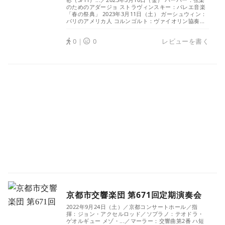
のためのアダージョ ストラヴィンスキー：バレエ音楽
「春の祭典」 2023年3月11日（土） ガーシュウィン：
パリのアメリカ人 コルンゴルト：ヴァイオリン協奏...
0｜
0
レビューを書く
京都市交響楽団 第671回定期演奏会
2022年9月24日（土）／京都コンサートホール／指
揮：ジョン・アクセルロッド／ソプラノ：テオドラ・
ゲオルギュー メゾ・...／マーラー：交響曲第2番 ハ短