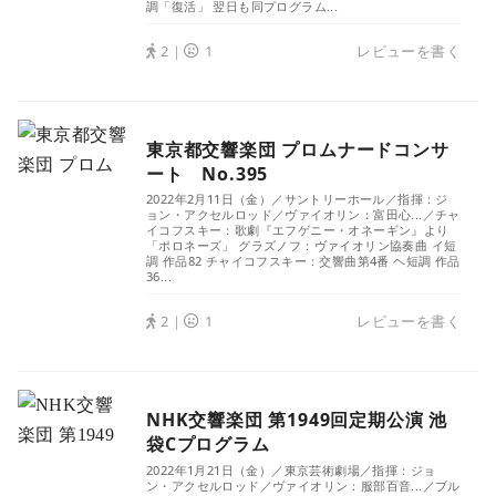
調「復活」 翌日も同プログラム...
2｜
1
レビューを書く
東京都交響楽団 プロムナードコンサ
ート No.395
2022年2月11日（金）／サントリーホール／指揮：ジ
ョン・アクセルロッド／ヴァイオリン：富田心...／チャ
イコフスキー：歌劇『エフゲニー・オネーギン』より
「ポロネーズ」 グラズノフ：ヴァイオリン協奏曲 イ短
調 作品82 チャイコフスキー：交響曲第4番 ヘ短調 作品
36...
2｜
1
レビューを書く
NHK交響楽団 第1949回定期公演 池
袋Cプログラム
2022年1月21日（金）／東京芸術劇場／指揮：ジョ
ン・アクセルロッド／ヴァイオリン：服部百音...／ブル