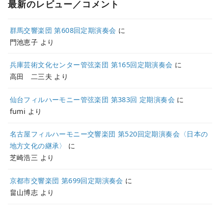
最新のレビュー／コメント
群馬交響楽団 第608回定期演奏会
に
門池恵子
より
兵庫芸術文化センター管弦楽団 第165回定期演奏会
に
高田 二三夫
より
仙台フィルハーモニー管弦楽団 第383回 定期演奏会
に
fumi
より
名古屋フィルハーモニー交響楽団 第520回定期演奏会〈日本の
地方文化の継承〉
に
芝崎浩三
より
京都市交響楽団 第699回定期演奏会
に
畠山博志
より