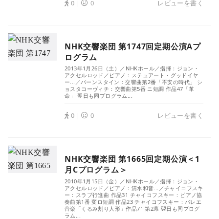
0｜
0
レビューを書く
NHK交響楽団 第1747回定期公演Aプ
ログラム
2013年1月26日（土）／NHKホール／指揮：ジョン・
アクセルロッド／ピアノ：ステュアート・グッドイヤ
ー...／バーンスタイン：交響曲第2番「不安の時代」 シ
ョスタコーヴィチ：交響曲第5番 ニ短調 作品47「革
命」 翌日も同プログラム...
0｜
0
レビューを書く
NHK交響楽団 第1665回定期公演＜1
月Cプログラム＞
2010年1月15日（金）／NHKホール／指揮：ジョン・
アクセルロッド／ピアノ：清水和音...／チャイコフスキ
ー：スラブ行進曲 作品31 チャイコフスキー：ピアノ協
奏曲第1番 変ロ短調 作品23 チャイコフスキー：バレエ
音楽「くるみ割り人形」作品71 第2幕 翌日も同プログ
ラム...