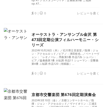
op.47 ショスタコーヴィチ：交響曲第5番 ニ短調
op.47...
0｜
0
レビューを書く
オーケストラ・アンサンブル金沢 第
473回定期公演フィルハーモニー・シ
リーズ
2023年10月26日（木）／石川県立音楽堂／指揮：ジョ
ン・アクセルロッド／ピアノ：津田裕也...／ベートーヴ
ェン：「レオノーレ」序曲第3番 作品72b ショパン：
ピアノ協奏曲第1番 ホ短調 作品11 シューマン：交響曲
第4番 ニ短調 作品120（初稿版）...
0｜
0
レビューを書く
京都市交響楽団 第676回定期演奏会
2023年3月10日（金）／京都コンサートホール／指
揮：ジョン・アクセルロッド／ヴァイオリン：三浦文
彰（3/11）...／2023年3月10日（金） バーバー：弦楽