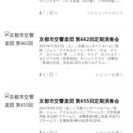
ヴィンスキー：バレエ音楽《火の鳥》（1910年版）...
1｜
0
1 レビュー/コメント
京都市交響楽団 第662回定期演奏会
2021年11月27日（土）／京都コンサートホール／指
揮：ジョン・アクセルロッド／ギター：ホセ・マリ
ア・ガジャルド 箏：...／ホセ・マリア・ガジャルド：
セビリアの侍［世界初演］ R.シュトラウス：交響詩
「英雄の生涯」作品40 翌日も同プログラム...
0｜
1
レビューを書く
京都市交響楽団 第655回定期演奏会
2021年4月23日（金）／京都コンサートホール／指
揮：ジョン・アクセルロッド／ブラームス：大学祝典
序曲 作品80 ブラームス：交響曲第2番ニ長調 作品73
ブラームス：交響曲第4番ホ短調 作品98...
0｜
0
レビューを書く