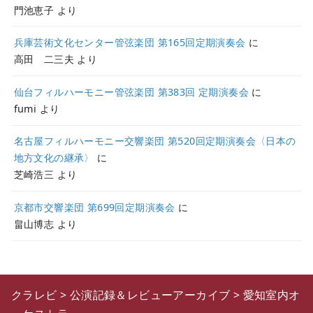
門池恵子
より
兵庫芸術文化センター管弦楽団 第165回定期演奏会
に
高田 二三夫
より
仙台フィルハーモニー管弦楽団 第383回 定期演奏会
に
fumi
より
名古屋フィルハーモニー交響楽団 第520回定期演奏会〈日本の
地方文化の継承〉
に
芝崎浩三
より
京都市交響楽団 第699回定期演奏会
に
畠山博志
より
クラレビ
>
公演記録＆レビューアーカイブ
>
愛知室内オ