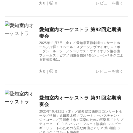
0｜
0
レビューを書く
愛知室内オーケストラ 第92回定期演
奏会
2025年11月7日（金）／愛知県芸術劇場コンサートホ
ール／指揮：ユベール・スダーン／ヴァイオリン：ボ
ーダン・ルーツ...／シベリウス：ヴァイオリン協奏曲
ブラームス：ピアノ四重奏曲第1番(シェーンベルクによ
る管弦楽版)...
0｜
0
レビューを書く
愛知室内オーケストラ 第91回定期演
奏会
2025年10月23日（木）／愛知県芸術劇場コンサートホ
ール／指揮：原田慶太楼／フルート：セバスチャン・
ジャコー...／芥川也寸志：弦楽のための三楽章「トリプ
ティーク」 C. P. E. バッハ：フルート協奏曲 レスピー
ギ：リュートのための古風な舞曲とアリア 第3組曲 ラ
イネッケ：フルート協奏曲...