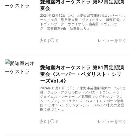
愛知室内オーケストラ 第82回定期演
奏会
2024年12月12日（木）／愛知県芸術劇場コンサートホ
ール／指揮：原田慶太楼／ヴァイオリン：服部百音...／
ドヴォルザーク：ヴァイオリン協奏曲 ドヴォルザー
ク：交響曲第9番「新世界より」...
0｜
0
レビューを書く
愛知室内オーケストラ 第81回定期演
奏会《スーパー・ペダリスト・シリ
ーズVol.4》
2024年11月10日（日）／東海市芸術劇場大ホール／指
揮：ジョン・アクセルロッド／バス・トロンボーン：
ジェイムス・マーキー...／武満徹：シグナルズ・フロ
ム・ヘブン J. ウィリアムズ：バス・トロンボーン協奏
曲 ベリオ：レンダリング～シューベルトの未完の交響
曲に基づく～...
0｜
0
レビューを書く