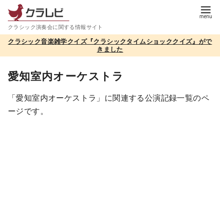
コ
ン
クラシック演奏会に関する情報サイト
テ
クラシック音楽雑学クイズ『クラシックタイムショッククイズ』がで
ン
きました
ツ
へ
愛知室内オーケストラ
移
「愛知室内オーケストラ」に関連する公演記録一覧のペ
動
ージです。