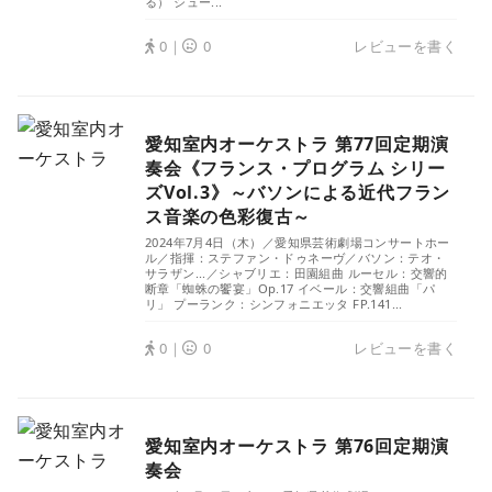
る） シュー...
0｜
0
レビューを書く
愛知室内オーケストラ 第77回定期演
奏会《フランス・プログラム シリー
ズVol.3》～バソンによる近代フラン
ス音楽の色彩復古～
2024年7月4日（木）／愛知県芸術劇場コンサートホー
ル／指揮：ステファン・ドゥネーヴ／バソン：テオ・
サラザン...／シャブリエ：田園組曲 ルーセル：交響的
断章「蜘蛛の饗宴」Op.17 イベール：交響組曲「パ
リ」 プーランク：シンフォニエッタ FP.141...
0｜
0
レビューを書く
愛知室内オーケストラ 第76回定期演
奏会