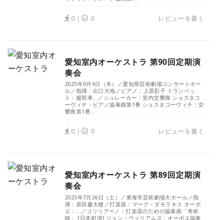
0｜
0
レビューを書く
愛知室内オーケストラ 第90回定期演
奏会
2025年9月4日（木）／愛知県芸術劇場コンサートホー
ル／指揮：出口大地／ピアノ：上原彩子 トランペッ
ト：服部孝...／シュレーカー：室内交響曲 ショスタコ
ーヴィチ：ピアノ協奏曲第1番 ショスタコーヴィチ：交
響曲第1番...
0｜
0
レビューを書く
愛知室内オーケストラ 第89回定期演
奏会
2025年7月26日（土）／東海市芸術劇場大ホール／指
揮：原田慶太楼／打楽器：マーク・ダモラキス オーボ
エ：...／コリリアーノ：打楽器のための協奏曲「奇術
師」 [日本初演] ジョン・ウィリアムズ：オーボエ協奏