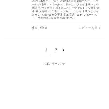
2024年6月21日（金）／愛知県芸術劇場コンサートホ
ール／指揮：ユベール・スダーン／ヴァイオリン：小
森谷巧 ヴィオラ：川本嘉...／モーツァルト：交響曲第1
番 変ホ長調 K.16 モーツァルト：ヴァイオリンとヴィ
オラのための協奏交響曲 変ホ長調 K.364 シューベル
ト：交響曲第2番 変ロ長調 D125...
0｜
0
レビューを書く
1
2
スポンサーリンク