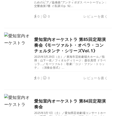
ためのピアノ協奏曲"アンティポダス ベートーヴェン：
交響曲第7番 イ長調 Op. 92...
0｜
0
レビューを書く
愛知室内オーケストラ 第85回定期演
奏会《モーツァルト・オペラ・コン
チェルタンテ・シリーズVol.1》
2025年3月29日（土）／東海市芸術劇場大ホール／指
揮：山下一史／フィオルディリージ：森谷真理 ドラベ
ッラ...／モーツァルト：歌劇「コジ・ファン・トゥッ
テ」 （演奏会形式）...
0｜
0
レビューを書く
愛知室内オーケストラ 第84回定期演
奏会
2025年3月1日（土）／愛知県芸術劇場コンサートホー