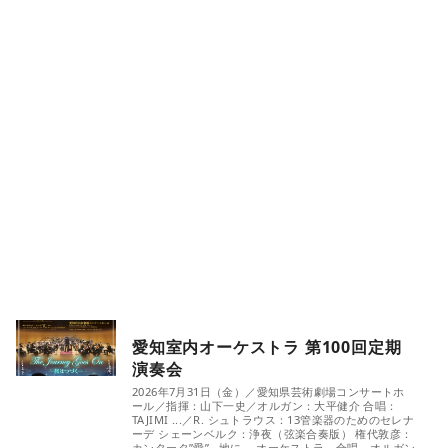
愛知室内オーケストラ 第100回定期
演奏会
2026年7月31日（金）／愛知県芸術劇場コンサートホ
ール／指揮：山下一史／オルガン：大平健介 合唱：
TAJIMI ...／R. シュトラウス：13管楽器のためのセレナ
ーデ シェーンベルク：浄夜（弦楽合奏版） 権代敦彦：
カンタータ”愛”…地に ～オーケストラ、合唱、オルガン