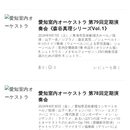
愛知室内オーケストラ 第79回定期演
奏会《森谷真理シリーズVol.1》
2024年9月7日（土）／東海市芸術劇場大ホール／指
揮：山下一史／ソプラノ：森谷真理...／シューベルト：
6つのドイツ舞曲（ウェーベルンによる管弦楽編） シェ
ーンベルク：室内交響曲第1番 作品9（オリジナル版）
R.シュトラウス：メタモルフォーゼン～23の独奏弦楽
器のための習作 R.シュトラ...
0｜
0
レビューを書く
愛知室内オーケストラ 第78回定期演
奏会
2024年8月30日（金）／愛知県芸術劇場コンサートホ
ール／指揮：山下一史／チェンバロ：マハン・エスフ
ァハニ マリン...／権代敦彦（コンポーザー・イン・レ
ジデンス）：ラクリメ、あるいは5つの涙 〜チェンバロ
とオーケストラのための〜Op.196（委嘱新作初演） ハ
チャトゥリアン：ヴァイオリン協奏曲（マリンバによ