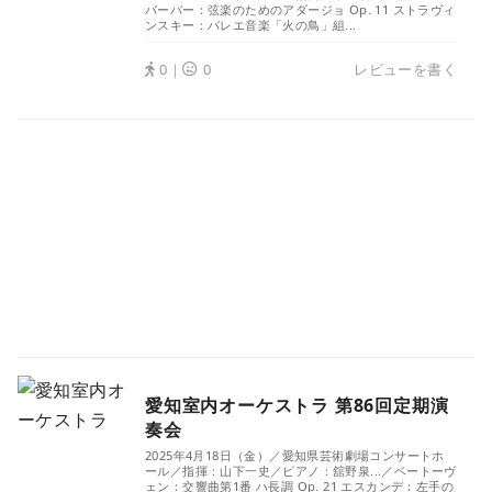
バーバー：弦楽のためのアダージョ Op. 11 ストラヴィ
ンスキー：バレエ音楽「火の鳥」組...
0｜
0
レビューを書く
愛知室内オーケストラ 第86回定期演
奏会
2025年4月18日（金）／愛知県芸術劇場コンサートホ
ール／指揮：山下一史／ピアノ：舘野泉...／ベートーヴ
ェン：交響曲第1番 ハ長調 Op. 21 エスカンデ：左手の