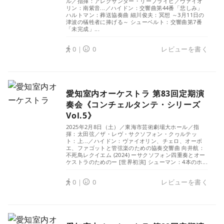
ル／指揮：アレクサンダー・リープライヒ／ヴァイオ
リン：南紫音...／ハイドン：交響曲第44番「悲しみ」
ハルトマン：葬送協奏曲 細川俊夫：冥想 ～3月11日の
津波の犠牲者に捧げる～ シューベルト：交響曲第7番
「未完成」...
0｜
0
レビューを書く
愛知室内オーケストラ 第83回定期演
奏会《コンチェルタンテ・シリーズ
Vol.5》
2025年2月8日（土）／東海市芸術劇場大ホール／指
揮：太田弦／ザ・レヴ・サクソフォン・クヮルテッ
ト：上...／ハイドン：ヴァイオリン、チェロ、オーボ
エ、ファゴットと管弦楽のための協奏交響曲 向井航：
不死鳥レクイエム (2024) ーサクソフォン四重奏とオー
ケストラのためのー [世界初演] シューマン：4本のホ...
0｜
0
レビューを書く