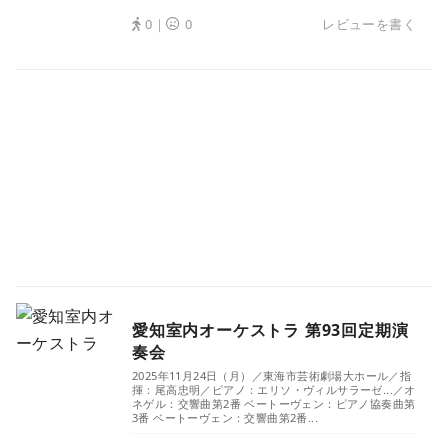
0｜
0
レビューを書く
愛知室内オーケストラ 第93回定期演
奏会
2025年11月24日（月）／東海市芸術劇場大ホール／指
揮：尾高忠明／ピアノ：エリソ・ヴィルサラーゼ...／オ
ネゲル：交響曲第2番 ベートーヴェン：ピアノ協奏曲第
3番 ベートーヴェン：交響曲第2番...