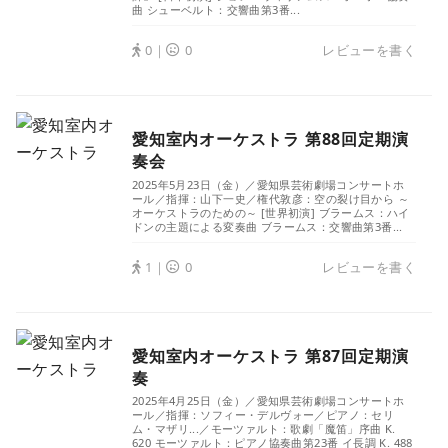
曲 シューベルト：交響曲第3番...
0｜
0
レビューを書く
愛知室内オーケストラ 第88回定期演
奏会
2025年5月23日（金）／愛知県芸術劇場コンサートホ
ール／指揮：山下一史／権代敦彦：空の裂け目から ～
オーケストラのための～ [世界初演] ブラームス：ハイ
ドンの主題による変奏曲 ブラームス：交響曲第3番...
1｜
0
レビューを書く
愛知室内オーケストラ 第87回定期演
奏
2025年4月25日（金）／愛知県芸術劇場コンサートホ
ール／指揮：ソフィー・デルヴォー／ピアノ：セリ
ム・マザリ...／モーツァルト：歌劇「魔笛」序曲 K.
620 モーツァルト：ピアノ協奏曲第23番 イ長調 K. 488