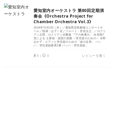
愛知室内オーケストラ 第80回定期演
奏会《Orchestra Project for
Chamber Orchestra Vol.3》
2024年10月3日（木）／愛知県芸術劇場コンサートホ
ール／指揮：山下一史／フルート：世良法之...／ロクリ
アン正岡：ロクリアン交響曲「”7”の神通力」-全音階7
音による 土屋雄：仮想の楽園 ～管弦楽のための～ 水野
みか子：ピアノと管弦楽のための「波の交替」 バッ
ハ：管弦楽組曲第2番 バッハ：管弦楽組...
0｜
0
レビューを書く