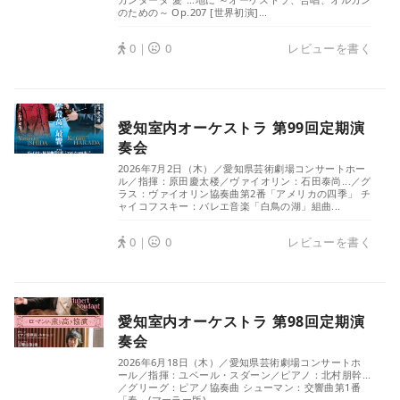
のための～ Op.207 [世界初演]...
0｜
0
レビューを書く
愛知室内オーケストラ 第99回定期演
奏会
2026年7月2日（木）／愛知県芸術劇場コンサートホー
ル／指揮：原田慶太楼／ヴァイオリン：石田泰尚...／グ
ラス：ヴァイオリン協奏曲第2番「アメリカの四季」 チ
ャイコフスキー：バレエ音楽「白鳥の湖」組曲...
0｜
0
レビューを書く
愛知室内オーケストラ 第98回定期演
奏会
2026年6月18日（木）／愛知県芸術劇場コンサートホ
ール／指揮：ユベール・スダーン／ピアノ：北村朋幹...
／グリーグ：ピアノ協奏曲 シューマン：交響曲第1番
「春」(マーラー版)...