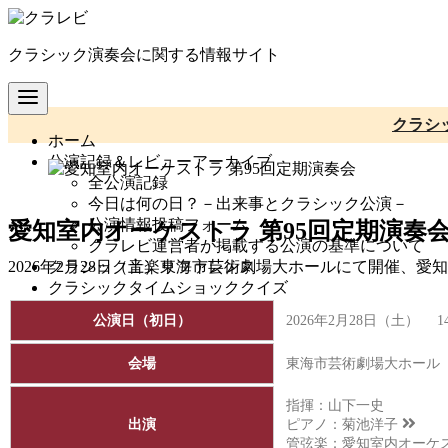
コ
ン
クラシック演奏会に関する情報サイト
テ
ン
ツ
へ
クラシ
ホーム
移
公演記録＆レビューアーカイブ
動
全公演記録
今日は何の日？－出来事とクラシック公演－
公演情報投稿フォーム
愛知室内オーケストラ 第95回定期演奏
クラレビ運営者が掲載する公演の基準について
クラシック音楽リファレンス
2026年2月28日（土）東海市芸術劇場大ホールにて開催、
クラシックタイムショッククイズ
公演日（初日）
2026年2月28日（土） 1
会場
東海市芸術劇場大ホール
指揮：山下一史
出演
ピアノ：
菊池洋子
管弦楽：愛知室内オーケ