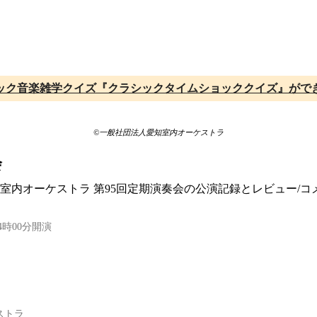
ック音楽雑学クイズ『クラシックタイムショッククイズ』がで
©一般社団法人愛知室内オーケストラ
会
愛知室内オーケストラ 第95回定期演奏会の公演記録とレビュー/
4時00分開演
ストラ