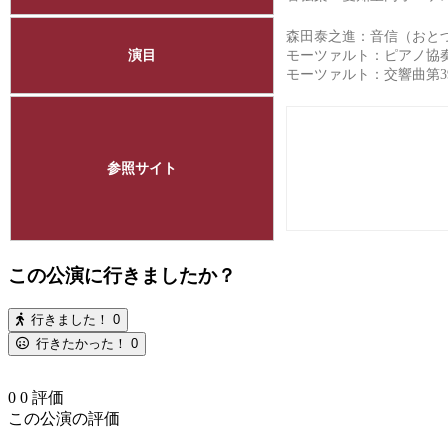
森田泰之進：音信（おと
演目
モーツァルト：ピアノ協奏
モーツァルト：交響曲第
参照サイト
この公演に行きましたか？
行きました！
0
行きたかった！
0
0
0
評価
この公演の評価