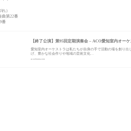
づれ）
曲第22番
39番
【終了公演】第95回定期演奏会 – ACO愛知室内オー
愛知室内オーケストラは私たちが自身の手で活動の場を創り出
げ、豊かな社会作りや地域の芸術文化…
ac-orchestra.com