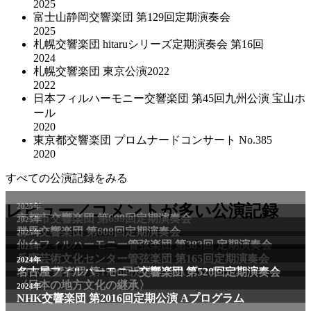
2025
富士山静岡交響楽団 第129回定期演奏会
2025
札幌交響楽団 hitaruシリーズ定期演奏会 第16回
2024
札幌交響楽団 東京公演2022
2022
日本フィルハーモニー交響楽団 第45回九州公演 宝山ホ
ール
2020
東京都交響楽団 プロムナードコンサート No.385
2020
すべての公演記録をみる
2025年
レビュー／コメントが多い公演記録
京都市交響楽団 第699回定期演奏会
2025年
群馬交響楽団 第608回定期演奏会
2025年
仙台フィルハーモニー管弦楽団 第383回 定期演奏会
2025年
兵庫芸術文化センター管弦楽団 第165回定期演奏会
2011年
2024年
NHK交響楽団 第1706回定期公演Aプログラム
名古屋フィルハーモニー交響楽団 第520回定期演奏会
〈日本の地方文化の継承〉
2024年
NHK交響楽団 第2016回定期公演 Aプログラム