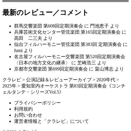
最新のレビュー／コメント
群馬交響楽団 第608回定期演奏会
に
門池恵子
より
兵庫芸術文化センター管弦楽団 第165回定期演奏会
に
高田 二三夫
より
仙台フィルハーモニー管弦楽団 第383回 定期演奏会
に
fumi
より
名古屋フィルハーモニー交響楽団 第520回定期演奏会
〈日本の地方文化の継承〉
に
芝崎浩三
より
京都市交響楽団 第699回定期演奏会
に
畠山博志
より
クラレビ
>
公演記録＆レビューアーカイブ
>
2020年代
>
2025年
>
愛知室内オーケストラ 第83回定期演奏会《コンチ
ェルタンテ・シリーズVol.5》
プライバシーポリシー
利用規約
お問い合わせ
運営者情報と「クラレビ」について