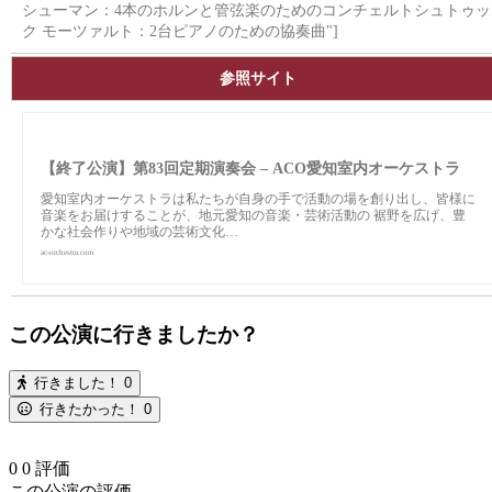
シューマン：4本のホルンと管弦楽のためのコンチェルトシュトゥッ
ク モーツァルト：2台ピアノのための協奏曲"]
参照サイト
【終了公演】第83回定期演奏会 – ACO愛知室内オーケストラ
愛知室内オーケストラは私たちが自身の手で活動の場を創り出し、皆様に
音楽をお届けすることが、地元愛知の音楽・芸術活動の 裾野を広げ、豊
かな社会作りや地域の芸術文化…
ac-orchestra.com
この公演に行きましたか？
行きました！
0
行きたかった！
0
0
0
評価
この公演の評価