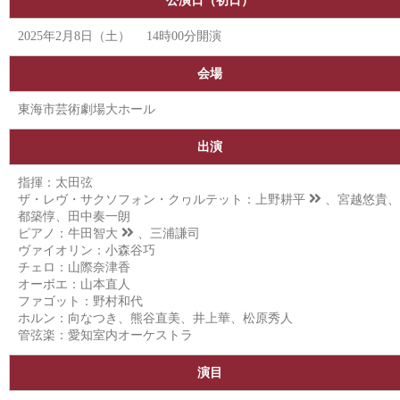
公演日（初日）
2025年2月8日（土） 14時00分開演
会場
東海市芸術劇場大ホール
出演
指揮：太田弦
ザ・レヴ・サクソフォン・クヮルテット：
上野耕平
、宮越悠貴、
都築惇、田中奏一朗
ピアノ：
牛田智大
、三浦謙司
ヴァイオリン：小森谷巧
チェロ：山際奈津香
オーボエ：山本直人
ファゴット：野村和代
ホルン：向なつき、熊谷直美、井上華、松原秀人
管弦楽：愛知室内オーケストラ
演目