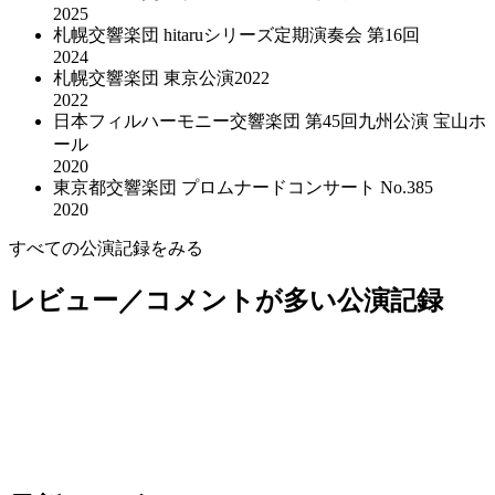
2025
札幌交響楽団 hitaruシリーズ定期演奏会 第16回
2024
札幌交響楽団 東京公演2022
2022
日本フィルハーモニー交響楽団 第45回九州公演 宝山ホ
ール
2020
東京都交響楽団 プロムナードコンサート No.385
2020
すべての公演記録をみる
2011年
レビュー／コメントが多い公演記録
2024年
NHK交響楽団 第1706回定期公演Aプログラム
名古屋フィルハーモニー交響楽団 第520回定期演奏会
〈日本の地方文化の継承〉
2024年
NHK交響楽団 第2016回定期公演 Aプログラム
2025年
京都市交響楽団 第699回定期演奏会
2025年
群馬交響楽団 第608回定期演奏会
2025年
仙台フィルハーモニー管弦楽団 第383回 定期演奏会
2025年
兵庫芸術文化センター管弦楽団 第165回定期演奏会