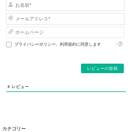
お
名
前
メ
*
ー
ル
ホ
ア
ー
ド
ム
プライバシーポリシー
、
利用規約
に同意します
レ
ペ
ス
ー
*
ジ
0
レビュー
カテゴリー