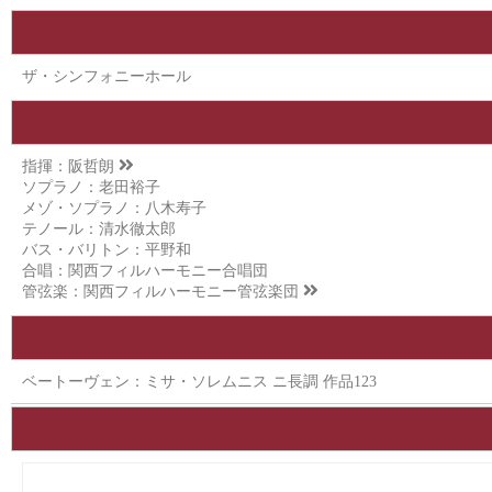
ザ・シンフォニーホール
指揮：
阪哲朗
ソプラノ：老田裕子
メゾ・ソプラノ：八木寿子
テノール：清水徹太郎
バス・バリトン：平野和
合唱：関西フィルハーモニー合唱団
管弦楽：
関西フィルハーモニー管弦楽団
ベートーヴェン：ミサ・ソレムニス ニ長調 作品123