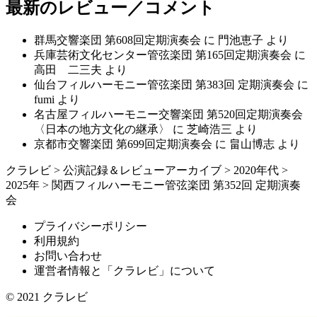
最新のレビュー／コメント
群馬交響楽団 第608回定期演奏会
に
門池恵子
より
兵庫芸術文化センター管弦楽団 第165回定期演奏会
に
高田 二三夫
より
仙台フィルハーモニー管弦楽団 第383回 定期演奏会
に
fumi
より
名古屋フィルハーモニー交響楽団 第520回定期演奏会
〈日本の地方文化の継承〉
に
芝崎浩三
より
京都市交響楽団 第699回定期演奏会
に
畠山博志
より
クラレビ
>
公演記録＆レビューアーカイブ
>
2020年代
>
2025年
>
関西フィルハーモニー管弦楽団 第352回 定期演奏
会
プライバシーポリシー
利用規約
お問い合わせ
運営者情報と「クラレビ」について
© 2021
クラレビ