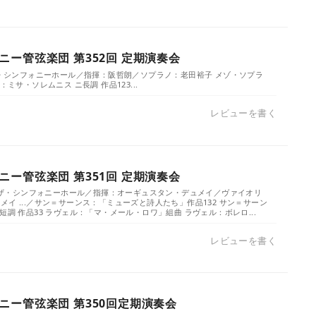
ー管弦楽団 第352回 定期演奏会
／ザ・シンフォニーホール／指揮：阪哲朗／ソプラノ：老田裕子 メゾ・ソプラ
：ミサ・ソレムニス ニ長調 作品123...
レビューを書く
ー管弦楽団 第351回 定期演奏会
金）／ザ・シンフォニーホール／指揮：オーギュスタン・デュメイ／ヴァイオリ
イ ...／サン＝サーンス：「ミューズと詩人たち」作品132 サン＝サーン
短調 作品33 ラヴェル：「マ・メール・ロワ」組曲 ラヴェル：ボレロ...
レビューを書く
ニー管弦楽団 第350回定期演奏会