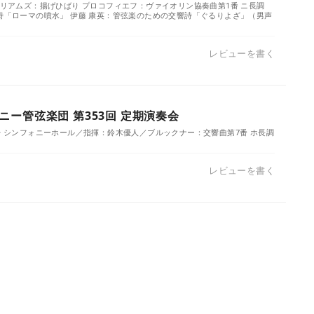
ウィリアムズ：揚げひばり プロコフィエフ：ヴァイオリン協奏曲第1番 ニ長調
響詩「ローマの噴水」 伊藤 康英：管弦楽のための交響詩「ぐるりよざ」（男声
レビューを書く
ー管弦楽団 第353回 定期演奏会
／ザ・シンフォニーホール／指揮：鈴木優人／ブルックナー：交響曲第7番 ホ長調
レビューを書く