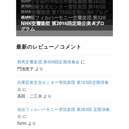
群馬交響楽団 第608回定期演奏会
仙台フィルハーモニー管弦楽団 第383回
2025年
定期演奏会
兵庫芸術文化センター管弦楽団 第165回
2011年
定期演奏会
NHK交響楽団 第1706回定期公演Aプログ
2024年
ラム
名古屋フィルハーモニー交響楽団 第520
2024年
回定期演奏会〈日本の地方文化の継承〉
NHK交響楽団 第2016回定期公演 Aプロ
グラム
最新のレビュー／コメント
群馬交響楽団 第608回定期演奏会
に
門池恵子
より
兵庫芸術文化センター管弦楽団 第165回定期演奏
会
に
高田 二三夫
より
仙台フィルハーモニー管弦楽団 第383回 定期演奏
会
に
fumi
より