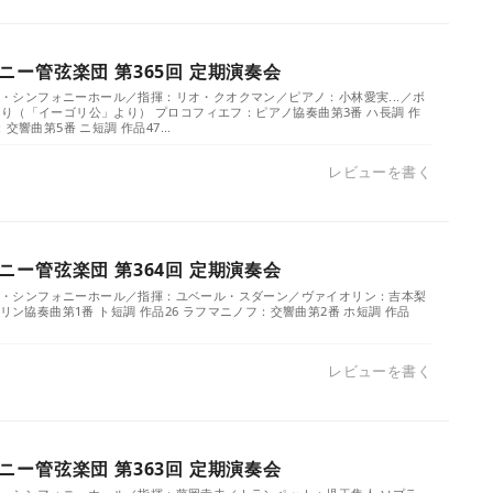
ー管弦楽団 第365回 定期演奏会
／ザ・シンフォニーホール／指揮：リオ・クオクマン／ピアノ：小林愛実...／ボ
り（「イーゴリ公」より） プロコフィエフ：ピアノ協奏曲第3番 ハ長調 作
交響曲第5番 ニ短調 作品47...
レビューを書く
ー管弦楽団 第364回 定期演奏会
）／ザ・シンフォニーホール／指揮：ユベール・スダーン／ヴァイオリン：吉本梨
オリン協奏曲第1番 ト短調 作品26 ラフマニノフ：交響曲第2番 ホ短調 作品
レビューを書く
ー管弦楽団 第363回 定期演奏会