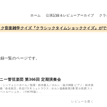
ホーム
公演記録＆レビューアーカイブ
クラ
ック音楽雑学クイズ『クラシックタイムショッククイズ』がで
記録一覧のページです。
ー管弦楽団 第366回 定期演奏会
）／ザ・シンフォニーホール／指揮：鈴木優人／ホルン：福川伸陽 ピアノ：鈴木慎
序曲「命名祝日」作品115 R.シュトラウス：ホルン協奏曲第2番 変ホ長調 スト
トルーシュカ」（1947年版）...
レビューを書く