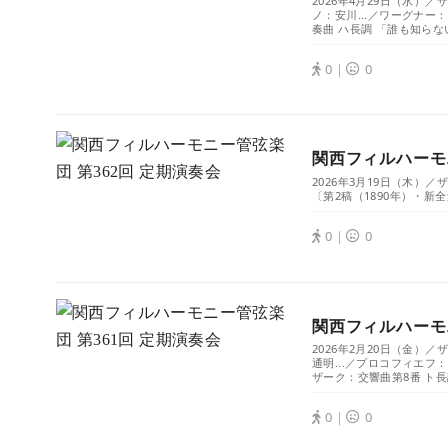
2026年4月29日（水
ノ：安川...／ワーグナ
奏曲 ハ長調 「誰も知らな
0｜
0
関西フィルハーモニ
2026年3月19日（木）
〔第2稿（1890年）・新
0｜
0
関西フィルハーモニ
2026年2月20日（金
通明...／プロコフィエフ
ザーク：交響曲第8番 ト長調 
0｜
0