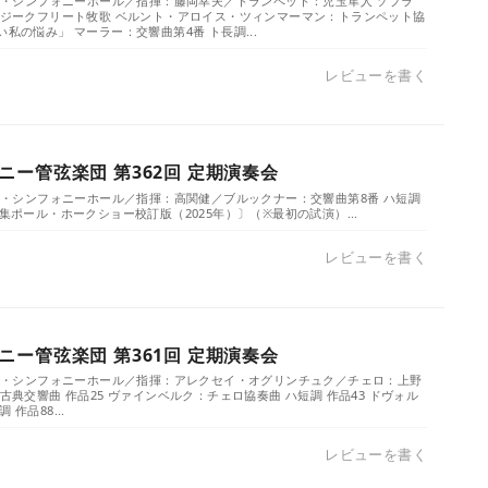
）／ザ・シンフォニーホール／指揮：藤岡幸夫／トランペット：児玉隼人 ソプラ
ー：ジークフリート牧歌 ベルント・アロイス・ツィンマーマン：トランペット協
い私の悩み」 マーラー：交響曲第4番 ト長調...
レビューを書く
ー管弦楽団 第362回 定期演奏会
／ザ・シンフォニーホール／指揮：高関健／ブルックナー：交響曲第8番 ハ短調
全集ポール・ホークショー校訂版（2025年）〕（※最初の試演）...
レビューを書く
ー管弦楽団 第361回 定期演奏会
）／ザ・シンフォニーホール／指揮：アレクセイ・オグリンチュク／チェロ：上野
：古典交響曲 作品25 ヴァインベルク：チェロ協奏曲 ハ短調 作品43 ドヴォル
作品88...
レビューを書く