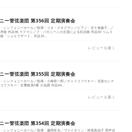
ー管弦楽団 第356回 定期演奏会
／ザ・シンフォニーホール／指揮：リオ・クオクマン／ピアノ：五十嵐薫子...／
曲 作品96 ラフマニノフ：パガニーニの主題による狂詩曲 作品43 リムス
「シェエラザード」作品35...
レビューを書く
ー管弦楽団 第355回 定期演奏会
）／ザ・シンフォニーホール／指揮：小林研一郎／チャイコフスキー：弦楽セレナ
イコフスキー：交響曲第5番 ホ短調 作品64...
レビューを書く
ー管弦楽団 第354回 定期演奏会
）／ザ・シンフォニーホール／指揮：藤岡幸夫／ヴァイオリン：神尾真由子 男声合