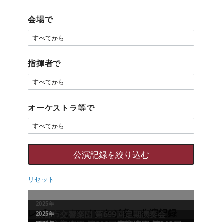
会場で
指揮者で
オーケストラ等で
リセット
2025年
レビュー／コメントが多い公演記録
京都市交響楽団 第699回定期演奏会
2025年
2025年