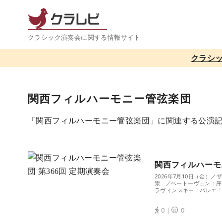
コ
ン
テ
クラシック演奏会に関する情報サイト
ン
クラシ
ツ
へ
移
関西フィルハーモニー管弦楽団
動
「関西フィルハーモニー管弦楽団」に関連する公演
関西フィルハーモニ
2026年7月10日（金
崇...／ベートーヴェン：
ラヴィンスキー：バレエ「ペ
0｜
0