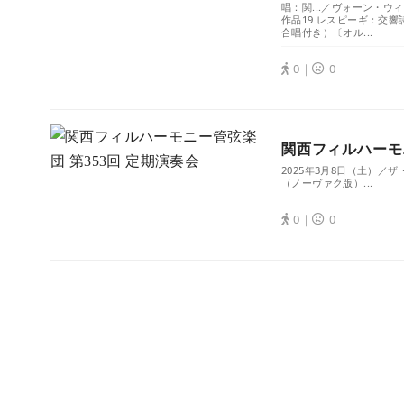
唱：関...／ヴォーン・
作品19 レスピーギ：交
合唱付き）〔オル...
0｜
0
関西フィルハーモニ
2025年3月8日（土）
（ノーヴァク版）...
0｜
0