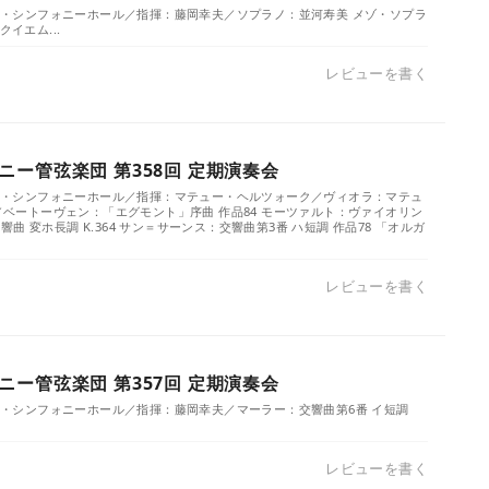
）／ザ・シンフォニーホール／指揮：藤岡幸夫／ソプラノ：並河寿美 メゾ・ソプラ
クイエム...
レビューを書く
ー管弦楽団 第358回 定期演奏会
）／ザ・シンフォニーホール／指揮：マテュー・ヘルツォーク／ヴィオラ：マテュ
.／ベートーヴェン：「エグモント」序曲 作品84 モーツァルト：ヴァイオリン
曲 変ホ長調 K.364 サン＝サーンス：交響曲第3番 ハ短調 作品78 「オルガ
レビューを書く
ー管弦楽団 第357回 定期演奏会
／ザ・シンフォニーホール／指揮：藤岡幸夫／マーラー：交響曲第6番 イ短調
レビューを書く