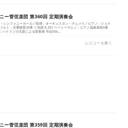
ー管弦楽団 第360回 定期演奏会
）／ザ・シンフォニーホール／指揮：オーギュスタン・デュメイ／ピアノ：ジョナ
ァルト：交響曲第29番 イ長調 K.201 ベートーヴェン：ピアノ協奏曲第4番
：ハイドンの主題による変奏曲 作品56a...
レビューを書く
ー管弦楽団 第359回 定期演奏会