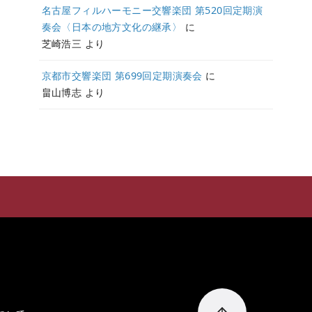
名古屋フィルハーモニー交響楽団 第520回定期演
奏会〈日本の地方文化の継承〉
に
芝崎浩三
より
京都市交響楽団 第699回定期演奏会
に
畠山博志
より