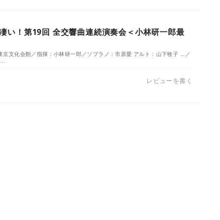
凄い！第19回 全交響曲連続演奏会＜小林研一郎最
）／東京文化会館／指揮：小林研一郎／ソプラノ：市原愛 アルト：山下牧子 ...／
..
レビューを書く