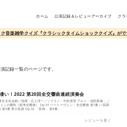
ホーム
公演記録＆レビューアーカイブ
クラ
ック音楽雑学クイズ『クラシックタイムショッククイズ』がで
公演記録一覧のページです。
い！2022 第20回全交響曲連続演奏会
）／東京文化会館／指揮：広上淳一／ソプラノ：中村恵理 アルト：池田香織 ...／
ンの勝利（戦争交響曲） Op.91 ベートーヴェン：全交響曲 第1番 ハ長調
36 第3番 変ホ長調 Op.55 「英雄」 第4番...
レビューを書く