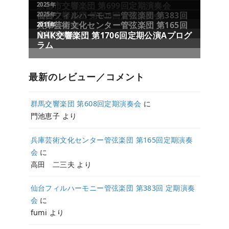
最新のレビュー／コメント
群馬交響楽団 第608回定期演奏会
に
門池恵子
より
兵庫芸術文化センター管弦楽団 第165回定期演奏
会
に
高田 二三夫
より
仙台フィルハーモニー管弦楽団 第383回 定期演奏
会
に
fumi
より