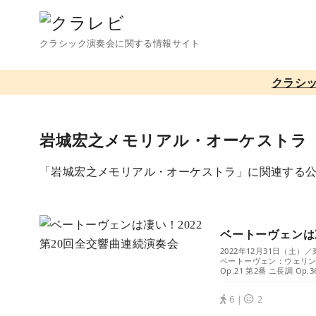
コ
ン
クラシック演奏会に関する情報サイト
テ
ン
クラシ
ツ
へ
移
岩城宏之メモリアル・オーケストラ
動
「岩城宏之メモリアル・オーケストラ」に関連する
ベートーヴェンは凄
2022年12月31日（土
ベートーヴェン：ウェリント
Op.21 第2番 ニ長調 Op.
6｜
2