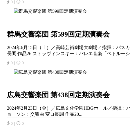
0｜
0
群馬交響楽団 第599回定期演奏会
2024年6月15日（土）／高崎芸術劇場大劇場／指揮：パス
⾧調 作品26 ストラヴィンスキー：バレエ音楽「ペトルーシュカ
0｜
0
広島交響楽団 第438回定期演奏会
2024年2月23日（金）／広島文化学園HBGホール／指揮：
ョーソン：交響曲 変ロ長調 作品20...
0｜
0