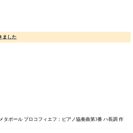
きました
メタボール プロコフィエフ：ピアノ協奏曲第3番 ハ⾧調 作