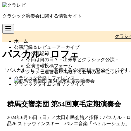
コ
ン
クラシック演奏会に関する情報サイト
テ
ン
ツ
へ
クラシ
ホーム
移
公演記録＆レビューアーカイブ
動
パスカル・ロフェ
全公演記録
今日は何の日？－出来事とクラシック公演－
公演情報投稿フォーム
「パスカル・ロフェ」に関連する公演記録一覧のページです
クラレビ運営者が掲載する公演の基準について
クラシック音楽リファレンス
クラシックタイムショッククイズ
群馬交響楽団 第54回東毛定期演奏会
2024年6月16日（日）／太田市民会館／指揮：パスカル・
品26 ストラヴィンスキー：バレエ音楽「ペトルーシュカ」（19