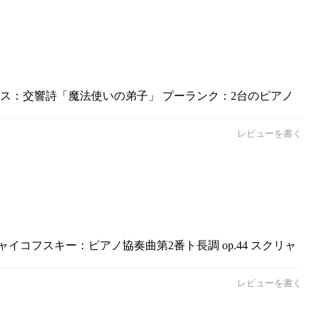
ュカス：交響詩「魔法使いの弟子」 プーランク：2台のピアノ
レビューを書く
イコフスキー：ピアノ協奏曲第2番ト長調 op.44 スクリャ
レビューを書く