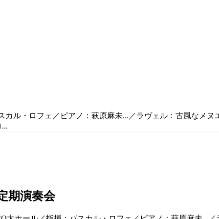
パスカル・ロフェ／ピアノ：萩原麻未...／ラヴェル：古風なメ
..
回定期演奏会
LCO大ホール／指揮：パスカル・ロフェ／ピアノ：萩原麻未...