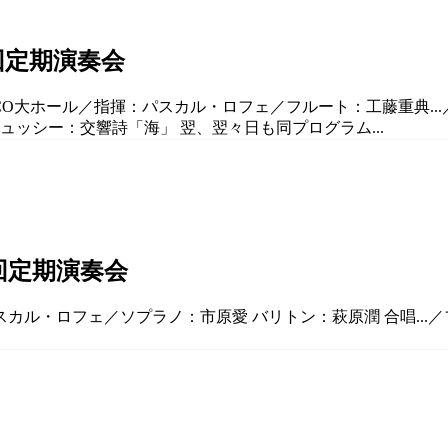
回定期演奏会
ELCO大ホール／指揮：パスカル・ロフェ／フルート：工藤重典.
ュッシー：交響詩「海」 翌、翌々日も同プログラム...
回定期演奏会
スカル・ロフェ／ソプラノ：市原愛 バリトン：萩原潤 合唱...／