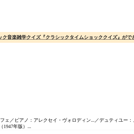
ック音楽雑学クイズ『クラシックタイムショッククイズ』がで
。
ロフェ／ピアノ：アレクセイ・ヴォロディン...／デュティユー：
47年版）...