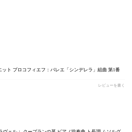
ヌエット プロコフィエフ：バレエ「シンデレラ」組曲 第1番
レビューを書く
／ラヴェル： クープランの墓 ピアノ協奏曲 ト長調 ムソルグ