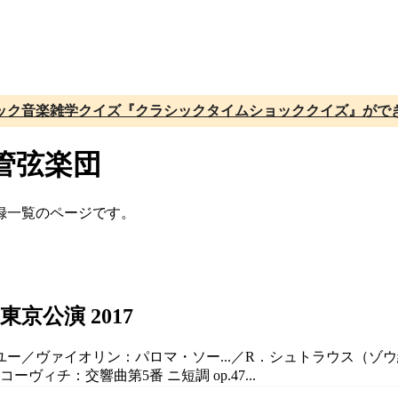
ック音楽雑学クイズ『クラシックタイムショッククイズ』がで
管弦楽団
録一覧のページです。
京公演 2017
・ユー／ヴァイオリン：パロマ・ソー...／R．シュトラウス（ゾ
ーヴィチ：交響曲第5番 ニ短調 op.47...