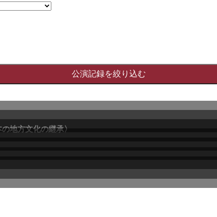
本の地方文化の継承〉