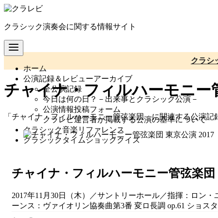
コ
ン
クラシック演奏会に関する情報サイト
テ
ン
ツ
へ
クラシ
ホーム
移
公演記録＆レビューアーカイブ
動
チャイナ・フィルハーモニー
全公演記録
今日は何の日？－出来事とクラシック公演－
公演情報投稿フォーム
「チャイナ・フィルハーモニー管弦楽団」に関連する公演記
クラレビ運営者が掲載する公演の基準について
クラシック音楽リファレンス
クラシックタイムショッククイズ
チャイナ・フィルハーモニー管弦楽団 東
2017年11月30日（木）／サントリーホール／指揮：ロン
ーンス：ヴァイオリン協奏曲第3番 変ロ長調 op.61 ショスタコ