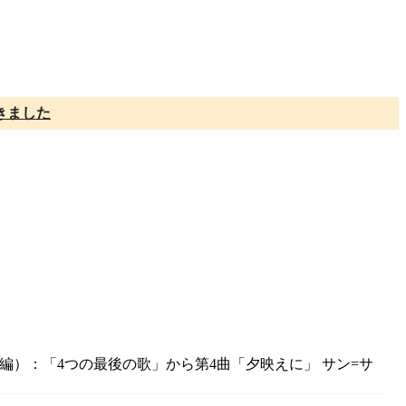
きました
ウ編）：「4つの最後の歌」から第4曲「夕映えに」 サン=サ