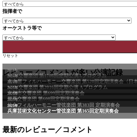
指揮者で
オーケストラ等で
リセット
2011年
レビュー／コメントが多い公演記録
NHK交響楽団 第1706回定期公演Aプログラム
2024年
名古屋フィルハーモニー交響楽団 第520回定期演奏会〈日
2024年
NHK交響楽団 第2016回定期公演 Aプログラム
2025年
京都市交響楽団 第699回定期演奏会
2025年
群馬交響楽団 第608回定期演奏会
2025年
仙台フィルハーモニー管弦楽団 第383回 定期演奏会
2025年
兵庫芸術文化センター管弦楽団 第165回定期演奏会
最新のレビュー／コメント