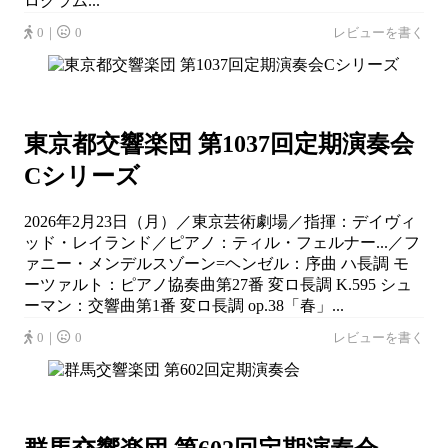
ログラム...
0｜
0
レビューを書く
東京都交響楽団 第1037回定期演奏会
Cシリーズ
2026年2月23日（月）／東京芸術劇場／指揮：デイヴィ
ッド・レイランド／ピアノ：ティル・フェルナー...／フ
ァニー・メンデルスゾーン=ヘンゼル：序曲 ハ長調 モ
ーツァルト：ピアノ協奏曲第27番 変ロ長調 K.595 シュ
ーマン：交響曲第1番 変ロ長調 op.38「春」...
0｜
0
レビューを書く