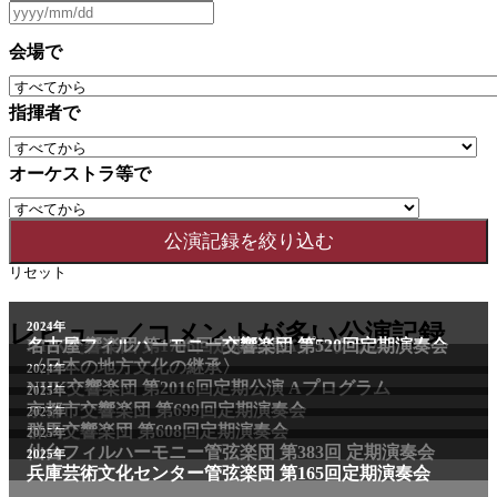
会場で
指揮者で
オーケストラ等で
リセット
2011年
レビュー／コメントが多い公演記録
2024年
NHK交響楽団 第1706回定期公演Aプログラム
名古屋フィルハーモニー交響楽団 第520回定期演奏会
〈日本の地方文化の継承〉
2024年
NHK交響楽団 第2016回定期公演 Aプログラム
2025年
京都市交響楽団 第699回定期演奏会
2025年
群馬交響楽団 第608回定期演奏会
2025年
仙台フィルハーモニー管弦楽団 第383回 定期演奏会
2025年
兵庫芸術文化センター管弦楽団 第165回定期演奏会