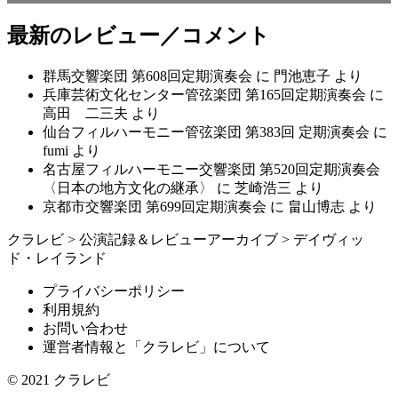
最新のレビュー／コメント
群馬交響楽団 第608回定期演奏会
に
門池恵子
より
兵庫芸術文化センター管弦楽団 第165回定期演奏会
に
高田 二三夫
より
仙台フィルハーモニー管弦楽団 第383回 定期演奏会
に
fumi
より
名古屋フィルハーモニー交響楽団 第520回定期演奏会
〈日本の地方文化の継承〉
に
芝崎浩三
より
京都市交響楽団 第699回定期演奏会
に
畠山博志
より
クラレビ
>
公演記録＆レビューアーカイブ
>
デイヴィッ
ド・レイランド
プライバシーポリシー
利用規約
お問い合わせ
運営者情報と「クラレビ」について
© 2021
クラレビ