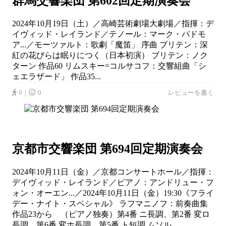
群馬交響楽団 第602回定期演奏会
2024年10月19日（土）／高崎芸術劇場大劇場／指揮：デ
イヴィッド・レイランド／テノール：マーク・パドモ
ア...／モーツァルト：歌劇「魔笛」 序曲 ブリテン：深
紅の花びらは眠りにつく（日本初演） ブリテン：ノク
ターン 作品60 リムスキー=コルサコフ：交響組曲「シ
ェエラザード」 作品35...
0｜
0
レビューを書く
京都市交響楽団 第694回定期演奏会
2024年10月11日（金）／京都コンサートホール／指揮：
デイヴィッド・レイランド／ピアノ：アンドリュー・フ
ォン・オーエン...／2024年10月11日（金）19:30《フライ
デー・ナイト・スペシャル》 ラフマニノフ：前奏曲集
作品23から （ピアノ独奏）第4番 ニ長調、第2番 変ロ
長調、第6番 変ホ長調、第5番 ト短調 ムソル...