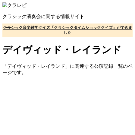
コ
ン
クラシック演奏会に関する情報サイト
テ
ン
クラシック音楽雑学クイズ『クラシックタイムショッククイズ』ができま
ツ
した
へ
移
デイヴィッド・レイランド
動
「デイヴィッド・レイランド」に関連する公演記録一覧のペ
ージです。