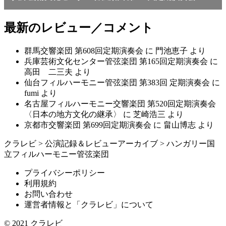
最新のレビュー／コメント
群馬交響楽団 第608回定期演奏会
に
門池恵子
より
兵庫芸術文化センター管弦楽団 第165回定期演奏会
に
高田 二三夫
より
仙台フィルハーモニー管弦楽団 第383回 定期演奏会
に
fumi
より
名古屋フィルハーモニー交響楽団 第520回定期演奏会
〈日本の地方文化の継承〉
に
芝崎浩三
より
京都市交響楽団 第699回定期演奏会
に
畠山博志
より
クラレビ
>
公演記録＆レビューアーカイブ
>
ハンガリー国
立フィルハーモニー管弦楽団
プライバシーポリシー
利用規約
お問い合わせ
運営者情報と「クラレビ」について
© 2021
クラレビ