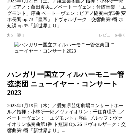
2023年1月21日（土）／鎌倉芸術館／指揮：小林研一郎
／ピアノ：藤田真央...／ベートーヴェン：付随音楽 「エ
グモント」序曲 ベートーヴェン：ピアノ協奏曲第5番 変
ホ長調 op.73「皇帝」 ドヴォルザーク：交響曲第9番 ホ
短調 op.95「新世界より」...
5｜
1
レビューを書く
ハンガリー国立フィルハーモニー管
弦楽団 ニューイヤー・コンサート
2023
2023年1月19日（木）／愛知県芸術劇場コンサートホー
ル／指揮：小林研一郎／ヴァイオリン：千住真理子...／
ベートーヴェン：「エグモント」序曲 ブルッフ：ヴァ
イオリン協奏曲第1番 ト短調 Op. 26 ドヴォルザーク：交
響曲第9番「新世界より」...