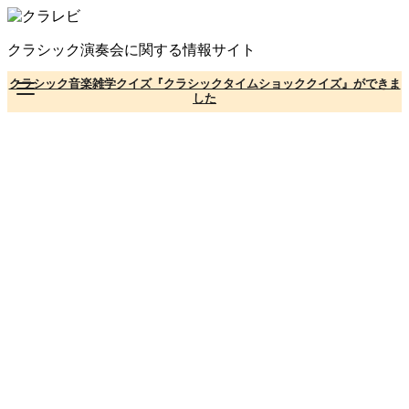
コ
ン
クラシック演奏会に関する情報サイト
テ
ン
クラシック音楽雑学クイズ『クラシックタイムショッククイズ』ができま
ツ
した
へ
移
動