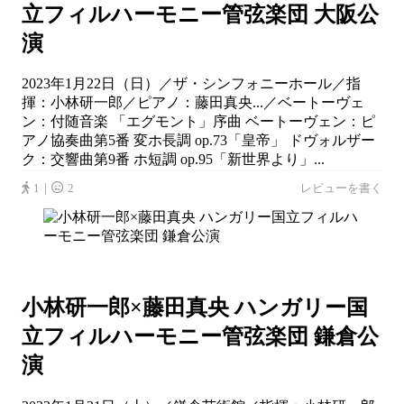
立フィルハーモニー管弦楽団 大阪公
演
2023年1月22日（日）／ザ・シンフォニーホール／指
揮：小林研一郎／ピアノ：藤田真央...／ベートーヴェ
ン：付随音楽 「エグモント」序曲 ベートーヴェン：ピ
アノ協奏曲第5番 変ホ長調 op.73「皇帝」 ドヴォルザー
ク：交響曲第9番 ホ短調 op.95「新世界より」...
1｜
2
レビューを書く
小林研一郎×藤田真央 ハンガリー国
立フィルハーモニー管弦楽団 鎌倉公
演