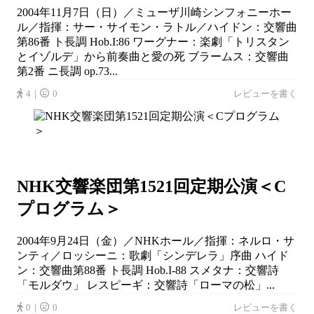
2004年11月7日（日）／ミューザ川崎シンフォニーホー
ル／指揮：サー・サイモン・ラトル／ハイドン：交響曲
第86番 ト長調 Hob.I:86 ワーグナー：楽劇「トリスタン
とイゾルデ」から前奏曲と愛の死 ブラームス：交響曲
第2番 ニ長調 op.73...
4｜
0
レビューを書く
NHK交響楽団第1521回定期公演＜C
プログラム＞
2004年9月24日（金）／NHKホール／指揮：ネルロ・サ
ンティ／ロッシーニ：歌劇「シンデレラ」序曲 ハイド
ン：交響曲第88番 ト長調 Hob.I-88 スメタナ：交響詩
「モルダウ」 レスピーギ：交響詩「ローマの松」...
0｜
0
レビューを書く