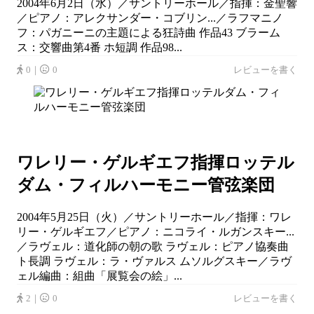
2004年6月2日（水）／サントリーホール／指揮：金聖響
／ピアノ：アレクサンダー・コブリン...／ラフマニノ
フ：パガニーニの主題による狂詩曲 作品43 ブラーム
ス：交響曲第4番 ホ短調 作品98...
0｜
0
レビューを書く
ワレリー・ゲルギエフ指揮ロッテル
ダム・フィルハーモニー管弦楽団
2004年5月25日（火）／サントリーホール／指揮：ワレ
リー・ゲルギエフ／ピアノ：ニコライ・ルガンスキー...
／ラヴェル：道化師の朝の歌 ラヴェル：ピアノ協奏曲
ト長調 ラヴェル：ラ・ヴァルス ムソルグスキー／ラヴ
ェル編曲：組曲「展覧会の絵」...
2｜
0
レビューを書く