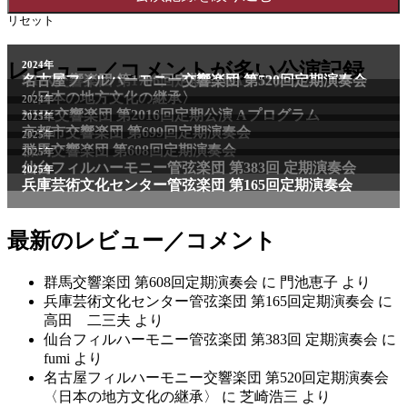
リセット
2011年
レビュー／コメントが多い公演記録
2024年
NHK交響楽団 第1706回定期公演Aプログラム
名古屋フィルハーモニー交響楽団 第520回定期演奏会
〈日本の地方文化の継承〉
2024年
NHK交響楽団 第2016回定期公演 Aプログラム
2025年
京都市交響楽団 第699回定期演奏会
2025年
群馬交響楽団 第608回定期演奏会
2025年
仙台フィルハーモニー管弦楽団 第383回 定期演奏会
2025年
兵庫芸術文化センター管弦楽団 第165回定期演奏会
最新のレビュー／コメント
群馬交響楽団 第608回定期演奏会
に
門池恵子
より
兵庫芸術文化センター管弦楽団 第165回定期演奏会
に
高田 二三夫
より
仙台フィルハーモニー管弦楽団 第383回 定期演奏会
に
fumi
より
名古屋フィルハーモニー交響楽団 第520回定期演奏会
〈日本の地方文化の継承〉
に
芝崎浩三
より