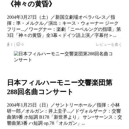
《神々の黄昏》
2004年3月27日（土）／新国立劇場オペラパレス／指
揮：準・メルクル／演出：キース・ウォーナー ジーク
フリー...／ワーグナー：楽劇「ニーベルングの指環」第
3日「神々の黄昏」全3幕＜ドイツ語上演／字幕付＞...
1｜
0
レビューを書く
日本フィルハーモニー交響楽団第
288回名曲コンサート
2004年1月25日（日）／サントリーホール／指揮：小林
研一郎／オルガン：井上圭子...／ドヴォルザーク：交響
曲第9番 ホ短調 B178「新世界より」 サン=サーンス：交
響曲第3番 ハ短調 op.78「オルガン」...