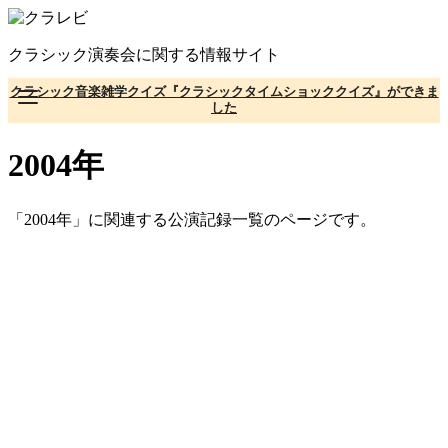
コ
ン
クラシック演奏会に関する情報サイト
テ
ン
クラシック音楽雑学クイズ『クラシックタイムショッククイズ』ができま
ツ
した
へ
移
2004年
動
「2004年」に関連する公演記録一覧のページです。