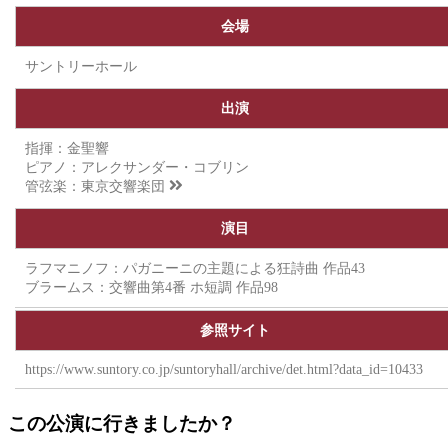
会場
サントリーホール
出演
指揮：金聖響
ピアノ：アレクサンダー・コブリン
管弦楽：
東京交響楽団
演目
ラフマニノフ：パガニーニの主題による狂詩曲 作品43
ブラームス：交響曲第4番 ホ短調 作品98
参照サイト
https://www.suntory.co.jp/suntoryhall/archive/det.html?data_id=10433
この公演に行きましたか？