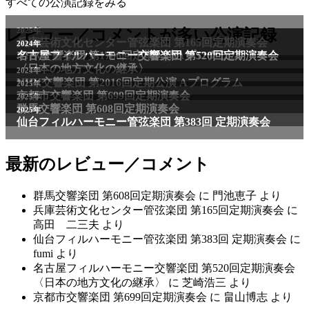
すべての公演記録をみる
レビュー／コメントが多い公演記録
最新のレビュー／コメント
群馬交響楽団 第608回定期演奏会
に
門池恵子
より
兵庫芸術文化センター管弦楽団 第165回定期演奏会
に
高田 二三夫
より
仙台フィルハーモニー管弦楽団 第383回 定期演奏会
に
fumi
より
名古屋フィルハーモニー交響楽団 第520回定期演奏会
〈日本の地方文化の継承〉
に
芝崎浩三
より
京都市交響楽団 第699回定期演奏会
に
畠山博志
より