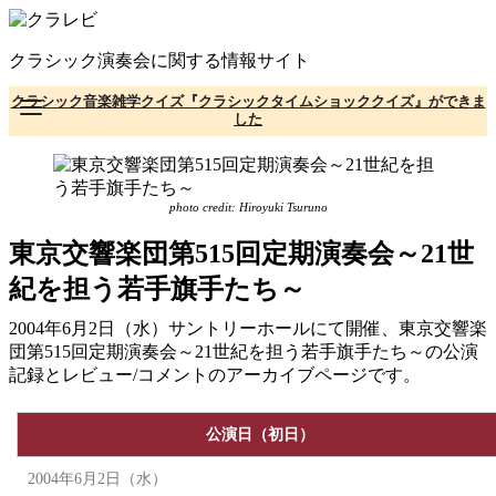
コ
ン
クラシック演奏会に関する情報サイト
テ
ン
クラシック音楽雑学クイズ『クラシックタイムショッククイズ』ができま
ツ
した
へ
移
動
photo credit: Hiroyuki Tsuruno
東京交響楽団第515回定期演奏会～21世
紀を担う若手旗手たち～
2004年6月2日（水）サントリーホールにて開催、東京交響楽
団第515回定期演奏会～21世紀を担う若手旗手たち～の公演
記録とレビュー/コメントのアーカイブページです。
公演日（初日）
2004年6月2日（水）